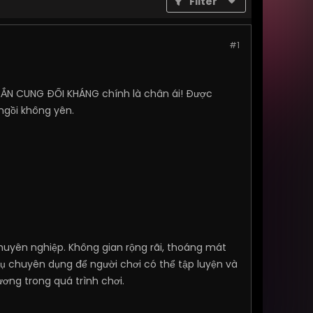
Filter
#1
BẮN CUNG ĐỐI KHÁNG chính là chân ái! Được
ngồi không yên.
chuyên nghiệp. Không gian rộng rãi, thoáng mát
cụ chuyên dụng để người chơi có thể tập luyện và
ơng trong quá trình chơi.