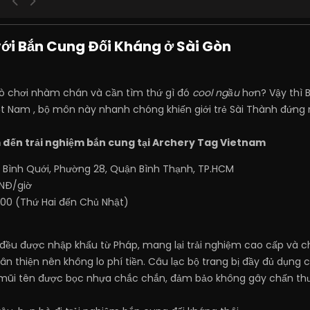
ới Bắn Cung Đối Kháng ở Sài Gòn
ò chơi nhàm chán và cần tìm thứ gì đó
cool ngầu
hơn? Vậy thì 
ệt Nam , bộ môn này nhanh chóng khiến giới trẻ Sài Thành đứng 
ến trải nghiệm bắn cung tại Archery Tag Vietnam
g Bình Quới, Phường 28, Quận Bình Thạnh, TP.HCM
VNĐ/giờ
8:00 (Thứ Hai đến Chủ Nhật)
ây đều được nhập khẩu từ Pháp, mang lại trải nghiệm cao cấp và 
ân thiện nên không lo phí tiền. Câu lạc bộ trang bị đầy đủ dụng 
, mũi tên được bọc nhựa chắc chắn, đảm bảo không gây chấn thư