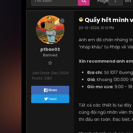
Page
of
1
Quẩy hết mình v
23-12-2024, 10:12 PM
Anh em đã chán những tr
“nhập khẩu” từ Pháp về Vi
ptbao02
Banned
Xin recommend anh em đ
Địa chỉ
: Số 1017 Đườn
Join Date:
Dec 2024
Posts:
2180
Giá
: Khoảng 130.000 
Giờ mở cửa
: 9:00 - 1
Share
Tweet
Tất cả các thiết bị tại đ
cùng đội ngũ nhân viên th
thi đấu an toàn. Đặc biệt