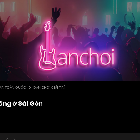
 BAR TOÀN QUỐC
DÂN CHƠI GIẢI TRÍ
áng ở Sài Gòn