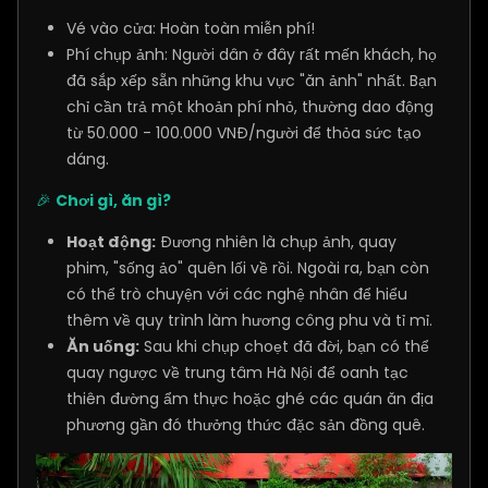
Vé vào cửa: Hoàn toàn miễn phí!
Phí chụp ảnh: Người dân ở đây rất mến khách, họ
đã sắp xếp sẵn những khu vực "ăn ảnh" nhất. Bạn
chỉ cần trả một khoản phí nhỏ, thường dao động
từ 50.000 - 100.000 VNĐ/người để thỏa sức tạo
dáng.
🎉
Chơi gì, ăn gì?
Hoạt động:
Đương nhiên là chụp ảnh, quay
phim, "sống ảo" quên lối về rồi. Ngoài ra, bạn còn
có thể trò chuyện với các nghệ nhân để hiểu
thêm về quy trình làm hương công phu và tỉ mỉ.
Ăn uống:
Sau khi chụp choẹt đã đời, bạn có thể
quay ngược về trung tâm Hà Nội để oanh tạc
thiên đường ẩm thực hoặc ghé các quán ăn địa
phương gần đó thưởng thức đặc sản đồng quê.