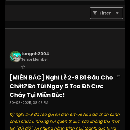
Filter
tungnh2004
Senior Member
Join Date:
Jun 2025
[MIỀN BẮC] Nghỉ Lễ 2-9 Đi Đâu Cho
#1
Posts:
4099
Chất? Bỏ Túi Ngay 5 Tọa Độ Cực
Cháy Tại Miền Bắc!
30-08-2025, 08:03 PM
Kỳ nghỉ 2-9 đã réo gọi rồi anh em ơi! Nếu đã chán cảnh
chen chúc ở những nơi quen thuộc, sao không thử một
lần "đổi gió" với những hành trình mới toanh, độc lạ và