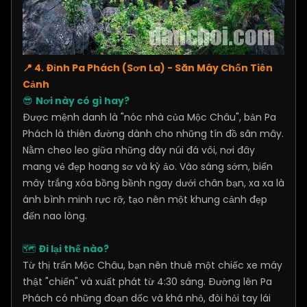
📍 4. Đỉnh Pa Phách (Sơn La) - Săn Mây Chốn Tiên
Cảnh
😎
Nơi này có gì hay?
Được mệnh danh là "nóc nhà của Mộc Châu", bản Pa
Phách là thiên đường dành cho những tín đồ săn mây.
Nằm cheo leo giữa những dãy núi đá vôi, nơi đây
mang vẻ đẹp hoang sơ và kỳ ảo. Vào sáng sớm, biển
mây trắng xóa bồng bềnh ngay dưới chân bạn, xa xa là
ánh bình minh rực rỡ, tạo nên một khung cảnh đẹp
đến nao lòng.
🗺️
Đi lại thế nào?
Từ thị trấn Mộc Châu, bạn nên thuê một chiếc xe máy
thật "chiến" và xuất phát từ 4:30 sáng. Đường lên Pa
Phách có những đoạn dốc và khá nhỏ, đòi hỏi tay lái