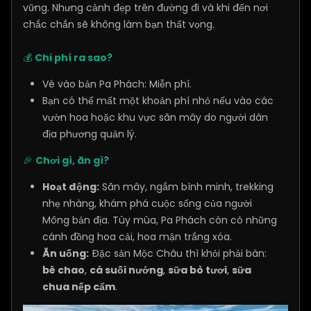
vững. Nhưng cảnh đẹp trên đường đi và khi đến nơi
chắc chắn sẽ không làm bạn thất vọng.
💰
Chi phí ra sao?
Vé vào bản Pa Phách: Miễn phí.
Bạn có thể mất một khoản phí nhỏ nếu vào các
vườn hoa hoặc khu vực săn mây do người dân
địa phương quản lý.
🎉
Chơi gì, ăn gì?
Hoạt động:
Săn mây, ngắm bình minh, trekking
nhẹ nhàng, khám phá cuộc sống của người
Mông bản địa. Tùy mùa, Pa Phách còn có những
cánh đồng hoa cải, hoa mận trắng xóa.
Ăn uống:
Đặc sản Mộc Châu thì khỏi phải bàn:
bê chao
,
cá suối nướng
,
sữa bò tươi
,
sữa
chua nếp cẩm
.