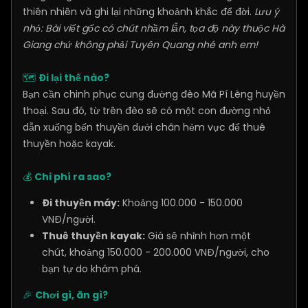
thiên nhiên và ghi lại những khoảnh khắc để đời.
Lưu ý
nhỏ: Bài viết gốc có chút nhầm lẫn, tọa độ này thuộc Hà
Giang chứ không phải Tuyên Quang nhé anh em!
🗺️
Đi lại thế nào?
Bạn cần chinh phục cung đường đèo Mã Pí Lèng huyền
thoại. Sau đó, từ trên đèo sẽ có một con đường nhỏ
dẫn xuống bến thuyền dưới chân hẻm vực để thuê
thuyền hoặc kayak.
💰
Chi phí ra sao?
Đi thuyền máy:
Khoảng 100.000 - 150.000
VNĐ/người.
Thuê thuyền kayak:
Giá sẽ nhỉnh hơn một
chút, khoảng 150.000 - 200.000 VNĐ/người, cho
bạn tự do khám phá.
🎉
Chơi gì, ăn gì?