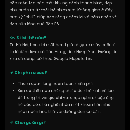
cần mẫn tạo nên một khung cảnh thanh bình, đẹp
như bước ra từ một bộ phim xưa. Không gian ở đây
cực kỳ "chill", giúp bạn sống chậm lại và cảm nhận vẻ
đẹp của làng quê Bắc Bộ.
🗺️
Đi lại thế nào?
Từ Hà Nội, bạn chỉ mất hơn 1 giờ chạy xe máy hoặc ô
tô là đến được xã Tân Hưng, tỉnh Hưng Yên. Đường đi
khá dễ dàng, cứ theo Google Maps là tới.
💰
Chi phí ra sao?
Tham quan làng hoàn toàn miễn phí.
Bạn có thể mua những chiếc đó nhỏ xinh về làm
đồ trang trí với giá chỉ vài chục nghìn, hoặc ủng
hộ các cô chú nghệ nhân một khoản tiền nhỏ
nếu muốn học thử vài đường đan cơ bản.
🎉
Chơi gì, ăn gì?