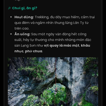
🎉
Chơi gì, ăn gì?
Hoạt động:
Trekking, đu dây mạo hiểm, cắm trại
qua đêm và ngắm nhìn thung lũng Lân Ty từ
trên cao.
Ăn uống:
Sau một ngày vận động hết công
suất, hãy tự thưởng cho mình những món đặc
sản Lạng Sơn như
vịt quay lá mác mật
,
khâu
nhục
,
phở chua
.