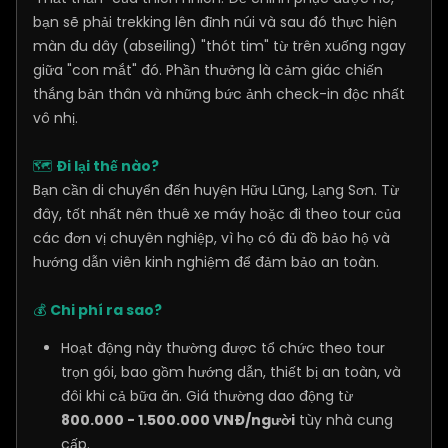
bạn sẽ phải trekking lên đỉnh núi và sau đó thực hiện
màn đu dây (abseiling) "thót tim" từ trên xuống ngay
giữa "con mắt" đó. Phần thưởng là cảm giác chiến
thắng bản thân và những bức ảnh check-in độc nhất
vô nhị.
🗺️
Đi lại thế nào?
Bạn cần di chuyển đến huyện Hữu Lũng, Lạng Sơn. Từ
đây, tốt nhất nên thuê xe máy hoặc đi theo tour của
các đơn vị chuyên nghiệp, vì họ có đủ đồ bảo hộ và
hướng dẫn viên kinh nghiệm để đảm bảo an toàn.
💰
Chi phí ra sao?
Hoạt động này thường được tổ chức theo tour
trọn gói, bao gồm hướng dẫn, thiết bị an toàn, và
đôi khi cả bữa ăn. Giá thường dao động từ
800.000 - 1.500.000 VNĐ/người
tùy nhà cung
cấp.