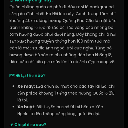
Quên những quán cà phê đi, đây mới là background
sống ảo đỉnh nhất Hà Nội lúc này. Cách trung tâm chỉ
khoảng 40km, làng hương Quảng Phú Cầu là một bức
tranh khổng lồ rực rỡ sắc đỏ, sắc vàng của những bó
tăm hương được phơi dưới nắng. Đây không chỉ là nơi
sản xuất hương truyền thống hơn 100 năm tuổi mà
còn là một studio ảnh ngoài trời cực nghệ. Từng bó
hương được bó xòe ra như những đóa hoa khổng lồ,
đảm bảo chỉ cần giơ máy lên là có ảnh đẹp mang về.
🗺️
Đi lại thế nào?
Xe máy:
Lựa chọn số một cho các tay lái lụa, chỉ
cần phi xe khoảng 1 tiếng theo hướng Quốc lộ 21B
là tới.
Xe buýt:
Bắt tuyến bus số 91 tại bến xe Yên
Nghĩa là đến thẳng cổng làng, quá tiện lợi.
💰
Chi phí ra sao?