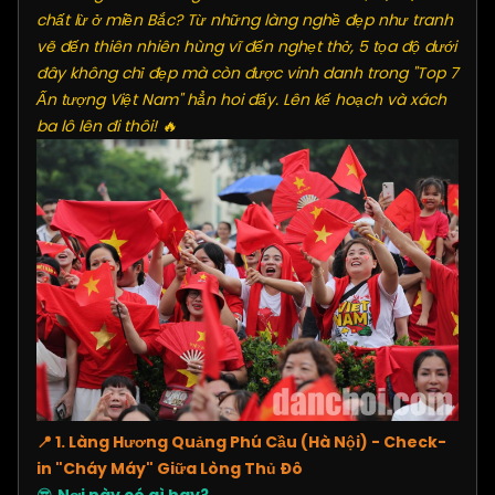
chất lừ ở miền Bắc? Từ những làng nghề đẹp như tranh
vẽ đến thiên nhiên hùng vĩ đến nghẹt thở, 5 tọa độ dưới
đây không chỉ đẹp mà còn được vinh danh trong "Top 7
Ấn tượng Việt Nam" hẳn hoi đấy. Lên kế hoạch và xách
ba lô lên đi thôi! 🔥
📍 1. Làng Hương Quảng Phú Cầu (Hà Nội) - Check-
in "Cháy Máy" Giữa Lòng Thủ Đô
😎
Nơi này có gì hay?