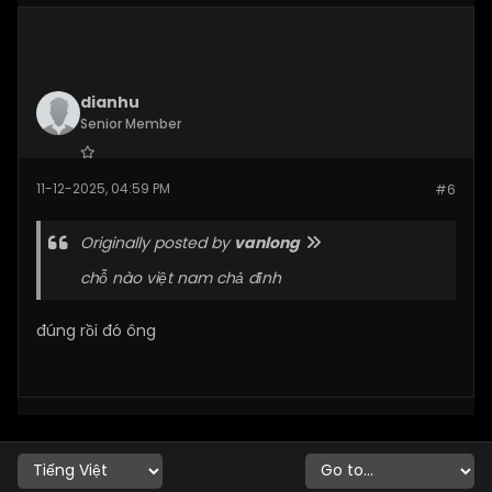
dianhu
Senior Member
Join Date:
Dec 2025
11-12-2025, 04:59 PM
#6
Posts:
269
Originally posted by
vanlong
chỗ nào việt nam chả đỉnh
đúng rồi đó ông