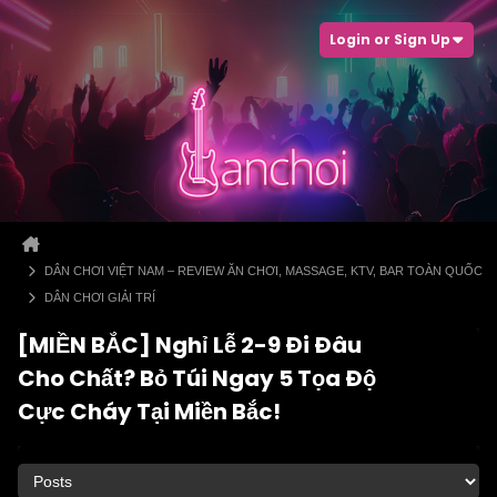
Login or Sign Up
DÂN CHƠI VIỆT NAM – REVIEW ĂN CHƠI, MASSAGE, KTV, BAR TOÀN QUỐC
DÂN CHƠI GIẢI TRÍ
[MIỀN BẮC] Nghỉ Lễ 2-9 Đi Đâu
Cho Chất? Bỏ Túi Ngay 5 Tọa Độ
Cực Cháy Tại Miền Bắc!