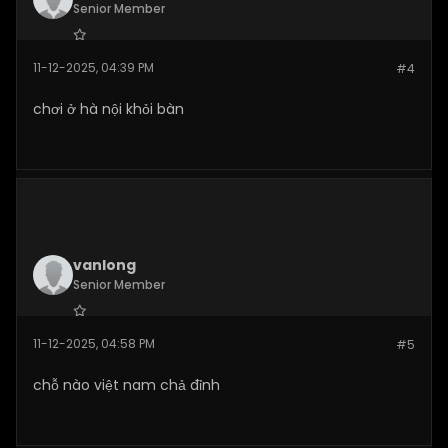
Senior Member
Join Date:
Dec 2025
11-12-2025, 04:39 PM
#4
Posts:
280
chơi ở hà nội khỏi bàn
vanlong
Senior Member
Join Date:
Dec 2025
11-12-2025, 04:58 PM
#5
Posts:
269
chỗ nào việt nam chả đỉnh