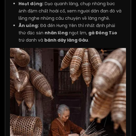
Hoạt động:
Dạo quanh làng, chụp những bức
ảnh đậm chất hoài cổ, xem người dân đan đó và
lắng nghe những câu chuyện về làng nghề.
Ăn uống:
Đã đến Hưng Yên thì nhất định phải
thử đặc sản
nhãn lồng
ngọt lịm,
gà Đông Tảo
trứ danh và
bánh dày làng Gàu
.