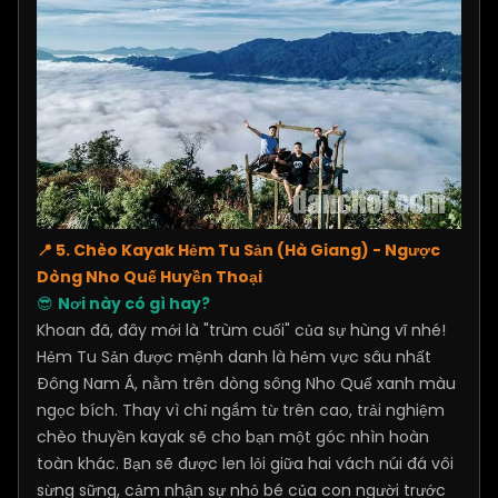
📍 5. Chèo Kayak Hẻm Tu Sản (Hà Giang) - Ngược
Dòng Nho Quế Huyền Thoại
😎
Nơi này có gì hay?
Khoan đã, đây mới là "trùm cuối" của sự hùng vĩ nhé!
Hẻm Tu Sản được mệnh danh là hẻm vực sâu nhất
Đông Nam Á, nằm trên dòng sông Nho Quế xanh màu
ngọc bích. Thay vì chỉ ngắm từ trên cao, trải nghiệm
chèo thuyền kayak sẽ cho bạn một góc nhìn hoàn
toàn khác. Bạn sẽ được len lỏi giữa hai vách núi đá vôi
sừng sững, cảm nhận sự nhỏ bé của con người trước