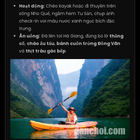
Hoạt động:
Chèo kayak hoặc đi thuyền trên
sông Nho Quế, ngắm hẻm Tu Sản, chụp ảnh
check-in với màu nước xanh ngọc bích đặc
trưng.
Ăn uống:
Đã lên tới Hà Giang, đừng bỏ lỡ
thắng
cố
,
cháo ấu tẩu
,
bánh cuốn trứng Đồng Văn
và
thịt trâu gác bếp
.