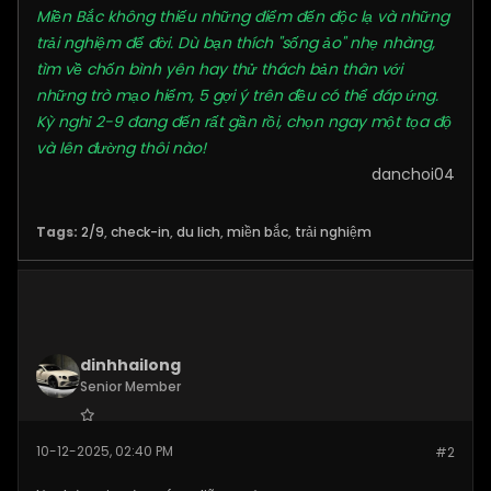
Miền Bắc không thiếu những điểm đến độc lạ và những
trải nghiệm để đời. Dù bạn thích "sống ảo" nhẹ nhàng,
tìm về chốn bình yên hay thử thách bản thân với
những trò mạo hiểm, 5 gợi ý trên đều có thể đáp ứng.
Kỳ nghỉ 2-9 đang đến rất gần rồi, chọn ngay một tọa độ
và lên đường thôi nào!
danchoi04
Tags:
2/9
,
check-in
,
du lich
,
miền bắc
,
trải nghiệm
dinhhailong
Senior Member
Join Date:
Dec 2025
10-12-2025, 02:40 PM
#2
Posts:
277