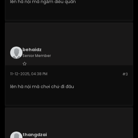
lên hà nội mà ngắm diễu quân
behaidz
Senior Member
Join Date:
Dec 2025
11-12-2025, 04:38 PM
#3
Posts:
277
lên hà nội mà chơi chứ đi đâu
thangdzai