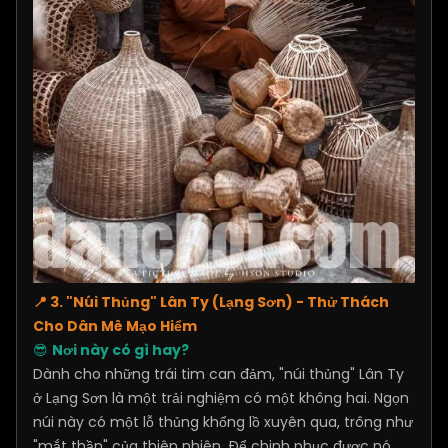
📍 3. "Núi Thủng" Lân Ty (Lạng Sơn) - Thử Thách
Cho Dân Mê Mạo Hiểm
😎
Nơi này có gì hay?
Dành cho những trái tim can đảm, "núi thủng" Lân Ty
ở Lạng Sơn là một trải nghiệm có một không hai. Ngọn
núi này có một lỗ thủng khổng lồ xuyên qua, trông như
"mắt thần" của thiên nhiên. Để chinh phục được nó,