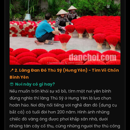
📍 2. Làng Đan Đó Thủ Sỹ (Hưng Yên) - Tìm Về Chốn
Bình Yên
😎
Nơi này có gì hay?
Nếu muốn trốn khỏi sự xô bồ, tìm một nơi yên bình
đúng nghĩa thì làng Thủ Sỹ ở Hưng Yên là lựa chọn
hoàn hảo. Nơi đây nổi tiếng với nghề đan đó (dụng cụ
bắt cá) có tuổi đời hơn 200 năm. Hình ảnh những
chiếc đó vàng óng được phơi khắp sân nhà, dưới
những tán cây cổ thụ, cùng những người thợ thủ công