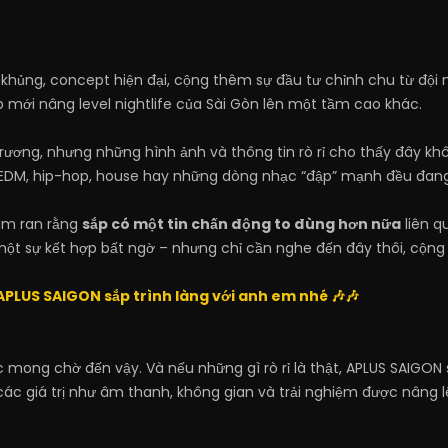
khủng, concept hiện đại, cộng thêm sự đầu tư chỉnh chu từ đội
ới nâng level nightlife của Sài Gòn lên một tầm cao khác.
rương, nhưng những hình ảnh và thông tin rò rỉ cho thấy đây kh
 EDM, hip-hop, house hay những dòng nhạc “đập” mạnh đều đang
râm ran rằng
sắp có một tin chấn động to đùng hơn nữa
liên q
một sự kết hợp bất ngờ – nhưng chỉ cần nghe đến đây thôi, cộng 
APLUS SAIGON sắp trình làng với anh em nhé 🎶🎶
ược mong chờ đến vậy. Và nếu những gì rò rỉ là thật, APLUS SAIGO
 các giá trị như âm thanh, không gian và trải nghiệm được nâng 