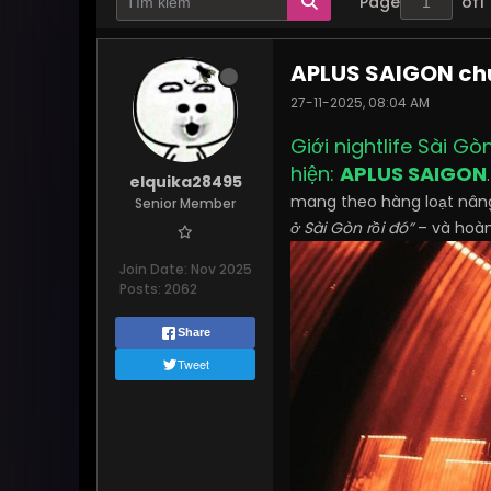
Page
of
1
APLUS SAIGON chuẩ
27-11-2025, 08:04 AM
Giới nightlife Sài G
hiện:
APLUS SAIGON
elquika28495
mang theo hàng loạt nâng
Senior Member
ở Sài Gòn rồi đó”
– và hoàn
Join Date:
Nov 2025
Posts:
2062
Share
Tweet