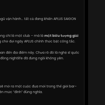
 ngũ vận hành… tất cả đang khiến APLUS SAIGON
ông chỉ là một club – mà là
một biểu tượng giải
 chờ đợi ngày APLUS chính thức bật công tắc.
uan đến địa điểm này. Chưa rõ đó là nghệ sĩ quốc
đồng nightlife đã đứng ngồi không yên.
N sẽ mở ra một cuộc đua mới trong thế giới bar–
lên mức “đỉnh” đúng nghĩa.