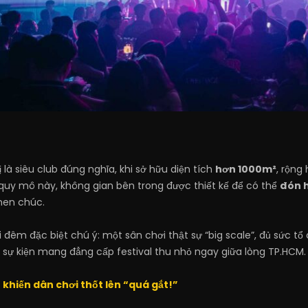
là siêu club đúng nghĩa, khi sở hữu diện tích
hơn 1000m²
, rộng
quy mô này, không gian bên trong được thiết kế để có thể
đón 
hen chúc.
ơi đêm đặc biệt chú ý: một sân chơi thật sự “big scale”, đủ sức
 sự kiện mang đẳng cấp festival thu nhỏ ngay giữa lòng TP.HCM.
í khiến dân chơi thốt lên “quá gắt!”