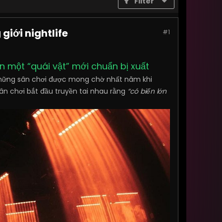
Filter
giới nightlife
#1
n một “quái vật” mới chuẩn bị xuất
 những sân chơi được mong chờ nhất năm khi
n chơi bắt đầu truyền tai nhau rằng
“có biến lớn