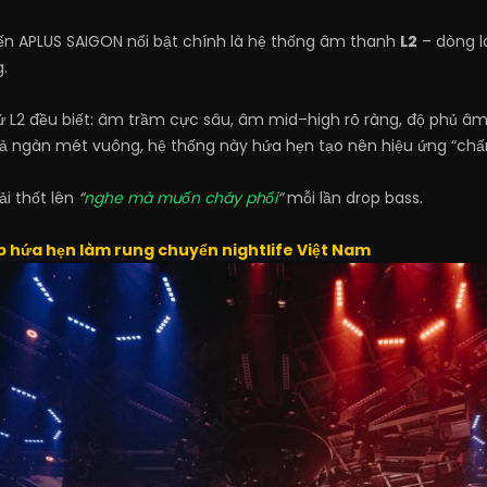
ến APLUS SAIGON nổi bật chính là hệ thống âm thanh
L2
– dòng l
.
ử L2 đều biết: âm trầm cực sâu, âm mid–high rõ ràng, độ phủ 
cả ngàn mét vuông, hệ thống này hứa hẹn tạo nên hiệu ứng “chấ
i thốt lên
“
nghe mà muốn cháy phổi
”
mỗi lần drop bass.
b hứa hẹn làm rung chuyển nightlife Việt Nam