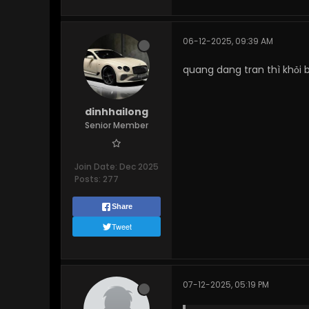
06-12-2025, 09:39 AM
quang dang tran thì khỏi b
dinhhailong
Senior Member
Join Date:
Dec 2025
Posts:
277
Share
Tweet
07-12-2025, 05:19 PM