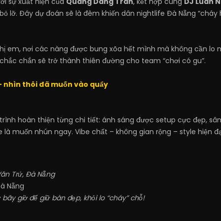
i sự xuất hiện của
Quang Dang Tran
, kết hợp cùng
DJ Luân N
ỏ lỡ. Đây dự đoán sẽ là đêm khiến dân nightlife Đà Nẵng “cháy 
hị em, nơi các nàng được bung xõa hết mình mà không cần lo ng
y chắc chắn sẽ trở thành thiên đường cho team “chơi có gu”.
– nhìn thôi đã muốn vào quẩy
 trình hoàn thiện từng chi tiết: ánh sáng được setup cực đẹp, s
à muốn nhún ngay. Vibe chất – không gian rộng – style hiện đại
Văn Trứ, Đà Nẵng
 Đà Nẵng
 bây giờ để giữ bàn đẹp, khỏi lo “cháy” chỗ!