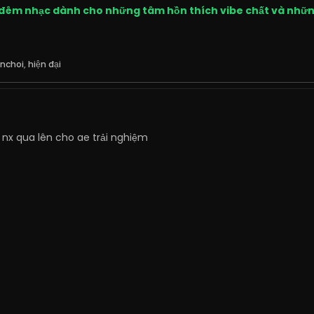
ẹn đêm nhạc dành cho những tâm hồn thích vibe chất và nh
nchoi
,
hiện đại
x qua lên cho ae trải nghiệm