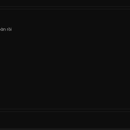
àn rồi