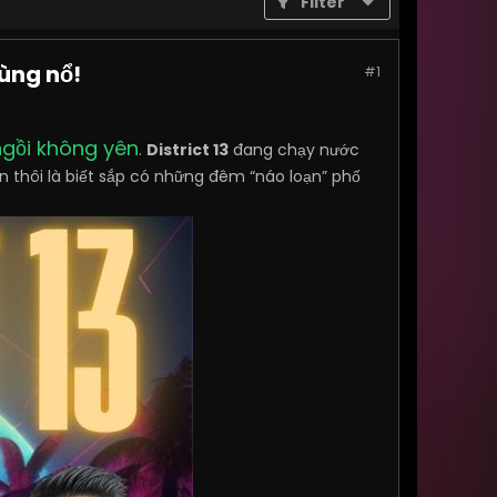
Filter
ùng nổ!
#1
ngồi không yên
.
District 13
đang chạy nước
ện thôi là biết sắp có những đêm “náo loạn” phố