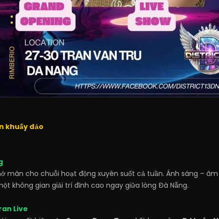
àn khuấy đảo
g
mở màn cho chuỗi hoạt động xuyên suốt cả tuần. Ánh sáng – âm 
ột không gian giải trí đỉnh cao ngay giữa lòng Đà Nẵng.
ran Live