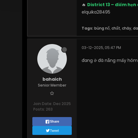
🔥
District 13 – điểm h
elquika28495
Tags:
bùng nổ
,
chất
,
cháy
,
da
03-12-2025, 05:47 PM
đang ở đà nẵng mấy hôm n
bahaich
Senior Member
Join Date:
Dec 2025
Posts:
263
Share
Tweet