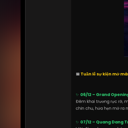
📅
Tuần lễ sự kiện mở m
✨
06/12 – Grand Openin
Đêm khai trương rực rỡ, 
chỉn chu, hứa hẹn mở ra m
✨
07/12 – Quang Dang T