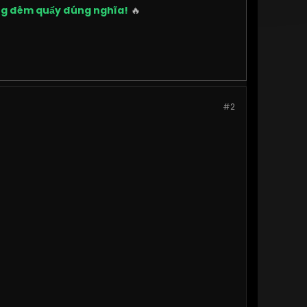
ững đêm quẩy đúng nghĩa!
🔥
#2