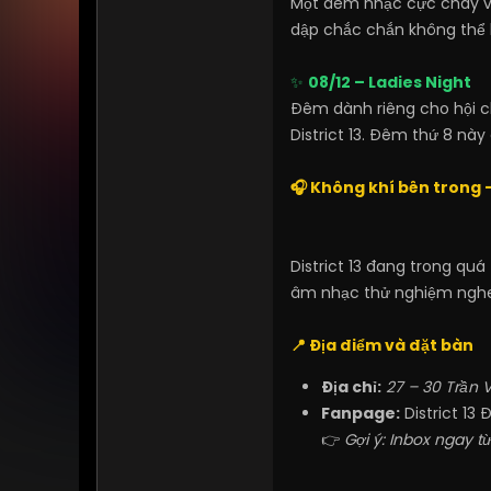
Một đêm nhạc cực cháy vớ
dập chắc chắn không thể b
✨
08/12 – Ladies Night
Đêm dành riêng cho hội c
District 13. Đêm thứ 8 nà
🎧 Không khí bên trong 
District 13 đang trong quá
âm nhạc thử nghiệm nghe l
📍 Địa điểm và đặt bàn
Địa chỉ:
27 – 30 Trần 
Fanpage:
District 13
👉
Gợi ý: Inbox ngay từ