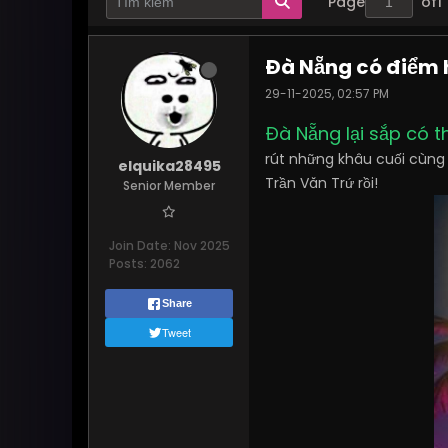
Page
of
1
Đà Nẵng có điểm h
29-11-2025, 02:57 PM
Đà Nẵng lại sắp có 
rút những khâu cuối cùng đ
elquika28495
Trần Văn Trứ rồi!
Senior Member
Join Date:
Nov 2025
Posts:
2062
Share
Tweet