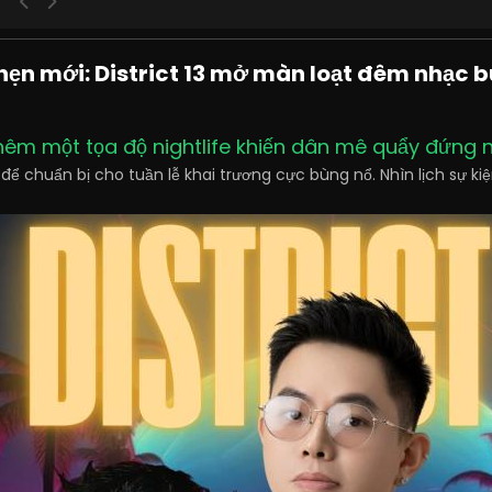
ẹn mới: District 13 mở màn loạt đêm nhạc b
thêm một tọa độ nightlife khiến dân mê quẩy đứng 
ể chuẩn bị cho tuần lễ khai trương cực bùng nổ. Nhìn lịch sự ki