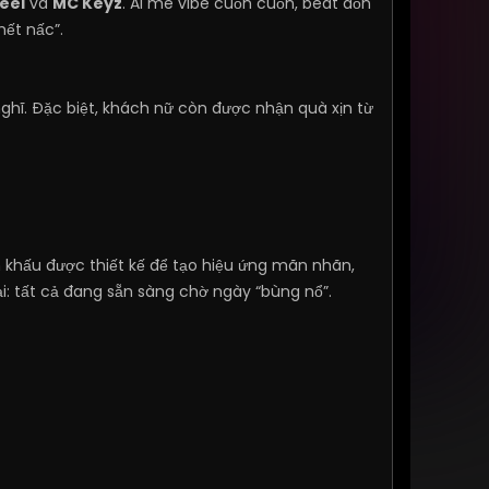
eel
và
MC Keyz
. Ai mê vibe cuốn cuốn, beat dồn
hết nấc”.
hĩ. Đặc biệt, khách nữ còn được nhận quà xịn từ
ân khấu được thiết kế để tạo hiệu ứng mãn nhãn,
: tất cả đang sẵn sàng chờ ngày “bùng nổ”.