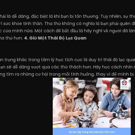
i là dễ dàng, đặc biệt là khi bạn bị tổn thương. Tuy nhiên, sự 
ì sức khỏe tinh thần. Tha thứ không có nghĩa là bạn phải quên 
 của mình nữa. Một cách để bắt đầu là hãy nghĩ về người đã là
ha thứ hơn.
4. Giữ Một Thái Độ Lạc Quan
n trọng khác trong tâm lý học tích cực là duy trì thái độ lạc qu
 bạn sẽ dễ dàng vượt qua các thử thách hơn. Hãy học cách nhìn n
g tìm ra những cơ hội trong mỗi tình huống, thay vì để mình bị 