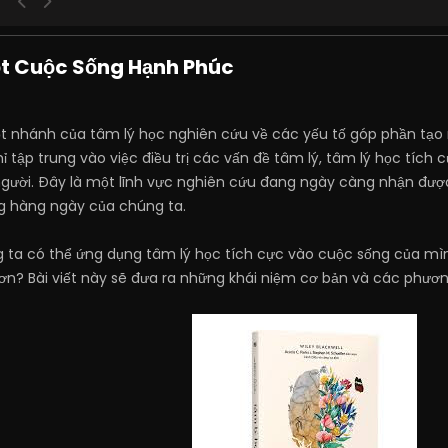
ột Cuộc Sống Hạnh Phúc
ột nhánh của tâm lý học nghiên cứu về các yếu tố góp phần tạo
hỉ tập trung vào việc điều trị các vấn đề tâm lý, tâm lý học tí
người. Đây là một lĩnh vực nghiên cứu đang ngày càng nhận đư
g hàng ngày của chúng ta.
g ta có thể ứng dụng tâm lý học tích cực vào cuộc sống của m
hơn? Bài viết này sẽ đưa ra những khái niệm cơ bản và các phư