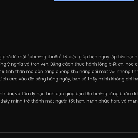
g phải là một "phương thuốc" kỳ diệu giúp bạn ngay lập tức hạ
g ý nghĩa và trọn vẹn. Bằng cách thực hành lòng biết ơn, học cá
khỏe tinh thần mà còn tăng cường khả năng đối mặt với những t
 tích cực vào đời sống hàng ngày, bạn sẽ thấy mình không chỉ
nh dài, và tâm lý học tích cực giúp bạn tận hưởng từng bước đi
 thấy mình trở thành một người tốt hơn, hạnh phúc hơn, và mạn