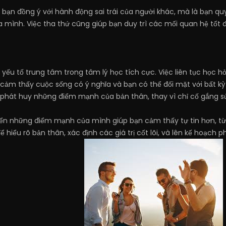
 bạn đồng ý với hành động sai trái của người khác, mà là bạn q
mình. Việc tha thứ cũng giúp bạn duy trì các mối quan hệ tốt 
 yếu tố trung tâm trong tâm lý học tích cực. Việc liên tục học h
 cảm thấy cuộc sống có ý nghĩa và bạn có thể đối mặt với bất k
à phát huy những điểm mạnh của bản thân, thay vì chỉ cố gắng 
riển những điểm mạnh của mình giúp bạn cảm thấy tự tin hơn, t
ể hiểu rõ bản thân, xác định các giá trị cốt lõi, và lên kế hoạch 