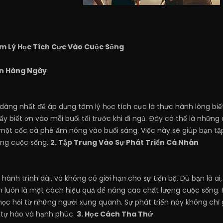
m Lý Học Tích Cực Vào Cuộc Sống
Ơn Hàng Ngày
àng nhất để áp dụng tâm lý học tích cực là thực hành lòng biế
y biết ơn vào mỗi buổi tối trước khi đi ngủ. Đây có thể là những
một cốc cà phê ấm nóng vào buổi sáng. Việc này sẽ giúp bạn tập
ong cuộc sống.
2. Tập Trung Vào Sự Phát Triển Cá Nhân
 hành trình dài, và không có giới hạn cho sự tiến bộ. Dù bạn là ai
iển luôn là một cách hiệu quả để nâng cao chất lượng cuộc sống.
ọc hỏi từ những người xung quanh. Sự phát triển này không chỉ 
 tự hào và hạnh phúc.
3. Học Cách Tha Thứ