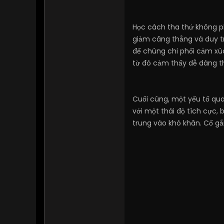
Học cách tha thứ không phả
giảm căng thẳng và duy tr
để chúng chi phối cảm xúc
từ đó cảm thấy dễ dàng t
Cuối cùng, một yếu tố qua
với một thái độ tích cực,
trung vào khó khăn. Cố gắn