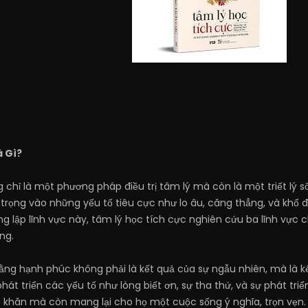
à Gì?
 chỉ là một phương pháp điều trị tâm lý mà còn là một triết lý 
 trọng vào những yếu tố tiêu cực như lo âu, căng thẳng, và khổ
ng lập lĩnh vực này, tâm lý học tích cực nghiên cứu ba lĩnh vực
ng.
ằng hạnh phúc không phải là kết quả của sự ngẫu nhiên, mà là k
át triển các yếu tố như lòng biết ơn, sự tha thứ, và sự phát tr
 khăn mà còn mang lại cho họ một cuộc sống ý nghĩa, trọn vẹn.