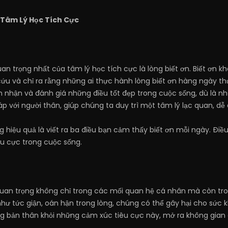
 Tâm Lý Học Tích Cực
an trọng nhất của tâm lý học tích cực là lòng biết ơn. Biết ơn 
cứu và chỉ ra rằng những ai thực hành lòng biết ơn hàng ngày t
ìn nhận và đánh giá những điều tốt đẹp trong cuộc sống, dù là
 với người thân, giúp chúng ta duy trì một tâm lý lạc quan, dễ 
g hiệu quả là viết ra ba điều bạn cảm thấy biết ơn mỗi ngày. Điề
êu cực trong cuộc sống.
quan trọng không chỉ trong các mối quan hệ cá nhân mà còn trong
ư tức giận, oán hận trong lòng, chúng có thể gây hại cho sức kh
ng bản thân khỏi những cảm xúc tiêu cực này, mở ra không gian