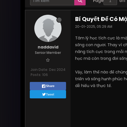
Page
of
1
Bí Quyết Để Có M
20-01-2025, 05:29 AM
Tâm lý học tích cực là m
sống con người. Thay vì c
naddavid
năng tích cực trong mỗi 
Senior Member
học mà còn trong đời sốn
Join Date:
Dec 2024
Vậy, làm thế nào để chún
Posts:
106
triển và sống hạnh phúc 
dễ hiểu và thực tế.
Share
Tweet