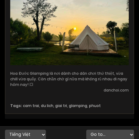
Hoa Đước Glamping là nơi dành cho dân chơi thứ thiệt, vừa
chill vừa quẩy. Còn chần chờ gì nữa mà không rủ nhau đi ngay
hôm nay! 💥
danchoi.com
Tags:
cam trai
,
du lich
,
giai tri
,
glamping
,
phuot