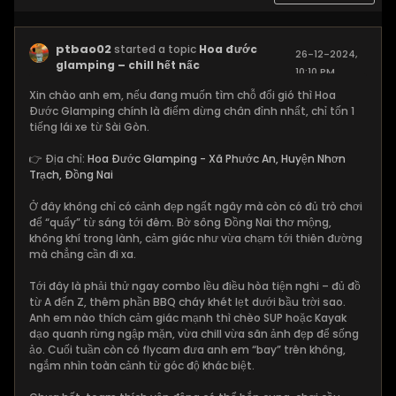
ptbao02
started a topic
Hoa đước
26-12-2024,
glamping – chill hết nấc
10:10 PM
Xin chào anh em, nếu đang muốn tìm chỗ đổi gió thì Hoa
Đước Glamping chính là điểm dừng chân đỉnh nhất, chỉ tốn 1
tiếng lái xe từ Sài Gòn.
👉 Địa chỉ:
Hoa Đước Glamping - Xã Phước An, Huyện Nhơn
Trạch, Đồng Nai
Ở đây không chỉ có cảnh đẹp ngất ngây mà còn có đủ trò chơi
để “quẩy” từ sáng tới đêm. Bờ sông Đồng Nai thơ mộng,
không khí trong lành, cảm giác như vừa chạm tới thiên đường
mà chẳng cần đi xa.
Tới đây là phải thử ngay combo lều điều hòa tiện nghi – đủ đồ
từ A đến Z, thêm phần BBQ cháy khét lẹt dưới bầu trời sao.
Anh em nào thích cảm giác mạnh thì chèo SUP hoặc Kayak
dạo quanh rừng ngập mặn, vừa chill vừa săn ảnh đẹp để sống
ảo. Cuối tuần còn có flycam đưa anh em “bay” trên không,
ngắm nhìn toàn cảnh từ góc độ khác biệt.