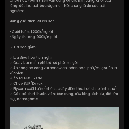
Chưa hết, team thích vận động có thể bắn cung, chơi cầu
lông, đốt lửa trại, boardgame... Nói chung là dư sức trải
nghiệm!
Bảng giá dịch vụ xịn sò:
• Cuối tuần: 1.200k/người
• Ngày thường: 900k/người
📌 Đã bao gồm:
✅ Lều điều hòa tiện nghi
✅ Quầy bar miễn phí trà, cà phê, mì gói
✅ Ăn sáng no căng với sandwich, bánh bao, phở/mì gói, ốp la,
xúc xích
✅ Ăn tối BBQ 5 sao
✅ Chèo SUP/Kayak
✅ Flycam cuối tuần (nhớ sạc đầy điện thoại để chụp ảnh nha)
✅ Các trò chơi khuôn viên: bắn cung, cầu lông, xích đu, đốt lửa
trại, boardgame…