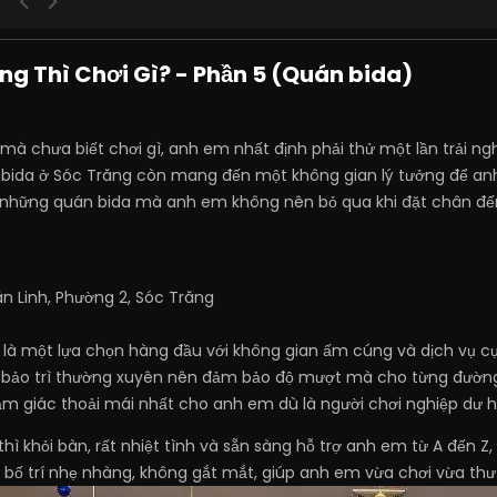
ăng Thì Chơi Gì? - Phần 5 (Quán bida)
mà chưa biết chơi gì, anh em nhất định phải thử một lần trải ngh
án bida ở Sóc Trăng còn mang đến một không gian lý tưởng để an
à những quán bida mà anh em không nên bỏ qua khi đặt chân đế
n Linh, Phường 2, Sóc Trăng
là một lựa chọn hàng đầu với không gian ấm cúng và dịch vụ cự
c bảo trì thường xuyên nên đảm bảo độ mượt mà cho từng đường 
cảm giác thoải mái nhất cho anh em dù là người chơi nghiệp dư 
thì khỏi bàn, rất nhiệt tình và sẵn sàng hỗ trợ anh em từ A đến Z,
bố trí nhẹ nhàng, không gắt mắt, giúp anh em vừa chơi vừa thư 