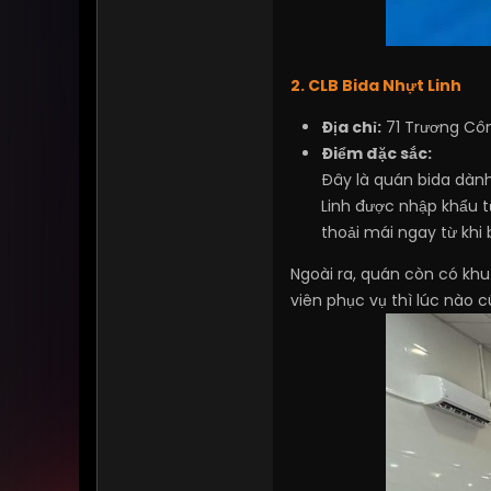
2. CLB Bida Nhựt Linh
Địa chỉ:
71 Trương Côn
Điểm đặc sắc:
Đây là quán bida dàn
Linh được nhập khẩu t
thoải mái ngay từ khi
Ngoài ra, quán còn có khu 
viên phục vụ thì lúc nào 