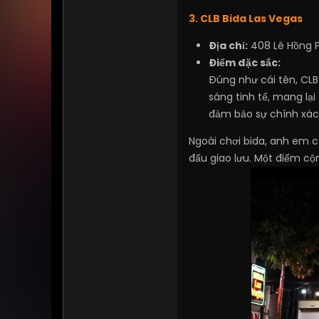
3. CLB Bida Las Vegas
Địa chỉ:
408 Lê Hồng P
Điểm đặc sắc:
Đúng như cái tên, CLB
sáng tinh tế, mang lạ
đảm bảo sự chính xác
Ngoài chơi bida, anh em c
đấu giao lưu. Một điểm cộn