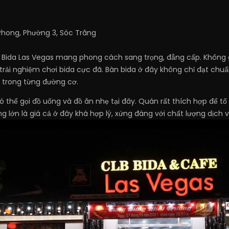
hong, Phường 3, Sóc Trăng
 Bida Las Vegas mang phong cách sang trọng, đẳng cấp. Không gi
i trải nghiệm chơi bida cực đã. Bàn bida ở đây không chỉ đạt ch
 trong từng đường cơ.
ó thể gọi đồ uống và đồ ăn nhẹ tại đây. Quán rất thích hợp để t
g lớn là giá cả ở đây khá hợp lý, xứng đáng với chất lượng dịch 