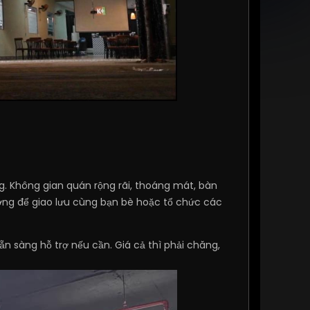
g. Không gian quán rộng rãi, thoáng mát, bàn
ởng để giao lưu cùng bạn bè hoặc tổ chức các
n sàng hỗ trợ nếu cần. Giá cả thì phải chăng,