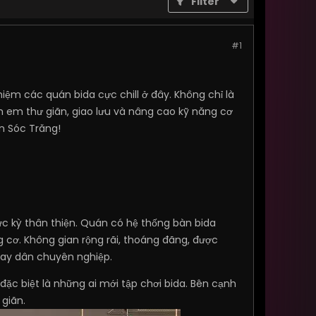
Filter
#1
iệm các quán bida cực chill ở đây. Không chỉ là
h em thư giãn, giao lưu và nâng cao kỹ năng cơ
n Sóc Trăng!
c kỳ thân thiện. Quán có hệ thống bàn bida
cơ. Không gian rộng rãi, thoáng đãng, được
hay dân chuyên nghiệp.
 đặc biệt là những ai mới tập chơi bida. Bên cạnh
giãn.