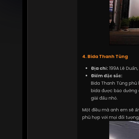
4. Bida Thanh Tùng
Địa chỉ:
199A Lê Duẩn,
Điểm đặc sắc:
Bida Thanh Tùng phù h
bida được bảo dưỡng c
giải đấu nhỏ.
Một điều mà anh em sẽ ấn 
phù hợp với mọi đối tượng,