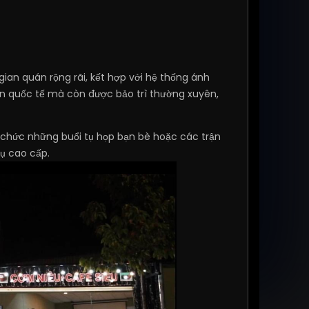
an quán rộng rãi, kết hợp với hệ thống ánh
uẩn quốc tế mà còn được bảo trì thường xuyên,
ổ chức những buổi tụ họp bạn bè hoặc các trận
vụ cao cấp.