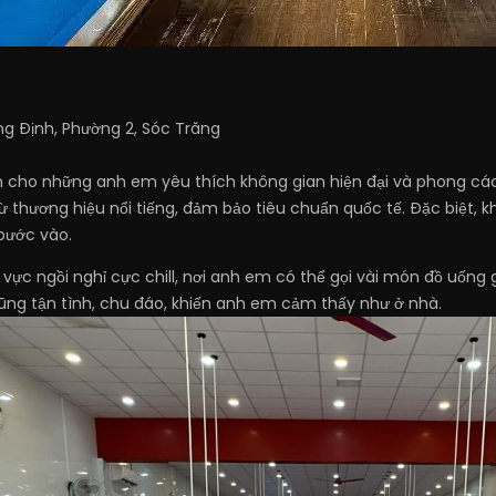
g Định, Phường 2, Sóc Trăng
h cho những anh em yêu thích không gian hiện đại và phong các
ừ thương hiệu nổi tiếng, đảm bảo tiêu chuẩn quốc tế. Đặc biệt,
 bước vào.
vực ngồi nghỉ cực chill, nơi anh em có thể gọi vài món đồ uống g
cũng tận tình, chu đáo, khiến anh em cảm thấy như ở nhà.