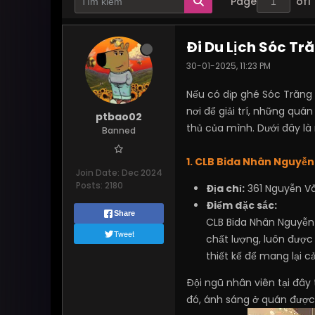
Page
of
1
Đi Du Lịch Sóc Tr
30-01-2025, 11:23 PM
Nếu có dịp ghé Sóc Trăng 
nơi để giải trí, những qu
ptbao02
thủ của mình. Dưới đây l
Banned
1. CLB Bida Nhân Nguyễn
Join Date:
Dec 2024
Posts:
2180
Địa chỉ:
361 Nguyễn Vă
Điểm đặc sắc:
Share
CLB Bida Nhân Nguyễn 
Tweet
chất lượng, luôn đượ
thiết kế để mang lại 
Đội ngũ nhân viên tại đây 
đó, ánh sáng ở quán được 