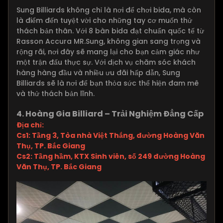
Sung Billiards không chỉ là nơi để chơi bida, mà còn
là điểm đến tuyệt vời cho những tay cơ muốn thử
thách bản thân. Với 8 bàn bida đạt chuẩn quốc tế từ
Rasson Accura MR.Sung, không gian sang trọng và
rộng rãi, nơi đây sẽ mang lại cho bạn cảm giác như
một trận đấu thực sự. Với dịch vụ chăm sóc khách
hàng hàng đầu và nhiều ưu đãi hấp dẫn, Sung
Billiards sẽ là nơi để bạn thỏa sức thể hiện đam mê
và thử thách bản lĩnh.
4. Hoàng Gia Billiard – Trải Nghiệm Đẳng Cấp
Địa chỉ:
Cs1: Tầng 3, Tòa nhà Việt Thắng, đường Hoàng Văn
Thụ, TP. Bắc Giang
Cs2: Tầng hầm, KTX Sinh viên, số 249 đường Hoàng
Văn Thụ, TP. Bắc Giang