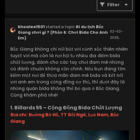
Filter
khoalee1501
started a topic
Đi du lịch Bắc
02-02-
Giang chơi gì ? (Phần 6: Chơi Bida Cho Anh
2025,
Em)
09:47 AM
Bắc Giang không chỉ nổi bật với cảnh sắc thiên nhiên
tuyệt vời mà còn là nơi hội tụ nhiều địa điểm bida
chất lượng, dành cho các tay chơi đam mê những
cú đánh chuẩn không cần chỉnh. Nếu bạn đang tìm
kiếm một nơi để thỏa mãn đam mê bida và kết nối
với anh em trong cộng đồng cơ thủ, thì dưới đây là
những quán bida không thể bỏ qua ở Bắc Giang.
Cùng khám phá nhé!
1. Billards 55 – Cộng Đồng Bida Chất Lượng
Địa chỉ: Đường Bờ Hồ, TT Đồi Ngô, Lục Nam, Bắc
Giang