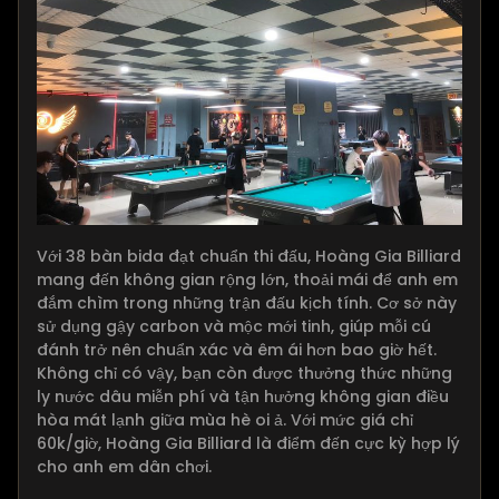
Với 38 bàn bida đạt chuẩn thi đấu, Hoàng Gia Billiard
mang đến không gian rộng lớn, thoải mái để anh em
đắm chìm trong những trận đấu kịch tính. Cơ sở này
sử dụng gậy carbon và mộc mới tinh, giúp mỗi cú
đánh trở nên chuẩn xác và êm ái hơn bao giờ hết.
Không chỉ có vậy, bạn còn được thưởng thức những
ly nước dâu miễn phí và tận hưởng không gian điều
hòa mát lạnh giữa mùa hè oi ả. Với mức giá chỉ
60k/giờ, Hoàng Gia Billiard là điểm đến cực kỳ hợp lý
cho anh em dân chơi.