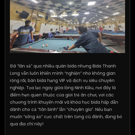
Đã “lăn xả” qua nhiều quán bida nhưng Bida Thanh
Long vẫn luôn khiến mình “nghiện” nhờ không gian
rộng rãi, bàn bida hạng VIP và dịch vụ siêu chuyên
nghiệp. Tọa lạc ngay giữa lòng Ninh Kiều, nơi đây là
điểm hẹn quen thuộc của giới trẻ ăn chơi, với các
chương trình khuyến mãi và khóa học bida hấp dẫn
dành cho cả “tân binh” lẫn “chuyên gia”. Nếu bạn
muốn “sống ảo” cực chất trên từng cú đánh, đừng bỏ
qua địa chỉ này!