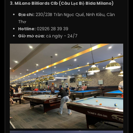
3. MiLano Billiards Clb (Câu Lạc Bộ Bida Milano)
Địa chỉ:
230/23B Trần Ngọc Quế, Ninh Kiều, Cần
Thơ
Hotline:
02926 28 39 39
Giờ mở cửa:
cả ngày - 24/7