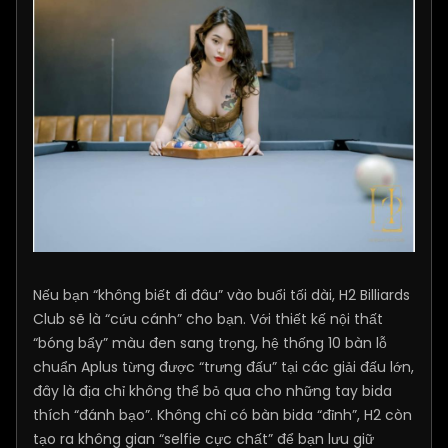
Nếu bạn “không biết đi đâu” vào buổi tối dài, H2 Billiards
Club sẽ là “cứu cánh” cho bạn. Với thiết kế nội thất
“bóng bẩy” màu đen sang trọng, hệ thống 10 bàn lỗ
chuẩn Aplus từng được “trưng đấu” tại các giải đấu lớn,
đây là địa chỉ không thể bỏ qua cho những tay bida
thích “đánh bạo”. Không chỉ có bàn bida “đỉnh”, H2 còn
tạo ra không gian “selfie cực chất” để bạn lưu giữ