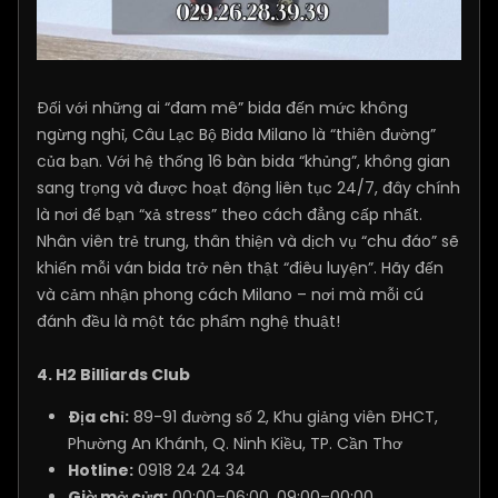
Đối với những ai “đam mê” bida đến mức không
ngừng nghỉ, Câu Lạc Bộ Bida Milano là “thiên đường”
của bạn. Với hệ thống 16 bàn bida “khủng”, không gian
sang trọng và được hoạt động liên tục 24/7, đây chính
là nơi để bạn “xả stress” theo cách đẳng cấp nhất.
Nhân viên trẻ trung, thân thiện và dịch vụ “chu đáo” sẽ
khiến mỗi ván bida trở nên thật “điêu luyện”. Hãy đến
và cảm nhận phong cách Milano – nơi mà mỗi cú
đánh đều là một tác phẩm nghệ thuật!
4. H2 Billiards Club
Địa chỉ:
89-91 đường số 2, Khu giảng viên ĐHCT,
Phường An Khánh, Q. Ninh Kiều, TP. Cần Thơ
Hotline:
0918 24 24 34
Giờ mở cửa:
00:00–06:00, 09:00–00:00