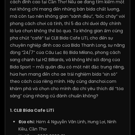
cách đỉnh cao tại Cần Thơ! Nếu ae đang tìm kiếm một
nơi không chỉ mang đến những bàn bida chất lượng,
mà còn tạo nên không gian “sành điệu”, “bốc cháy” với
phong cách chơi cá tính, thì 5 địa chỉ dưới đây chính
là lựa chọn không thể bỏ qua. Từ không gian ấm cúng
pha chút “café” tại CLB Bida Cafe LiTi, cho đến sự
chuyên nghiệp đỉnh cao của Bida Thanh Long, sự năng
động “24/7” của Câu Lạc Bộ Bida Milano, phong cách
sang chảnh tại H2 Billiards, và không khí sôi động của
Bida Sport – mỗi quán đều có một nét đặc trưng riêng,
hứa hẹn mang đến cho ae trải nghiệm bida “xịn sò”
theo cách của riêng mình. Hãy cùng danchoi.com
khám phá và chọn cho mình địa chỉ yêu thích để “tỏa
sáng” cùng những cú đánh chuẩn không?
1. CLB Bida Cafe LiTi
Địa chỉ:
Hẻm 4 Nguyễn Văn Linh, Hưng Lợi, Ninh
Kiều, Cần Thơ