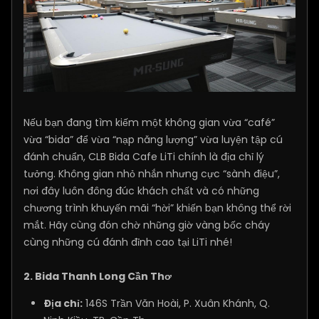
Nếu bạn đang tìm kiếm một không gian vừa “café”
vừa “bida” để vừa “nạp năng lượng” vừa luyện tập cú
đánh chuẩn, CLB Bida Cafe LiTi chính là địa chỉ lý
tưởng. Không gian nhỏ nhắn nhưng cực “sành điệu”,
nơi đây luôn đông đúc khách chất và có những
chương trình khuyến mãi “hời” khiến bạn không thể rời
mắt. Hãy cùng đón chờ những giờ vàng bốc cháy
cùng những cú đánh đỉnh cao tại LiTi nhé!
2. Bida Thanh Long Cần Thơ
Địa chỉ:
146S Trần Văn Hoài, P. Xuân Khánh, Q.