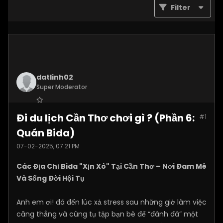
Filter
datlinh02
Super Moderator
Join Date:
Jan 2025
Đi du lịch Cần Thơ chơi gì ? (Phần 6:
#1
Posts:
7876
Quán Bida)
07-02-2025, 07:21 PM
Các Địa Chỉ Bida "Xịn Xò" Tại Cần Thơ – Nơi Đam Mê
Và Sống Đời Hội Tụ
Anh em ơi! đã đến lúc xả stress sau những giờ làm việc
căng thẳng và cùng tụ tập bạn bè để “đánh đá” một