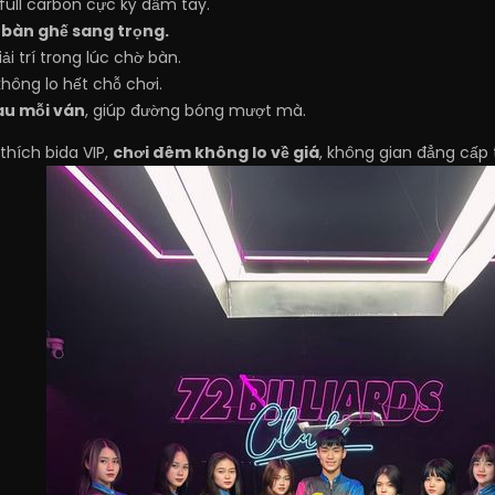
 full carbon cực kỳ đầm tay.
 bàn ghế sang trọng.
i trí trong lúc chờ bàn.
 không lo hết chỗ chơi.
sau mỗi ván
, giúp đường bóng mượt mà.
hích bida VIP,
chơi đêm không lo về giá
, không gian đẳng cấp 