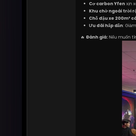
Cơ carbon Yfen
xịn x
Khu chờ ngoài trời 
Chỗ đậu xe 200m² c
Ưu đãi hấp dẫn
: Giảm
🔥
Đánh giá:
Nếu muốn tì