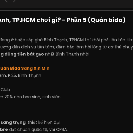
nh, TP.HCM chơi gì? - Phần 5 (Quán bida)
g ở hoặc sắp ghé Bình Thạnh, TPHCM thì khỏi phải lăn tăn tìm 
lượng đến dịch vụ tận tâm, đảm bảo làm hài lòng từ cơ thủ chu
g đồng tiền bát gạo
nhất Bình Thạnh nhé!
 Quán Bida Sang Xịn Mịn
iêm, P.25, Bình Thạnh
s Club
ảm 20% cho học sinh, sinh viên
, sang trọng
, thiết kế hiện đại.
ibre
đạt chuẩn quốc tế, vải CPBA.