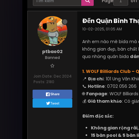
Page
of
1
Đến Quận Bình Thạ
10-02-2025, 01:05 AM
Anh em nào mê bida mà đan
không gian đẹp, bàn chất 
ptbao02
qua những quán bida
đán
Banned
1. WOLF Billiards Club –
Join Date:
Dec 2024
📍
Địa chỉ
: 101 Ung Văn Kh
Posts:
2180
📞
Hotline
: 0702 056 266
🌐
Fanpage
:
WOLF Billiard
Share
💰
Giá tham khảo
: Có gi
Tweet
Điểm đặc sắc:
Không gian rộng rãi
15 bàn pool & 5 bàn l