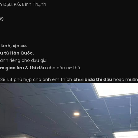
n Đậu, P.6, Bình Thạnh
39
tinh, xịn sò.
ẩu từ Hàn Quốc.
ành riêng cho đấu giải.
c giao lưu & thi đấu
cho các cơ thủ.
 39 rất phù hợp cho anh em thích
chơi bida thi đấu
hoặc muốn 