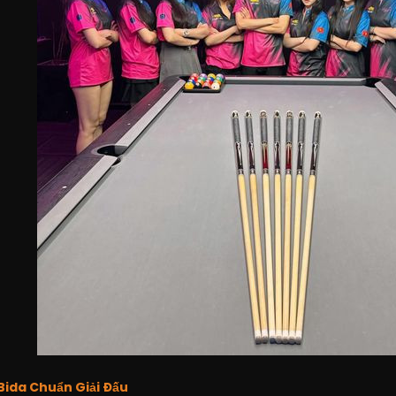
 Bida Chuẩn Giải Đấu