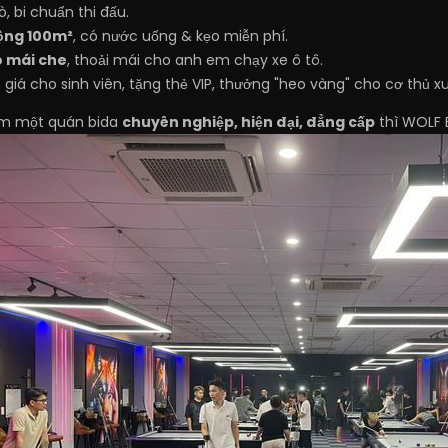
ò, bi chuẩn thi đấu.
rộng 100m²
, có nước uống & kẹo miễn phí.
ó mái che
, thoải mái cho anh em chạy xe ô tô.
 giá cho sinh viên, tặng thẻ VIP, thưởng "heo vàng" cho cơ thủ xu
m một quán bida
chuyên nghiệp, hiện đại, đẳng cấp
thì WOLF Bi