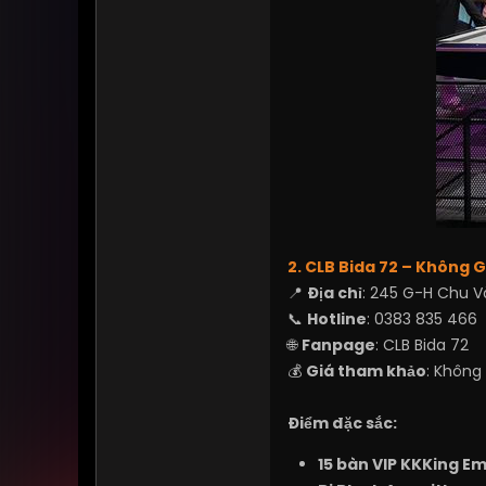
2. CLB Bida 72 – Không 
📍
Địa chỉ
: 245 G-H Chu Vă
📞
Hotline
: 0383 835 466
🌐
Fanpage
:
CLB Bida 72
💰
Giá tham khảo
: Không
Điểm đặc sắc:
15 bàn VIP KKKing E