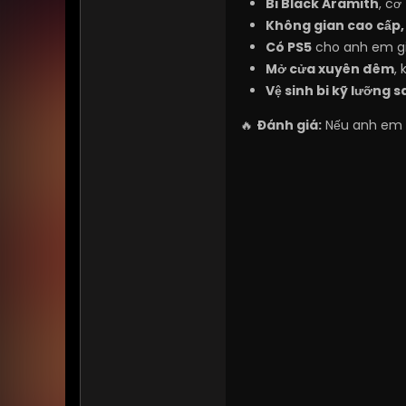
Bi Black Aramith
, cơ
Không gian cao cấp,
Có PS5
cho anh em giả
Mở cửa xuyên đêm
,
Vệ sinh bi kỹ lưỡng 
🔥
Đánh giá:
Nếu anh em t