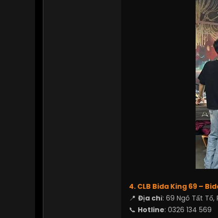
4. CLB Bida King 69 – Bi
📍
Địa chỉ
: 69 Ngô Tất Tố, 
📞
Hotline
: 0326 134 569