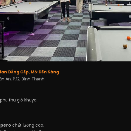
Gian Đẳng Cấp, Mở Đến Sáng
n An, P.12, Bình Thạnh
 phụ thu giờ khuya
mpero
chất lượng cao.