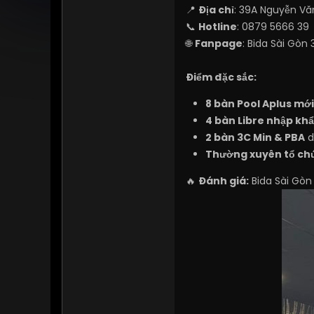
📍
Địa chỉ
: 39A Nguyễn Vă
📞
Hotline
: 0879 5666 39
🌐
Fanpage
:
Bida Sài Gòn 
Điểm đặc sắc:
8 bàn Pool Aplus mới 
4 bàn Libre nhập kh
2 bàn 3C Min & PBA
d
Thường xuyên tổ chứ
🔥
Đánh giá:
Bida Sài Gòn