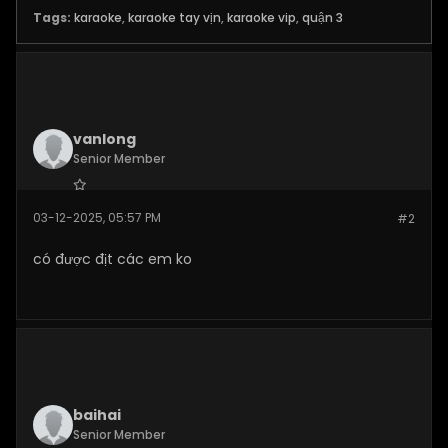
Tags:
karaoke
,
karaoke tay vịn
,
karaoke vip
,
quận 3
vanlong
Senior Member
Join Date:
Dec 2025
03-12-2025, 05:57 PM
#2
Posts:
269
có được địt các em ko
baihai
Senior Member