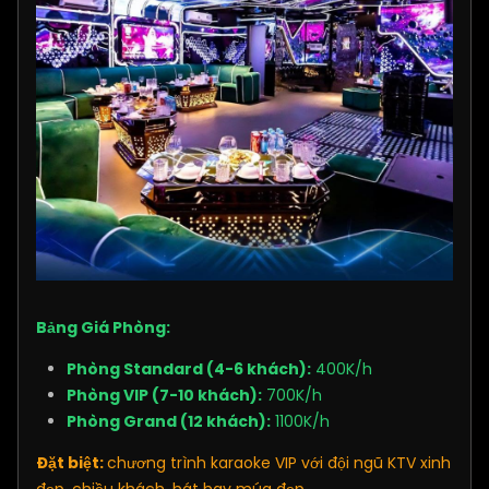
Bảng Giá Phòng:
Phòng Standard (4-6 khách):
400K/h
Phòng VIP (7-10 khách):
700K/h
Phòng Grand (12 khách):
1100K/h
Đặt biệt:
​chương trình karaoke VIP với đội ngũ KTV xinh