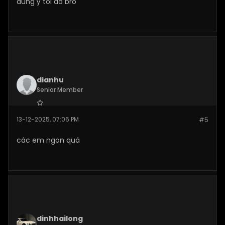
đúng ý tôi đó bro
dianhu
Senior Member
Join Date:
Dec 2025
13-12-2025, 07:06 PM
#5
Posts:
269
các em ngon quá
dinhhailong