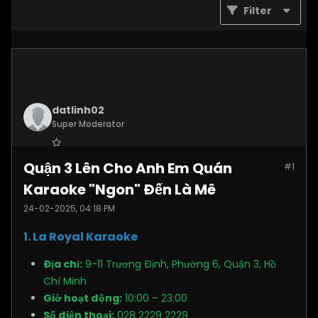
Filter
datlinh02
Super Moderator
Join Date:
Jan 2025
Quận 3 Lên Cho Anh Em Quán
#1
Posts:
7876
Karaoke "Ngon" Đến Là Mê
24-02-2025, 04:18 PM
1. La Royal Karaoke
Địa chỉ:
9-11 Trương Định, Phường 6, Quận 3, Hồ
Chí Minh
Giờ hoạt động:
10:00 – 23:00
Số điện thoại:
028 2229 2229