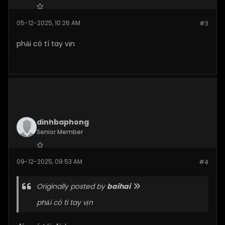
Join Date:
Dec 2025
05-12-2025, 10:26 AM
#3
Posts:
269
phải có tí tay vịn
dinhbaphong
Senior Member
Join Date:
Dec 2025
09-12-2025, 09:53 AM
#4
Posts:
276
Originally posted by
baihai
phải có tí tay vịn