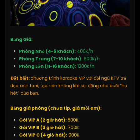
Bảng Giá:
Phòng Nhỏ (4-6 khách):
400K/h
Phòng Trung (7-10 khách):
800K/h
Phòng Lớn (11-16 khách):
1200K/h
Đặt biệt:
chương trình karaoke VIP với đội ngũ KTV trẻ
đẹp xinh tươi, tạo nên không khí sôi động cho buổi “hò
hét” của bạn.
Bảng giá phòng (chưa tip, giá mỗi em
):
Gói VIP A (2 giờ hát):
500K
Gói VIP B (3 giờ hát):
700K
Gói VIP C (4 giờ hát):
900K