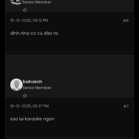
Senior Member
Join Date:
Dec 2025
15-12-2025, 08:12 PM
#6
Posts:
277
đỉnh nha có cả đào nx
bahaich
Senior Member
Join Date:
Dec 2025
16-12-2025, 06:37 PM
#7
Posts:
263
sao lại karaoke ngon