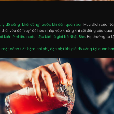
t ly đồ uống "khởi động" trước khi đến quán bar.
Mục đích của "tă
thái vừa đủ "say" để hòa nhập vào không khí sôi động của quán 
ổ biến ở nhiều nước, đặc biệt là giới trẻ Nhật Bản.
Họ thường tụ t
à một cách tiết kiệm chi phí, đặc biệt khi giá đồ uống tại quán b