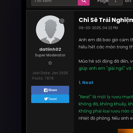
Page
of
1
Chi Sẽ Trải Nghiệm
09-03-2025, 04:22 PM
Anh em đã bao giờ cảm thấ
hiểu hết các món trong t
datlinh02
Super Moderator
Mùa hè sôi động đã đến, v
giúp anh em "giải ngố" và
Join Date:
Jan 2025
Posts:
7876
1. Neat
Share
"Neat" là một ly rượu mạ
Tweet
không đá, không khuấy, kh
Không phải loại rượu nào 
nhiệt độ phòng. Nếu anh 