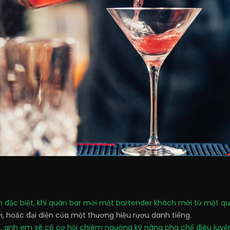
iện đặc biệt, khi quán bar mời một bartender khách mời từ một 
ới, hoặc đại diện của một thương hiệu rượu danh tiếng.
t", anh em sẽ có cơ hội chiêm ngưỡng kỹ năng pha chế điêu luy