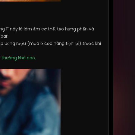
ng 1" này là làm ấm cơ thể, tạo hưng phấn và
bar.
ập uống rượu (mua ở cửa hàng tiện lợi) trước khi
ar thường khá cao.