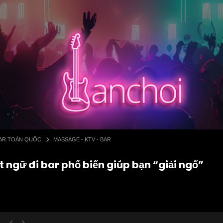
 BAR TOÀN QUỐC
MASSAGE - KTV - BAR
t ngữ đi bar phổ biến giúp bạn “giải ngố”