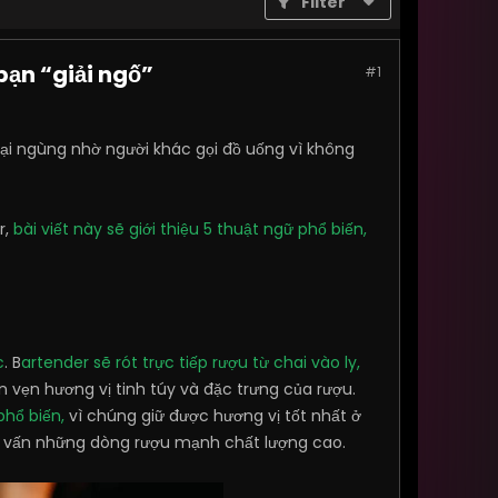
Filter
bạn “giải ngố”
#1
ại ngùng nhờ người khác gọi đồ uống vì không
r,
bài viết này sẽ giới thiệu 5 thuật ngữ phổ biến,
c
. B
artender sẽ rót trực tiếp rượu từ chai vào ly,
vẹn hương vị tinh túy và đặc trưng của rượu.
phổ biến,
vì chúng giữ được hương vị tốt nhất ở
tư vấn những dòng rượu mạnh chất lượng cao.