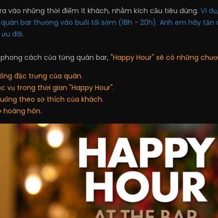
ra vào những thời điểm ít khách, nhằm kích cầu tiêu dùng.
Ví dụ
a quán bar thường vào buổi tối sớm (18h - 20h). Anh em hãy tận 
ưu đãi.
 phong cách của từng quán bar,
"Happy Hour" sẽ có những chươ
uống đặc trưng của quán.
c vụ trong thời gian "Happy Hour".
uống theo sở thích của khách.
ờ hoàng hôn.