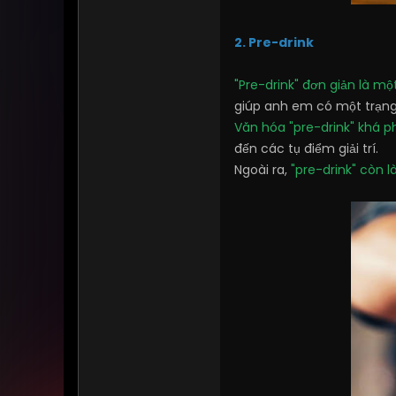
2. Pre-drink
"Pre-drink" đơn giản là mộ
giúp anh em có một trạng 
Văn hóa "pre-drink" khá ph
đến các tụ điểm giải trí.
Ngoài ra,
"pre-drink" còn l