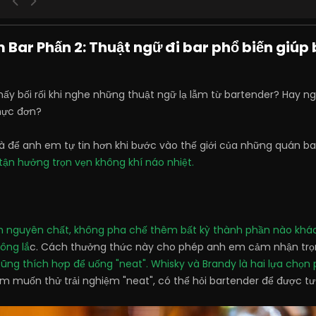
 Bar Phấn 2: Thuật ngữ đi bar phổ biến giúp 
y bối rối khi nghe những thuật ngữ lạ lẫm từ bartender? Hay ng
hực đơn?
à để anh em tự tin hơn khi bước vào thế giới của những quán ba
 tận hưởng trọn vẹn không khí náo nhiệt.
nh nguyên chất, không pha chế thêm bất kỳ thành phần nào khá
ông lắ
c. Cách thưởng thức này cho phép anh em cảm nhận trọn 
cũng thích hợp để uống "neat".
Whisky và Brandy là hai lựa chọn 
em muốn thử trải nghiệm "neat", có thể hỏi bartender để được 