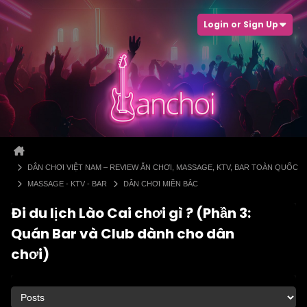
Login or Sign Up
DÂN CHƠI VIỆT NAM – REVIEW ĂN CHƠI, MASSAGE, KTV, BAR TOÀN QUỐC
MASSAGE - KTV - BAR
DÂN CHƠI MIỀN BẮC
Đi du lịch Lào Cai chơi gì ? (Phần 3:
Quán Bar và Club dành cho dân
chơi)