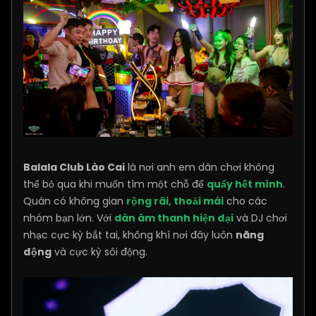
Balala Club Lào Cai
là nơi anh em dân chơi không
thể bỏ qua khi muốn tìm một chỗ để
quẩy hết mình
.
Quán có không gian
rộng rãi, thoải mái
cho các
nhóm bạn lớn. Với
dàn âm thanh hiện đại
và DJ chơi
nhạc cực kỳ bắt tai, không khí nơi đây luôn
năng
động
và cực kỳ sôi động.