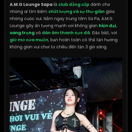
A.M.G Lounge Sapa
là
club đẳng cấp
dành cho
những ai tìm kiếm
chất lượng và sự thư giãn
giữa
những cuộc vui. Nằm ngay trung tâm Sa Pa, A.M.G
Lounge gây ấn tượng mạnh với không gian
hiện đại,
sang trọng
và
dàn âm thanh cực đã
. Đặc biệt, với
giờ mở cửa muộn
, bạn hoàn toàn có thể tận hưởng
không gian vui chơi từ chiều đến tận 3 giờ sáng.