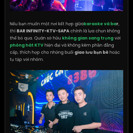
Nếu bạn muốn một nơi kết hợp giữa
karaoke và ba
r
,
thì
BAR INFINITY-KTV-SAPA
chính là lựa chọn không
thể bỏ qua. Quán sở hữu
không gian sang trọng
với
phòng hát KTV
hiện đại và không kém phần đẳng
cấp, thích hợp cho những buổi
giao lưu bạn bè
hoặc
tụ tập với nhóm.