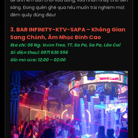
để anh em dân chơi vừa uống, vừa nhún nhảy cho đến
sáng. Đừng quên ghé qua nếu muốn trải nghiệm một
đêm quẩy đúng điệu!
3. BAR INFINITY-KTV-SAPA – Không Gian
Sang Chảnh, Âm Nhạc Đỉnh Cao
Địa chỉ: 06 Ng. Vườn Treo, TT. Sa Pa, Sa Pa, Lào Cai
Số điện thoại: 0971 636 556
Giờ mở cửa: 12:00 – 02:00