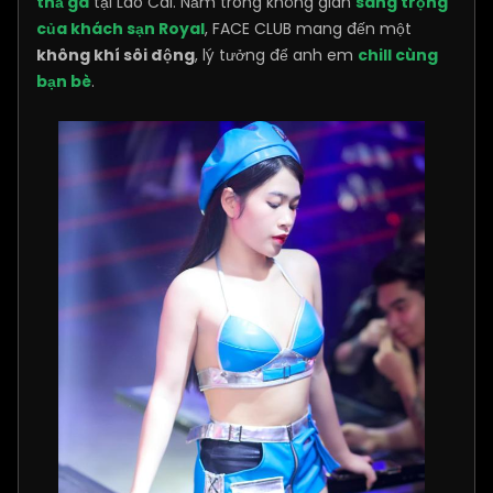
thả ga
tại Lào Cai. Nằm trong không gian
sang trọng
của khách sạn Royal
, FACE CLUB mang đến một
không khí sôi động
, lý tưởng để anh em
chill cùng
bạn bè
.