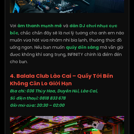
Với
âm thanh mạnh mẽ
và
dàn DJ chơi nhạc cực
bốc
, chắc chắn đây sẽ là nơi lý tưởng cho anh em nào
muốn vừa hát vừa nhâm nhi bia lạnh, thưởng thức đồ
uống ngon. Nếu bạn muốn
quẩy đến sáng
mà vẫn giữ
được không khí sang trọng, INFINITY chính là điểm đến
cho bạn.
4. Balala Club Lào Cai – Quẩy Tới Bến
Không Cần Lo Giới Hạn
Địa chỉ: 036 Thủy Hoa, Duyên Hải, Lào Cai,
Số điện thoại: 0818 833 678
Giờ mở cửa: 20:30 – 02:00