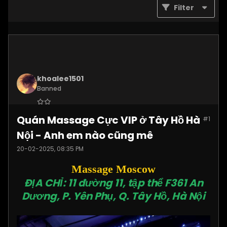
Filter
khoalee1501
Banned
Join Date:
Dec 2024
Quán Massage Cực VIP ở Tây Hồ Hà
#1
Posts:
5577
Nội - Anh em nào cũng mê
20-02-2025, 08:35 PM
Massage Moscow
ĐỊA CHỈ: 11 đường 11, tập thể F361 An
Dương, P. Yên Phụ, Q. Tây Hồ, Hà Nội