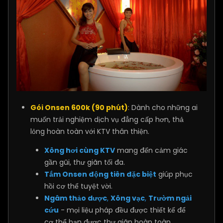
Gói Onsen 600k (90 phút)
: Dành cho những ai
muốn trải nghiệm dịch vụ đẳng cấp hơn, thả
lỏng hoàn toàn với KTV thân thiện.
Xông hơi cùng KTV
mang đến cảm giác
gần gũi, thư giãn tối đa.
Tắm Onsen động tiên đặc biệt
giúp phục
hồi cơ thể tuyệt vời.
Ngâm thảo dược
,
Xông vạc
,
Trườm ngải
cứu
- mọi liệu pháp đều được thiết kế để
cơ thể bạn được thư giãn hoàn toàn.