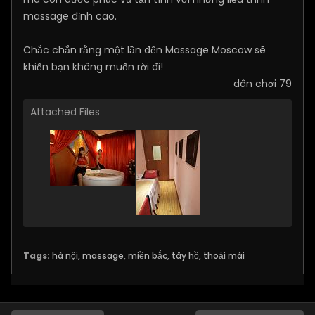
massage đỉnh cao.
Chắc chắn rằng một lần đến Massage Moscow sẽ
khiến bạn không muốn rời đi!
dân chơi 79
Attached Files
Tags:
hà nội
,
massage
,
miền bắc
,
tây hồ
,
thoải mái