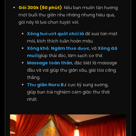
Gói 300k (60 phút)
: Nếu bạn muốn tận hưởng
một buổi thư giãn nhẹ nhàng nhưng hiệu quả,
gói này là lựa chọn tuyệt vời.
Xông hơi ướt quất chổi lá
để xua tan mệt
mỏi, kích thích tuần hoàn máu.
Xông khô
,
Ngâm thảo dược
, và
Xông đá
muối
giúp thải độc, làm sạch cơ thể.
Massage toàn thân
, đặc biệt là massage
đầu và vai giúp thư giãn sâu, giải tỏa căng
thẳng.
Thư giãn Nuru BJ
cực kỳ sung sướng,
giúp bạn trải nghiệm cảm giác thư thái
nhất.