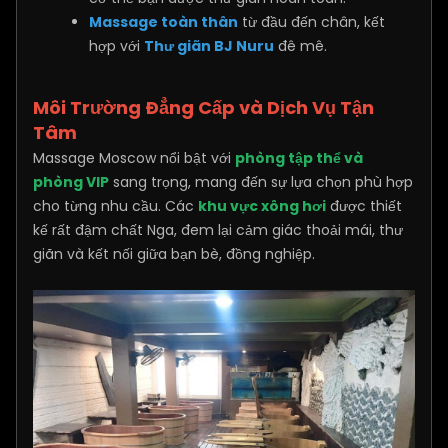
Massage toàn thân
từ đầu đến chân, kết
hợp với
Thư giãn BJ Nuru
đê mê.
Môi Trường Đẳng Cấp và Dịch Vụ Tận
Tâm
Massage Moscow nổi bật với
phòng tập thể và
phòng VIP
sang trọng, mang đến sự lựa chọn phù hợp
cho từng nhu cầu. Các
khu vực xông hơi
được thiết
kế rất đậm chất Nga, đem lại cảm giác thoải mái, thư
giãn và kết nối giữa bạn bè, đồng nghiệp.