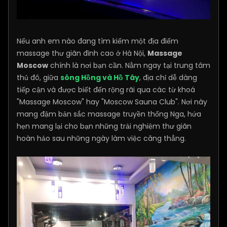
Nếu anh em nào đang tìm kiếm một địa điểm
massage thư giãn đỉnh cao ở Hà Nội,
Massage
Moscow
chính là nơi bạn cần. Nằm ngay tại trung tâm
thủ đô, giữa
sông Hồng và Hồ Tây
, địa chỉ dễ dàng
tiếp cận và được biết đến rộng rãi qua các từ khoá
"Massage Moscow" hay "Moscow Sauna Club". Nơi này
mang đậm bản sắc massage truyền thống Nga, hứa
hẹn mang lại cho bạn những trải nghiệm thư giãn
hoàn hảo sau những ngày làm việc căng thẳng.