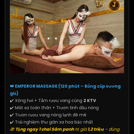
👑 EMPEROR MASSAGE (120 phút – Đẳng cấp vương
giả)
✔️ Xông hơi + Tắm rượu vang cùng
2 KTV
✔️ Mát xa toàn thân + Trườn tinh dầu nóng
✔️ Trườn rượu vang nóng lạnh đê mê
✔️ Trải nghiệm thư giãn xa hoa bậc nhất
🎁
Tặng ngay 1 chai Sâm panh
trị giá
1,2 triệu
– đúng