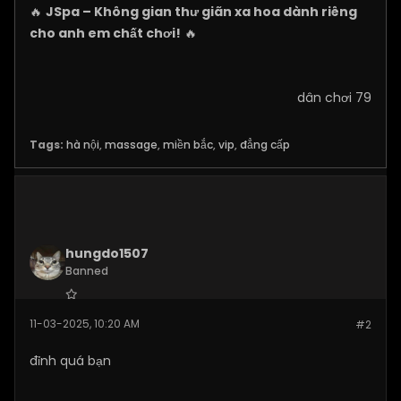
🔥
JSpa – Không gian thư giãn xa hoa dành riêng
cho anh em chất chơi!
🔥
dân chơi 79
Tags:
hà nội
,
massage
,
miền bắc
,
vip
,
đẳng cấp
hungdo1507
Banned
Join Date:
Jan 2025
11-03-2025, 10:20 AM
#2
Posts:
3873
đỉnh quá bạn