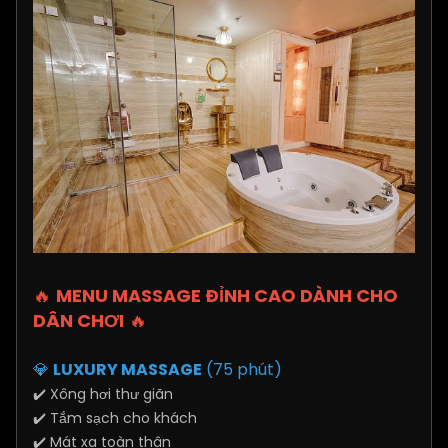
🔥
MENU MASSAGE ĐỈNH CAO DÀNH CHO
DÂN CHƠI
🔥
💎
LUXURY MASSAGE
(75 phút)
✔️ Xông hơi thư giãn
✔️ Tắm sạch cho khách
✔️ Mát xa toàn thân