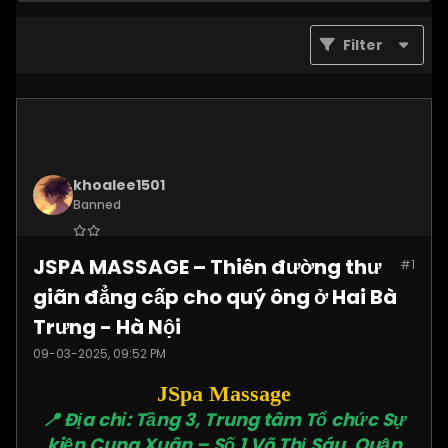
Filter
khoalee1501
Banned
Join Date:
Dec 2024
JSPA MASSAGE – Thiên đường thư
#1
Posts:
5577
giãn đẳng cấp cho quý ông ở Hai Bà
Trưng - Hà Nội
09-03-2025, 09:52 PM
JSpa Massage
📍 Địa chỉ: Tầng 3, Trung tâm Tổ chức Sự
kiện Cung Xuân – Số 1 Võ Thị Sáu, Quận