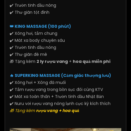
✔️ Trườn tinh dầu nóng
✔️ Thư giãn tột đỉnh
👑 KING MASSAGE (100 phút)
✔️ Xông hơi, tắm chung
✔️ Mát xa body chuyên sâu
✔️ Trườn tinh dầu nóng
✔️ Thư giãn đê mê
🎁 Tặng kèm
2 ly rượu vang
+
hoa quả miễn phí
🔥 SUPERKING MASSAGE (Cảm giác thượng lưu)
✔️ Xông hơi + Xông đá muối
✔️ Tắm rượu vang trong bồn sục đôi cùng KTV
✔️ Mát xa toàn thân + Trườn tinh dầu Nhật Bản
✔️ Nuru với rượu vang nóng lạnh cực kỳ kích thích
🎁 Tặng kèm
rượu vang + hoa quả