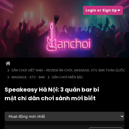
Login or Sign Up
DÂN CHƠI VIỆT NAM – REVIEW ĂN CHƠI, MASSAGE, KTV, BAR TOÀN QUỐC
MASSAGE - KTV - BAR
DÂN CHƠI MIỀN BẮC
Speakeasy Hà Nội: 3 quán bar bí
mật chỉ dân chơi sành mới biết