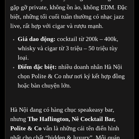
gặp gỡ private, không ồn ào, không EDM. Đặc
biệt, những tối cuối tuần thường có nhạc jazz
live, rất hợp với cigar và rượu mạnh.
Giá dao động:
cocktail từ 200k – 400k,
whisky và cigar từ 3 triệu – 50 triệu tùy
loại.
Điểm đặc biệt:
nhiều doanh nhân Hà Nội
chọn Polite & Co như nơi ký kết hợp đồng
hoặc bàn chuyện lớn.
Hà Nội đang có hàng chục speakeasy bar,
nhưng
The Haflington, Nê Cocktail Bar,
Polite & Co
vẫn là những cái tên điển hình
nhất cho chất “hidden & luxury”. Mỗi quán