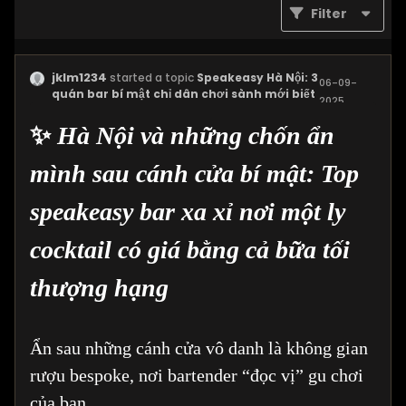
Filter
jklm1234
started a topic
Speakeasy Hà Nội: 3
06-09-
quán bar bí mật chỉ dân chơi sành mới biết
2025,
03:23 PM
✨
Hà Nội và những chốn ẩn
mình sau cánh cửa bí mật: Top
speakeasy bar xa xỉ nơi một ly
cocktail có giá bằng cả bữa tối
thượng hạng
Ẩn sau những cánh cửa vô danh là không gian
rượu bespoke, nơi bartender “đọc vị” gu chơi
của bạn.