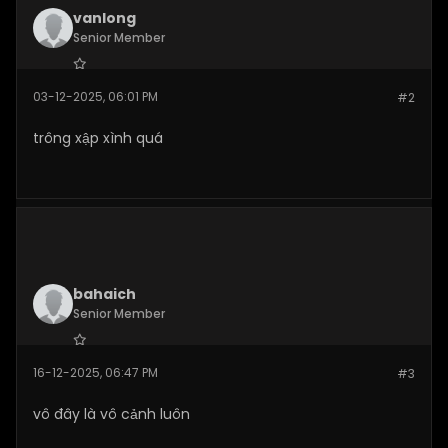
vanlong
Senior Member
Join Date:
Dec 2025
03-12-2025, 06:01 PM
#2
Posts:
269
trông xập xình quá
bahaich
Senior Member
Join Date:
Dec 2025
16-12-2025, 06:47 PM
#3
Posts:
263
vô đây là vô cảnh luôn