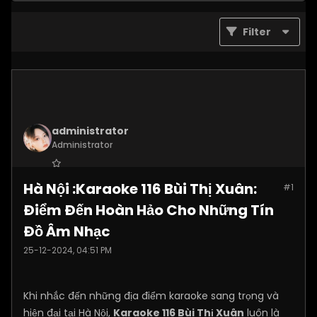
Filter
administrator
Administrator
Join Date:
Nov 2024
Hà Nội :Karaoke 116 Bùi Thị Xuân:
#1
Posts:
520
Điểm Đến Hoàn Hảo Cho Những Tín
Đồ Âm Nhạc
25-12-2024, 04:51 PM
Khi nhắc đến những địa điểm karaoke sang trọng và
hiện đại tại Hà Nội,
Karaoke 116 Bùi Thị Xuân
luôn là