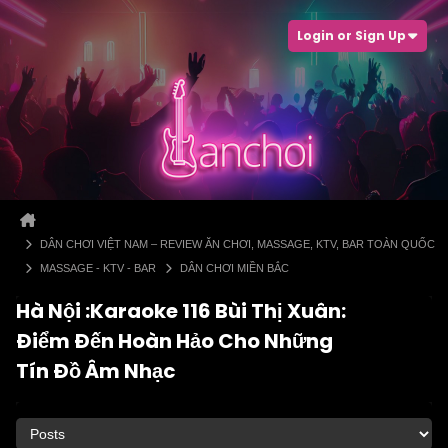
Login or Sign Up
DÂN CHƠI VIỆT NAM – REVIEW ĂN CHƠI, MASSAGE, KTV, BAR TOÀN QUỐC
MASSAGE - KTV - BAR
DÂN CHƠI MIỀN BẮC
Hà Nội :Karaoke 116 Bùi Thị Xuân:
Điểm Đến Hoàn Hảo Cho Những
Tín Đồ Âm Nhạc