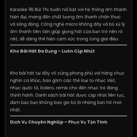
Karaoke 116 Bùi Thị Xuân nổi bật với hệ thống âm thanh
hiện đại, mang đến chất lượng âm thanh chân thực
và sống động. Công nghệ micro không dây và bộ xử lý
âm thanh tiên tiến giúp giọng hát của bạn trở nên rõ
nét, dễ dàng thể hiện cảm xúc trong từng giai điệu.
Kho Bài Hát Đa Dạng – Luôn Cập Nhật
Kho bài hát tại đây vô cùng phong phú với hàng chục
nghìn ca khúc, bao gồm các thể loại từ nhạc Việt,
nhạc quốc tế, bolero, remix cho đến nhạc trẻ đang
thịnh hành. Danh sách bài hát được cập nhật liên tục,
đảm bảo bạn không bao giờ bỏ lỡ những bản hit mới
nhất.
Dịch Vụ Chuyên Nghiệp – Phục Vụ Tận Tình