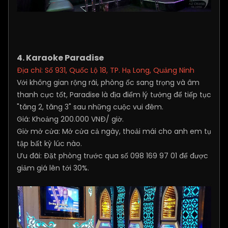
4. Karaoke Paradise
Địa chỉ: Số 931, Quốc Lộ 18, TP. Hạ Long, Quảng Ninh
Với không gian rộng rãi, phòng ốc sang trọng và âm
thanh cực tốt, Paradise là địa điểm lý tưởng để tiếp tục
"tăng 2, tăng 3" sau những cuộc vui đêm.
Giá: Khoảng 200.000 VNĐ/ giờ.
Giờ mở cửa: Mở cửa cả ngày, thoải mái cho anh em tụ
tập bất kỳ lúc nào.
Ưu đãi: Đặt phòng trước qua số 098 169 97 01 để được
giảm giá lên tới 30%.