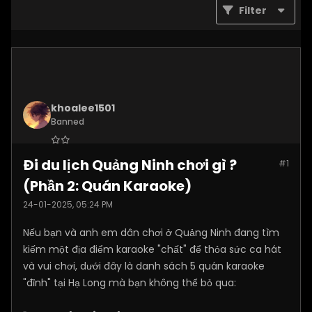
Filter
khoalee1501
Banned
Join Date:
Dec 2024
Đi du lịch Quảng Ninh chơi gì ?
#1
Posts:
5577
(Phần 2: Quán Karaoke)
24-01-2025, 05:24 PM
Nếu bạn và anh em dân chơi ở Quảng Ninh đang tìm
kiếm một địa điểm karaoke "chất" để thỏa sức ca hát
và vui chơi, dưới đây là danh sách 5 quán karaoke
"đỉnh" tại Hạ Long mà bạn không thể bỏ qua: