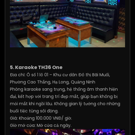
5. Karaoke TH36 One
Địa chỉ: Ô số 1 lô 01 – Khu cư dân Đô thị Bãi Muối,
Phường Cao Thắng, Hạ Long, Quảng Ninh
Phòng karaoke sang trọng, hệ thống âm thanh hiện
đại, kết hợp với trang trí đẹp mắt, giúp bạn không bị
mỏi mắt khi ngồi lâu. Không gian lý tưởng cho những
buổi tiệc tùng sôi động.
Giá: Khoảng 100.000 VNĐ/ giờ.
Giờ mở cửa: Mở cửa cả ngày.