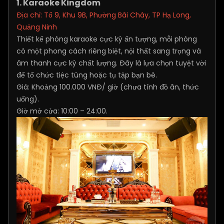
1. Karaoke Kingdom
Địa chỉ: Tổ 9, Khu 9B, Phường Bãi Cháy, TP Hạ Long,
Quảng Ninh
Thiết kế phòng karaoke cực kỳ ấn tượng, mỗi phòng
có một phong cách riêng biệt, nội thất sang trọng và
âm thanh cực kỳ chất lượng. Đây là lựa chọn tuyệt vời
để tổ chức tiệc tùng hoặc tụ tập bạn bè.
Giá: Khoảng 100.000 VNĐ/ giờ (chưa tính đồ ăn, thức
uống).
Giờ mở cửa: 10:00 – 24:00.