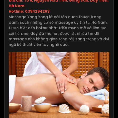
Địa chỉ: Tổ 6, Nguyễn Hữu Tiến, Đồng Văn, Duy Tiên,
Hà Nam.
Hotline: 0394294263
Massage Yong Yong là cái tên quen thuộc trong
danh sách những cơ sở massage uy tín tại Hà Nam.
Được biết đến bởi sự phát triển mạnh mẽ và liên tục
cải tiến, nơi đây đã thu hút được rất nhiều tín đồ
massage nhờ không gian rộng rãi, sang trọng và đội
ngũ kỹ thuật viên tay nghề cao.