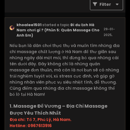
Filter
khoalee1501
started a topic
Đi du lịch Hà
29-01-
Nam chơi gì ? (Phần 5: Quán Massage Cho
2025,
Anh Em)
05:16 PM
Nếu bạn là dân chơi thực thụ và muốn tìm những địa
chỉ massage chất lượng ở Hà Nam để thư giãn sau
những ngày dài mệt mỏi, thì đừng bỏ qua những cái
tên dưới đây. Đây không chỉ là những quán
massage đơn thuần, mà còn là nơi bạn sẽ có những
trải nghiệm tuyệt vời, xả stress cực đỉnh, và gặp gỡ
những nhân viên phục vụ siêu nhiệt tình, dễ thương.
Cùng điểm qua những địa chỉ massage không thể
bỏ lỡ tại Hà Nam!
1. Massage Đế Vương – Địa Chỉ Massage
Được Yêu Thích Nhất
Địa chỉ: Tổ 7, Phủ Lý, Hà Nam.
Hotline: 0967613916