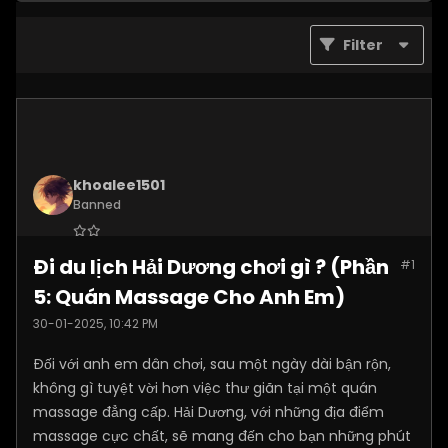
Filter
khoalee1501
Banned
Join Date:
Dec 2024
Đi du lịch Hải Dương chơi gì ? (Phần
#1
Posts:
5577
5: Quán Massage Cho Anh Em)
30-01-2025, 10:42 PM
Đối với anh em dân chơi, sau một ngày dài bận rộn,
không gì tuyệt vời hơn việc thư giãn tại một quán
massage đẳng cấp. Hải Dương, với những địa điểm
massage cực chất, sẽ mang đến cho bạn những phút