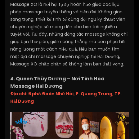
Massage XO là nơi hội tụ sự hoàn hảo giữa các liệu
pháp massage truyền thống và hiện đại. Không gian
sang trọng, thiết kế tinh tế cùng đội ngũ kỹ thuật viên
chuyên nghiệp sẽ mang đến cho bạn trải nghiệm
tuyệt vời. Tại đây, những động tác massage không chỉ
giúp bạn thư giãn, giảm căng thẳng mà còn phục hồi
năng lượng một cách hiệu quả. Nếu bạn muốn tìm
một địa chỉ massage chuyên nghiệp tại Hải Dương,
Massage XO chắc chắn sẽ không làm bạn thất vọng.
4. Queen Thùy Dương – Nơi Tinh Hoa
Massage Hải Dương
Địa chỉ: 6 phố Đoàn Nhữ Hài, P. Quang Trung, TP.
Hải Dương