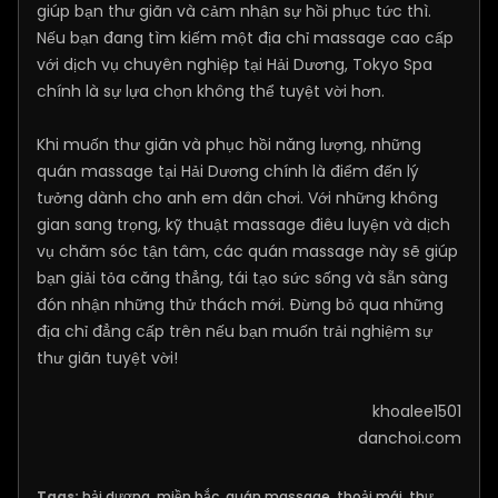
giúp bạn thư giãn và cảm nhận sự hồi phục tức thì.
Nếu bạn đang tìm kiếm một địa chỉ massage cao cấp
với dịch vụ chuyên nghiệp tại Hải Dương, Tokyo Spa
chính là sự lựa chọn không thể tuyệt vời hơn.
Khi muốn thư giãn và phục hồi năng lượng, những
quán massage tại Hải Dương chính là điểm đến lý
tưởng dành cho anh em dân chơi. Với những không
gian sang trọng, kỹ thuật massage điêu luyện và dịch
vụ chăm sóc tận tâm, các quán massage này sẽ giúp
bạn giải tỏa căng thẳng, tái tạo sức sống và sẵn sàng
đón nhận những thử thách mới. Đừng bỏ qua những
địa chỉ đẳng cấp trên nếu bạn muốn trải nghiệm sự
thư giãn tuyệt vời!
khoalee1501
danchoi.com
Tags:
hải dương
,
miền bắc
,
quán massage
,
thoải mái
,
thư