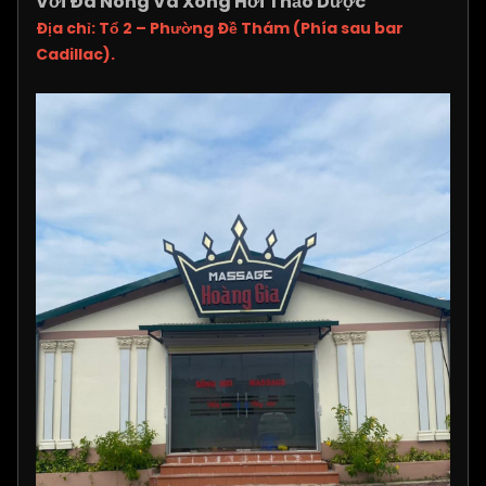
Với Đá Nóng Và Xông Hơi Thảo Dược
Địa chỉ: Tổ 2 – Phường Đề Thám (Phía sau bar
Cadillac).