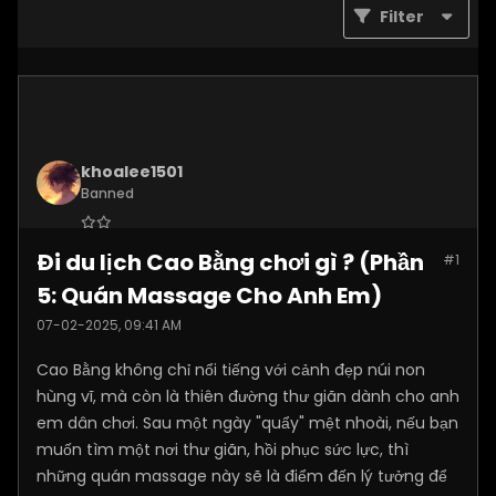
Filter
khoalee1501
Banned
Join Date:
Dec 2024
Đi du lịch Cao Bằng chơi gì ? (Phần
#1
Posts:
5577
5: Quán Massage Cho Anh Em)
07-02-2025, 09:41 AM
Cao Bằng không chỉ nổi tiếng với cảnh đẹp núi non
hùng vĩ, mà còn là thiên đường thư giãn dành cho anh
em dân chơi. Sau một ngày "quẩy" mệt nhoài, nếu bạn
muốn tìm một nơi thư giãn, hồi phục sức lực, thì
những quán massage này sẽ là điểm đến lý tưởng để