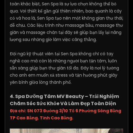
toàn khác biệt, Sen Spa là sự lựa chọn không thể bỏ
qua. Với thiết kế gần gũi thiên nhiên, bao quanh là cây
cỏ và hoa lá, Sen Spa tạo nên một không gian thư thái,
dễ chịu. Các liệu trình như massage bầu, massage thư
giãn và massage chân tại đây sẽ giúp bạn lấy lại năng
lượng sau những giờ làm việc căng thẳng.
Đội ngũ kỹ thuật viên tại Sen Spa không chỉ có tay
nghề cao mà còn là những người bạn tận tâm, luôn
sẵn sàng giúp bạn thư giãn tối đa. Đây là nơi lý tưởng
cho anh em muốn xả stress và tận hưởng phút giây
yên bình giữa lòng thành phố.
4. Spa Dưỡng Tâm MV Beauty – Trải Nghiệm
Chăm Sóc Sức Khỏe Và Làm Đẹp Toàn Diện
Địa chỉ: SN 073 Đường 3/10 Tổ 6 Phường Sông Bằng
TP Cao Bằng. Tỉnh Cao Bằng.