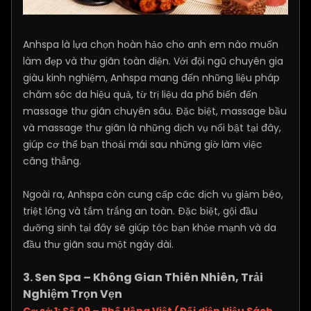
Anhspa là lựa chọn hoàn hảo cho anh em nào muốn
làm đẹp và thư giãn toàn diện. Với đội ngũ chuyên gia
giàu kinh nghiệm, Anhspa mang đến những liệu pháp
chăm sóc da hiệu quả, từ trị liệu da phổ biến đến
massage thư giãn chuyên sâu. Đặc biệt, massage bầu
và massage thư giãn là những dịch vụ nổi bật tại đây,
giúp cơ thể bạn thoải mái sau những giờ làm việc
căng thẳng.
Ngoài ra, Anhspa còn cung cấp các dịch vụ giảm béo,
triệt lông và tắm trắng an toàn. Đặc biệt, gội đầu
dưỡng sinh tại đây sẽ giúp tóc bạn khỏe mạnh và da
đầu thư giãn sau một ngày dài.
3. Sen Spa – Không Gian Thiên Nhiên, Trải
Nghiệm Trọn Vẹn
Cơ sở 1: Số 09 – Phố Hồng Việt (Đối diện Hiệu Sách