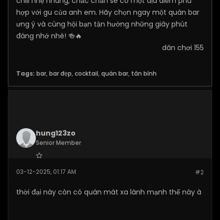
chill nhẹ nhàng, chắc chắn sẽ có một địa điểm phù
hợp với gu của anh em. Hãy chọn ngay một quán bar
ưng ý và cùng hội bạn tận hưởng những giây phút
đáng nhớ nhé! 🍻🔥
dân chơi 155
Tags:
bar
,
bar đẹp
,
cocktail
,
quán bar
,
tân bình
hung123zo
Senior Member
Join Date:
Nov 2025
03-12-2025, 01:17 AM
#2
Posts:
149
thời đại này còn có quán mát xa lành mạnh thế này à