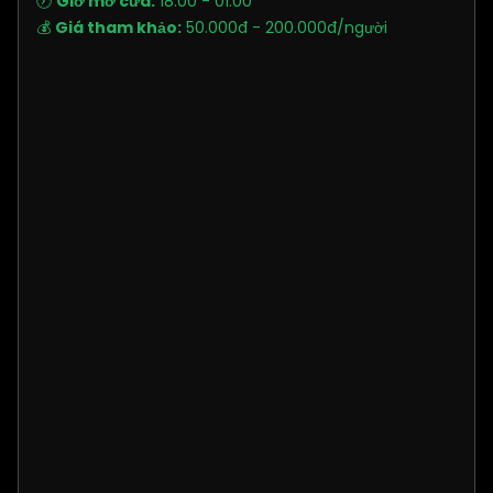
🕖
Giờ mở cửa:
18:00 - 01:00
💰
Giá tham khảo:
50.000đ - 200.000đ/người