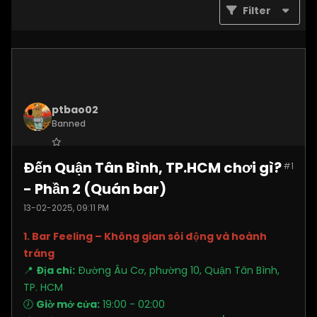
Filter
ptbao02
Banned
Join Date:
Dec 2024
Đến Quận Tân Bình, TP.HCM chơi gì?
#1
Posts:
2180
- Phần 2 (Quán bar)
13-02-2025, 09:11 PM
1. Bar Feeling – Không gian sôi động và hoành
tráng
📍
Địa chỉ:
Đường Âu Cơ, phường 10, Quận Tân Bình,
TP. HCM
🕖
Giờ mở cửa:
19:00 - 02:00