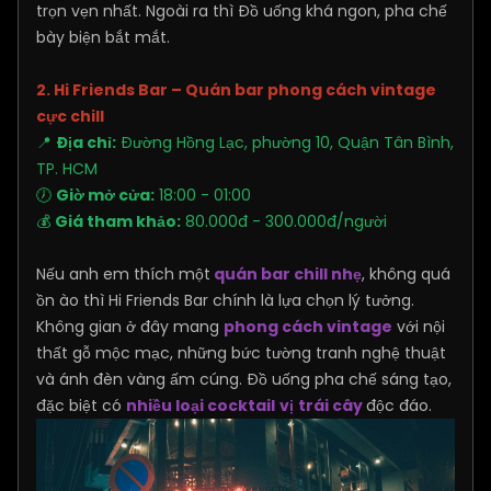
trọn vẹn nhất. Ngoài ra thì Đồ uống khá ngon, pha chế
bày biện bắt mắt.
2. Hi Friends Bar – Quán bar phong cách vintage
cực chill
📍
Địa chỉ:
Đường Hồng Lạc, phường 10, Quận Tân Bình,
TP. HCM
🕖
Giờ mở cửa:
18:00 - 01:00
💰
Giá tham khảo:
80.000đ - 300.000đ/người
Nếu anh em thích một
quán bar chill nhẹ
, không quá
ồn ào thì Hi Friends Bar chính là lựa chọn lý tưởng.
Không gian ở đây mang
phong cách vintage
với nội
thất gỗ mộc mạc, những bức tường tranh nghệ thuật
và ánh đèn vàng ấm cúng. Đồ uống pha chế sáng tạo,
đặc biệt có
nhiều loại cocktail
vị
trái cây
độc đáo.