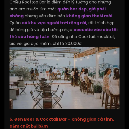
Chiều Rooftop Bar là điểm đến lý tưởng cho những
anh em muốn tìm một
quán bar đẹp, giá phải
chăng
nhưng vẫn đảm bảo
không gian thoải mái.
Quán
có khu vực ngoài trời rộng rãi,
rất thích hợp
để hóng gió và tận hưởng nhạc
acoustic vào các tối
thứ sáu hàng tuần
. Đồ uống như Cocktail, mocktail,
bia với giá cực mềm, chỉ từ 30.000đ
5. Đen Beer & Cocktail Bar – Không gian cá tính,
đậm chất bụi bặm