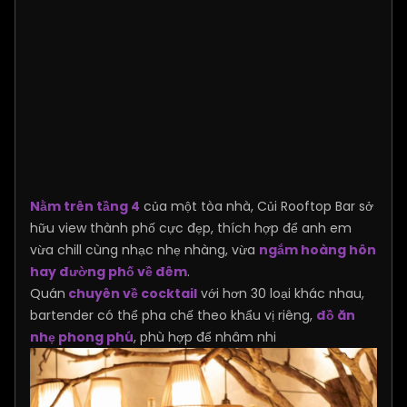
Nằm trên tầng 4
của một tòa nhà, Củi Rooftop Bar sở
hữu view thành phố cực đẹp, thích hợp để anh em
vừa chill cùng nhạc nhẹ nhàng, vừa
ngắm hoàng hôn
hay đường phố về đêm
.
Quán
chuyên về cocktail
với hơn 30 loại khác nhau,
bartender có thể pha chế theo khẩu vị riêng,
đồ ăn
nhẹ phong phú
, phù hợp để nhâm nhi