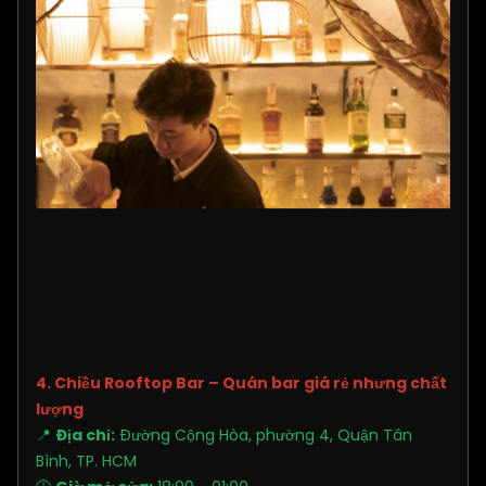
4. Chiều Rooftop Bar – Quán bar giá rẻ nhưng chất
lượng
📍
Địa chỉ:
Đường Cộng Hòa, phường 4, Quận Tân
Bình, TP. HCM