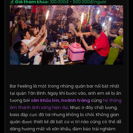
💰
Giá tham khảo:
100.000đ - 500.000đ/người
Bar Feeling là một trong những quán bar nổi bật nhất
tại quận Tân Bình. Ngay khi bước vào, anh em sẽ bị ấn
tượng bởi
sân khấu lớn, hoành tráng
cùng
hệ thống
âm thanh ánh sáng hiện đại
. Nhạc ở đây chất lượng,
bass đập cực đã tai nhưng không bị chói. Không gian
quán được thiết kế để bất cứ vị trí nào cũng có thể dễ
dàng hướng mắt về sân khấu, đảm bảo trải nghiệm