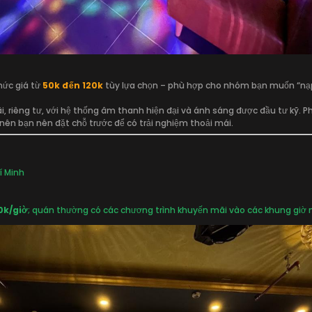
mức giá từ
50k đến 120k
tùy lựa chọn – phù hợp cho nhóm bạn muốn “nạp
, riêng tư, với hệ thống âm thanh hiện đại và ánh sáng được đầu tư kỹ. P
ên bạn nên đặt chỗ trước để có trải nghiệm thoải mái.
í Minh
0k/giờ
; quán thường có các chương trình khuyến mãi vào các khung giờ n