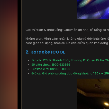
Giá thức ăn & thức uống: Các món ăn nhẹ, đồ uống có 
Không gian: Mình cảm nhận không gian ở đây khá rộng rãi
cảm giác sôi động, mặc dù lúc cao điểm quán khá đông n
2. Karaoke ICOOL
Địa chỉ: 120 Đ. Thành Thái, Phường 12, Quận 10, Hồ Ch
Số điện thoại: 1900 633936
Giờ mở cửa: 09:00 – 03:00
Giá cả: Giá phòng cũng dao động khoảng
150k – 25