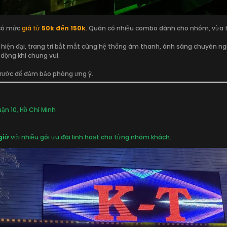
 có mức
giá từ
50k đến 150k
.
Quán có nhiều combo dành cho nhóm, vừa ti
hiện đại, trang trí bắt mắt cùng hệ thống âm thanh, ánh sáng chuyên ngh
động khi chung vui.
trước để đảm bảo phòng ưng ý.
ận 10, Hồ Chí Minh
giờ
với nhiều gói ưu đãi linh hoạt cho từng nhóm khách.