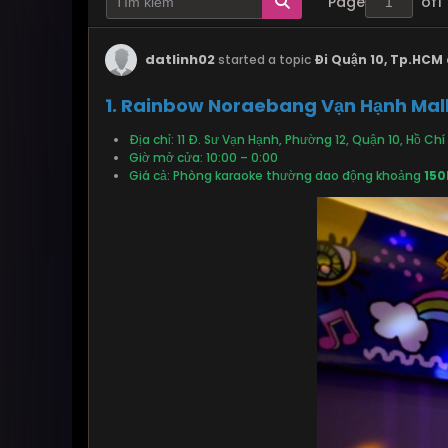
Page
of
1
datlinh02
started a topic
Đi Quận 10, Tp.HCM 
1. Rainbow Noraebang Vạn Hạnh Mal
Địa chỉ: 11 Đ. Sư Vạn Hạnh, Phường 12, Quận 10, Hồ Chí
Giờ mở cửa: 10:00 – 0:00
Giá cả: Phòng karaoke thường dao động khoảng
150