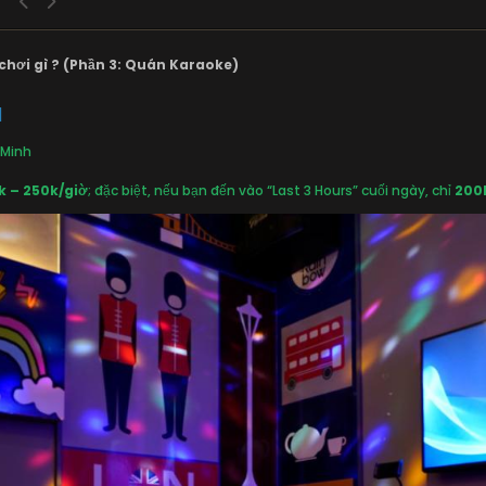
chơi gì ? (Phần 3: Quán Karaoke)
l
 Minh
k – 250k/giờ
; đặc biệt, nếu bạn đến vào “Last 3 Hours” cuối ngày, chỉ
200