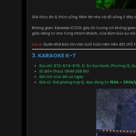
Giá thức ăn & thức uống: Món ăn nhẹ và đồ uống ở đây
Không gian: Karaoke ICOOL gây ấn tượng với không gian 
giác riêng tư cho từng nhóm khách, vừa đảm bảo sự sôi 
Lưu ý:
Quán khá bận rộn vào cuối tuần nên nên đặt chỗ 
3. KARAOKE K-T
Địa chỉ: 672-674-676, Đ. Sư Vạn Hạnh, Phường 12, Qu
Số điện thoại: 0948 258 651
Giờ mở cửa: Mở cả ngày
Giá cả: Giá phòng hợp lý, dao động từ
150k – 250k/