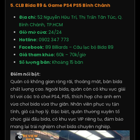
5. CLB Bida 89 & Game PS4 PS5 Bình Chánh
Địa chỉ:
52 Nguyễn Hữu Trí, Thị Trấn Tân Túc, Q.
Bình Chánh, TP.HCM
Giờ mở cửa:
24/24
Hotline:
0902 347 773
Facebook:
89 Billiards – Câu lạc bộ Bida 89
Giá tham khảo:
60k – 70k/giờ
Số lượng bàn:
Khoảng 15 bàn
Điểm nổi bật:
Quán có không gian rộng rãi, thoáng mát, bàn bida
chất lượng cao. Ngoài bida, quán còn có khu vực giải
trí với các trò chơi PS4, PS5, thích hợp cho anh em
vừa chơi bida vừa thư giãn. Nhân viên phục vụ tận
tình, giá cả hợp lý. Đặc biệt, quán thường xuyên tổ
chức giải đấu bida, có khu vực VIP riêng tư, đảm bảo
mang lại trải nghiệm chơi bida chuyên nghiệp.