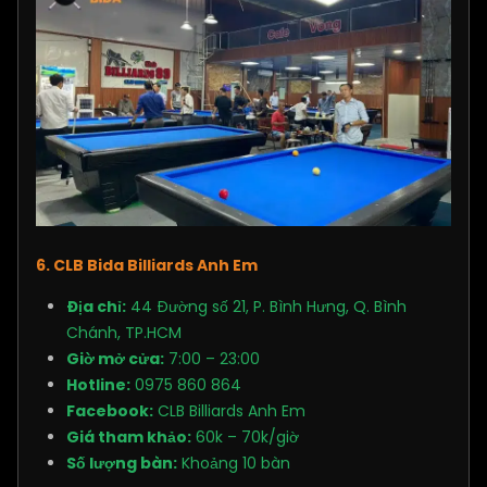
6. CLB Bida Billiards Anh Em
Địa chỉ:
44 Đường số 21, P. Bình Hưng, Q. Bình
Chánh, TP.HCM
Giờ mở cửa:
7:00 – 23:00
Hotline:
0975 860 864
Facebook:
CLB Billiards Anh Em
Giá tham khảo:
60k – 70k/giờ
Số lượng bàn:
Khoảng 10 bàn