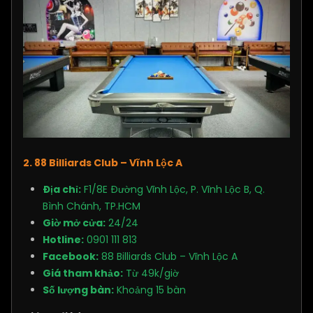
2. 88 Billiards Club – Vĩnh Lộc A
Địa chỉ:
F1/8E Đường Vĩnh Lộc, P. Vĩnh Lộc B, Q.
Bình Chánh, TP.HCM
Giờ mở cửa:
24/24
Hotline:
0901 111 813
Facebook:
88 Billiards Club – Vĩnh Lộc A
Giá tham khảo:
Từ 49k/giờ
Số lượng bàn:
Khoảng 15 bàn