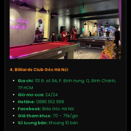
4. Billiards Club Góc Hà Nội
Địa chỉ:
113 Đ. số 9A, P. Bình Hưng, Q. Bình Chánh,
TP.HCM
Giờ mở cửa:
24/24
Hotline:
0886 552 999
Facebook:
Bida Góc Hà Nội
Giá tham khảo:
70 – 75k/giờ
Số lượng bàn:
Khoảng 10 bàn