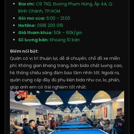
Địa chỉ:
C9 7N2, Đường Phạm Hùng, Ấp 4A, Q.
Bình Chánh, TP.HCM
Giờ mở cửa:
6:00 – 21:00
Hotline:
0918 200 019
Giá tham khảo:
50k – 60k/giờ
Số lượng bàn:
Khoảng 10 bàn
Điểm nổi bật:
Quán có vị trí thuận lợi, dễ di chuyển, chỗ đỗ xe miễn
phí. Không gian khang trang, bàn bida chất lượng cao,
hệ thống chiếu sáng đảm bảo tầm nhìn tốt. Ngoài ra,
quán cung cấp đầy đủ phụ kiện bida như cơ, lơ, phấn,
giúp anh em có trải nghiệm tốt nhất.