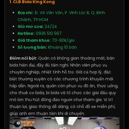
1. CLB Bida King Kong
Địa chỉ:
Đ. Võ Văn Vân, P. Vĩnh Lộc B, Q. Bình
Chánh, TP.HCM
Giờ mở cửa:
24/24
Hotline:
0936 510 567
Giá tham khảo:
70-80k/giờ
Số lượng bàn:
Khoảng 10 bàn
Điểm nổi bật:
Quán có không gian thoáng mát, bàn
bida hiện đại, đầy đủ tiện nghi. Nhân viên phục vụ
chuyên nghiệp, nhiệt tình hỗ trợ. Giá cả hợp lý, đặc
biệt thường xuyên có các chương trình khuyến mãi
hấp dẫn. Ngoài ra, quán còn phục vụ đồ ăn, thức uống,
cho thuê cơ bida, bi bida và tổ chức các giải đấu quy
mô lớn thu hút đông đảo người chơi tham gia. Vị trí
thuận lợi, giao thông dễ dàng, có chỗ đỗ xe miễn phí,
giúp anh em thuận tiện khi di chuyển.