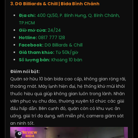
3. DG Billiards & Chill | Bida Bình Chánh
Địa chỉ:
400 QL50, P. Bình Hưng, Q. Bình Chánh,
TP.HCM
Giờ mở cửa:
24/24
Hotline:
0817 777 128
Facebook:
DG Billiards & Chill
Giá tham khảo:
Từ 50k/giờ
Số lượng bàn:
Khoảng 10 bàn
Điểm nổi bật:
Quán sở hữu 10 bàn bida cao cấp, không gian rộng rãi,
thoáng mát. Máy lạnh hiện đại, hệ thống khử mùi khói
thuốc hiệu quả giúp không gian luôn trong lành. Nhân
viên phục vụ chu đáo, thường xuyên tổ chức các giải
đấu hấp dẫn. Bên cạnh đó, quán còn có khu vực ăn
uống, giải trí đa dạng, wifi miễn phí, camera giám sát
an ninh tốt.