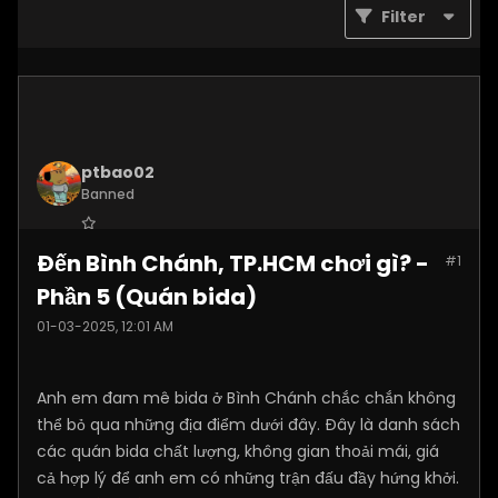
Filter
ptbao02
Banned
Join Date:
Dec 2024
Đến Bình Chánh, TP.HCM chơi gì? -
#1
Posts:
2180
Phần 5 (Quán bida)
01-03-2025, 12:01 AM
Anh em đam mê bida ở Bình Chánh chắc chắn không
thể bỏ qua những địa điểm dưới đây. Đây là danh sách
các quán bida chất lượng, không gian thoải mái, giá
cả hợp lý để anh em có những trận đấu đầy hứng khởi.