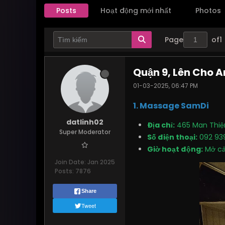
Posts
Hoạt động mới nhất
Photos
Page
of
1
Quận 9, Lên Cho 
01-03-2025, 06:47 PM
1. Massage SamDi
datlinh02
Địa chỉ:
465 Man Thiện
Super Moderator
Số điện thoại:
092 939
Giờ hoạt động:
Mở cả
Join Date:
Jan 2025
Posts:
7876
Share
Tweet