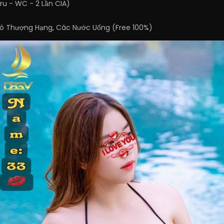
ru - WC - 2 Lần CIA)
 Bò Thượng Hạng, Các Nước Uống (Free 100%)