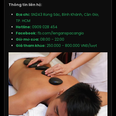
Thông tin liên hệ:
Địa chỉ:
SN243 Rừng Sác, Bình Khánh, Cần Giờ,
TP. HCM
Hotline:
0909 028 454
Facebook:
fb.com/lenganspacangio
Giờ mở cửa:
08:00 – 22:00
Giá tham khảo:
250.000 - 800.000 VNĐ/lượt