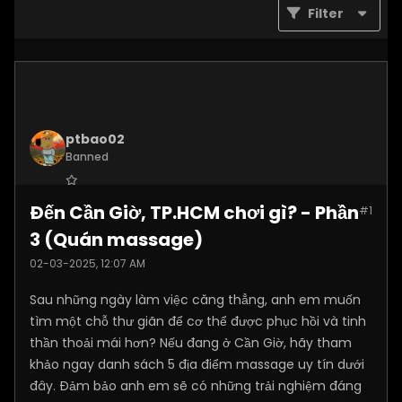
Filter
ptbao02
Banned
Join Date:
Dec 2024
Đến Cần Giờ, TP.HCM chơi gì? - Phần
#1
Posts:
2180
3 (Quán massage)
02-03-2025, 12:07 AM
Sau những ngày làm việc căng thẳng, anh em muốn
tìm một chỗ thư giãn để cơ thể được phục hồi và tinh
thần thoải mái hơn? Nếu đang ở Cần Giờ, hãy tham
khảo ngay danh sách 5 địa điểm massage uy tín dưới
đây. Đảm bảo anh em sẽ có những trải nghiệm đáng