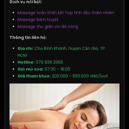
Dịch vụ nổi bật:
Massage toàn thân kết hợp tinh dầu thiên nhiên
Massage bấm huyệt
Massage thư giãn với đá nóng
Thông tin liên hệ:
Địa chỉ:
Chợ Bình Khánh, huyện Cần Giờ, TP.
HCM
Hotline:
079 839 2956
Giờ mở cửa:
07:30 – 18:00
Giá tham khảo:
200.000 - 650.000 VNĐ/lượt