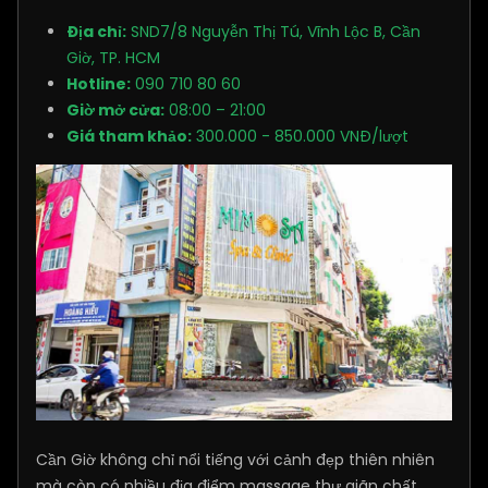
Địa chỉ:
SND7/8 Nguyễn Thị Tú, Vĩnh Lộc B, Cần
Giờ, TP. HCM
Hotline:
090 710 80 60
Giờ mở cửa:
08:00 – 21:00
Giá tham khảo:
300.000 - 850.000 VNĐ/lượt
Cần Giờ không chỉ nổi tiếng với cảnh đẹp thiên nhiên
mà còn có nhiều địa điểm massage thư giãn chất