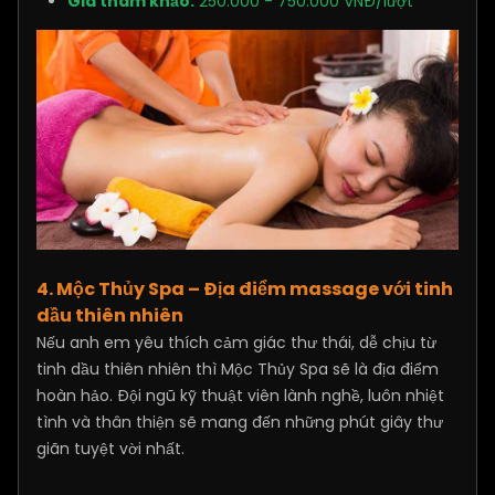
Giá tham khảo:
250.000 - 750.000 VNĐ/lượt
4. Mộc Thủy Spa – Địa điểm massage với tinh
dầu thiên nhiên
Nếu anh em yêu thích cảm giác thư thái, dễ chịu từ
tinh dầu thiên nhiên thì Mộc Thủy Spa sẽ là địa điểm
hoàn hảo. Đội ngũ kỹ thuật viên lành nghề, luôn nhiệt
tình và thân thiện sẽ mang đến những phút giây thư
giãn tuyệt vời nhất.