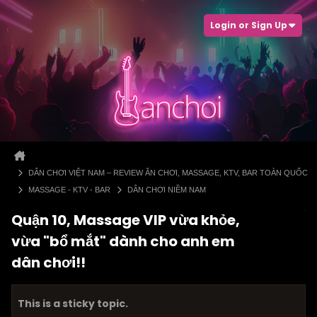
Login or Sign Up
DÂN CHƠI VIỆT NAM – REVIEW ĂN CHƠI, MASSAGE, KTV, BAR TOÀN QUỐC
MASSAGE - KTV - BAR
DÂN CHƠI NIỀM NAM
Quận 10, Massage VIP vừa khỏe,
vừa "bổ mắt" dành cho anh em
dân chơi!!
This is a sticky topic.