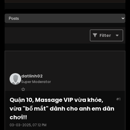
Filter
datlinh02
Super Moderator
Join Date:
Jan 2025
Quận 10, Massage VIP vừa khỏe,
#1
Posts:
7876
vừa "bổ mắt" dành cho anh em dân
chơi!!
03-03-2025, 07:12 PM