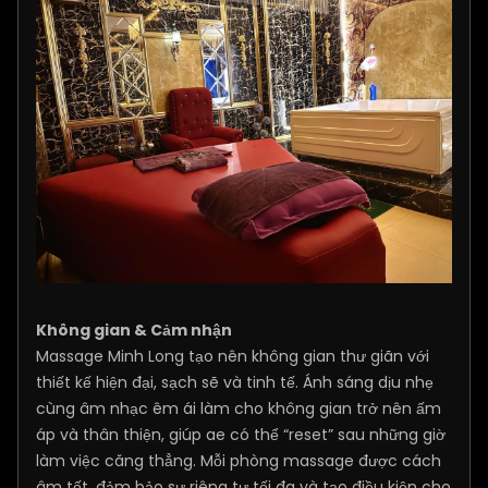
Không gian & Cảm nhận
Massage Minh Long tạo nên không gian thư giãn với
thiết kế hiện đại, sạch sẽ và tinh tế. Ánh sáng dịu nhẹ
cùng âm nhạc êm ái làm cho không gian trở nên ấm
áp và thân thiện, giúp ae có thể “reset” sau những giờ
làm việc căng thẳng. Mỗi phòng massage được cách
âm tốt, đảm bảo sự riêng tư tối đa và tạo điều kiện cho