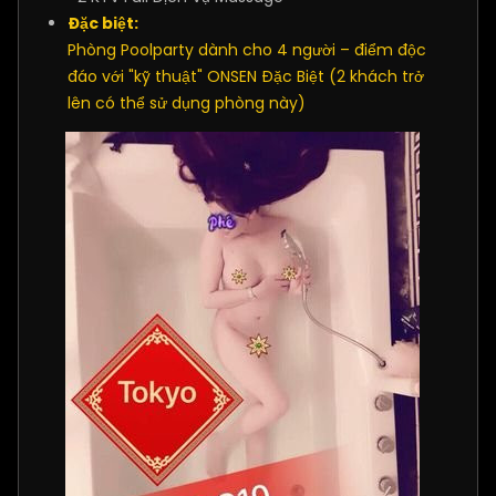
Đặc biệt:
Phòng Poolparty dành cho 4 người – điểm độc
đáo với "kỹ thuật" ONSEN Đặc Biệt (2 khách trở
lên có thể sử dụng phòng này)