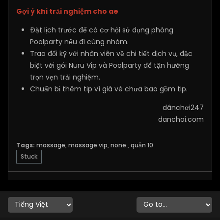
Gợi ý khi trải nghiệm cho ae
Đặt lịch trước để có cơ hội sử dụng phòng
Poolparty nếu đi cùng nhóm.
Trao đổi kỹ với nhân viên về chi tiết dịch vụ, đặc
biệt với gói Nuru Vip và Poolparty để tận hưởng
trọn vẹn trải nghiệm.
Chuẩn bị thêm tip vì giá vé chưa bao gồm tip.
dânchơi247
danchoi.com
Tags:
massage
,
massage vip
,
none.
,
quận 10
Stuck