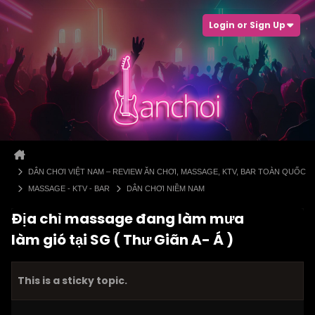
Login or Sign Up
DÂN CHƠI VIỆT NAM – REVIEW ĂN CHƠI, MASSAGE, KTV, BAR TOÀN QUỐC
MASSAGE - KTV - BAR
DÂN CHƠI NIỀM NAM
Địa chỉ massage đang làm mưa
làm gió tại SG ( Thư Giãn A- Á )
This is a sticky topic.