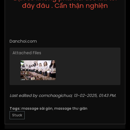
đây đâu . Cẩn thận nghiện
Danchoi.com
Attached Files
Last edited by
comchaogichua
;
13-02-2025, 01:43 PM
.
Tags:
massage sài gòn
,
massage thư giãn
Stuck