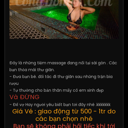
Đây là những tiệm massage đang nổi tại sài gòn . Các
bạn thỏa mái thư giãn.
- Đưa bạn bè. đối tác đi thư giãn sau những trận bia
rượu
- Tự thưởng cho bản thân mấy cô em xinh đẹp
Và ĐỪNG
- Để vợ Hay người yêu biết bạn tới đây nhé .kkkkkkk
Giá Vé : giao động từ 500 - 1tr do
các bạn chọn nhé
Bạn sẽ không phải hối tiếc khi tới