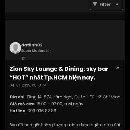
Filter
datlinh02
Super Moderator
Join Date:
Jan 2025
Zion Sky Lounge & Dining: sky bar
#1
Posts:
7876
“HOT” nhất Tp.HCM hiện nay.
04-01-2025, 08:18 PM
Địa chỉ
: Tầng 14, 87A Hàm Nghi, Quận 1, TP. Hồ Chí Minh
Giờ mở cửa
: 18:00 – 02:00, mỗi ngày
Hotline
: 093 936 82 86
Bạn đã bao giờ tưởng tượng mình được ngắm nhìn Sài