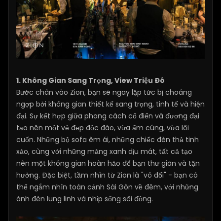
1. Không Gian Sang Trọng, View Triệu Đô
Bước chân vào Zion, bạn sẽ ngay lập tức bị choáng
ngợp bởi không gian thiết kế sang trọng, tinh tế và hiện
đại. Sự kết hợp giữa phong cách cổ điển và đương đại
tạo nên một vẻ đẹp độc đáo, vừa ấm cúng, vừa lôi
cuốn. Những bộ sofa êm ái, những chiếc đèn thả tinh
xảo, cùng với những mảng xanh dịu mát, tất cả tạo
nên một không gian hoàn hảo để bạn thư giãn và tận
hưởng. Đặc biệt, tầm nhìn từ Zion là "vô đối" - bạn có
thể ngắm nhìn toàn cảnh Sài Gòn về đêm, với những
ánh đèn lung linh và nhịp sống sôi động.