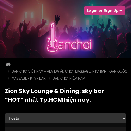
Login or Sign Up
DÂN CHƠI VIỆT NAM – REVIEW ĂN CHƠI, MASSAGE, KTV, BAR TOÀN QUỐC
MASSAGE - KTV - BAR
DÂN CHƠI NIỀM NAM
Zion Sky Lounge & Dining: sky bar
“HOT” nhất Tp.HCM hiện nay.