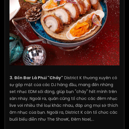
3. Đến Bar Là Phải "Cháy"
District K thường xuyên có
sự góp mặt của các DJ hàng đầu, mang đến những
set nhạc EDM sôi động, giúp bạn "cháy" hết mình trên
sàn nhảy. Ngoài ra, quán cũng tổ chức các đêm nhạc
live với nhiều thể loại khác nhau, đáp ứng mọi sở thích
âm nhạc của bạn. Ngoài ra, District K còn tổ chức các
buổi biểu diễn như The ShowK, Đêm Noel,...