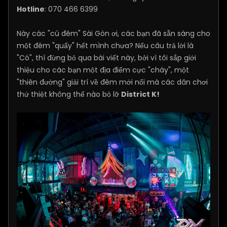
Hotline
: 070 466 6399
Này các "cú đêm" Sài Gòn ơi, các bạn đã sẵn sàng cho
một đêm "quẩy" hết mình chưa? Nếu câu trả lời là
"Có", thì đừng bỏ qua bài viết này, bởi vì tôi sắp giới
thiệu cho các bạn một địa điểm cực "cháy", một
"thiên đường" giải trí về đêm mới nổi mà các dân chơi
thứ thiệt không thể nào bỏ lỡ
District K!