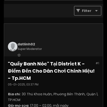
Filter
datlinh02
Super Moderator
Join Date:
Jan 2025
"Quẩy Banh Nóc" Tại District K -
#1
Posts:
7876
Điểm Đến Cho Dân Chơi Chính Hiệu!
- Tp.HCM
05-01-2025, 03:37 PM
Địa chỉ
: 30 Thủ Khoa Huân, Phường Bến Thành, Quận 1,
TP.HCM
Giờ mở cửa
: 17:00 – 02:00, mỗi ngày