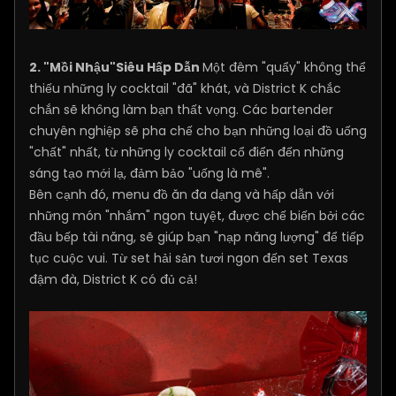
2. "Mồi Nhậu"
Siêu Hấp Dẫn
Một đêm "quẩy" không thể
thiếu những ly cocktail "đã" khát, và District K chắc
chắn sẽ không làm bạn thất vọng. Các bartender
chuyên nghiệp sẽ pha chế cho bạn những loại đồ uống
"chất" nhất, từ những ly cocktail cổ điển đến những
sáng tạo mới lạ, đảm bảo "uống là mê".
Bên cạnh đó, menu đồ ăn đa dạng và hấp dẫn với
những món "nhắm" ngon tuyệt, được chế biến bởi các
đầu bếp tài năng, sẽ giúp bạn "nạp năng lượng" để tiếp
tục cuộc vui. Từ set hải sản tươi ngon đến set Texas
đậm đà, District K có đủ cả!