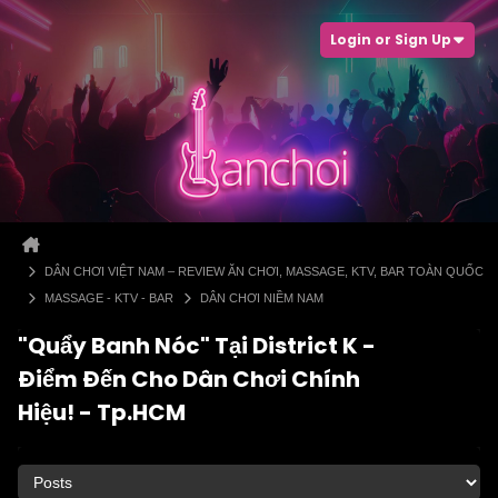
Login or Sign Up
DÂN CHƠI VIỆT NAM – REVIEW ĂN CHƠI, MASSAGE, KTV, BAR TOÀN QUỐC
MASSAGE - KTV - BAR
DÂN CHƠI NIỀM NAM
"Quẩy Banh Nóc" Tại District K -
Điểm Đến Cho Dân Chơi Chính
Hiệu! - Tp.HCM