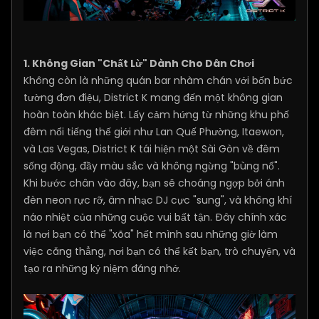
1. Không Gian "Chất Lừ" Dành Cho Dân Chơi
Không còn là những quán bar nhàm chán với bốn bức
tường đơn điệu, District K mang đến một không gian
hoàn toàn khác biệt. Lấy cảm hứng từ những khu phố
đêm nổi tiếng thế giới như Lan Quế Phường, Itaewon,
và Las Vegas, District K tái hiện một Sài Gòn về đêm
sống động, đầy màu sắc và không ngừng "bùng nổ".
Khi bước chân vào đây, bạn sẽ choáng ngợp bởi ánh
đèn neon rực rỡ, âm nhạc DJ cực "sung", và không khí
náo nhiệt của những cuộc vui bất tận. Đây chính xác
là nơi bạn có thể "xõa" hết mình sau những giờ làm
việc căng thẳng, nơi bạn có thể kết bạn, trò chuyện, và
tạo ra những kỷ niệm đáng nhớ.