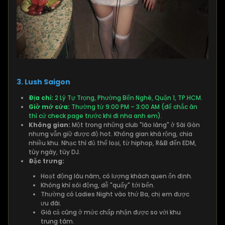
3. Lush Saigon
Địa chỉ:
2 Lý Tự Trọng, Phường Bến Nghé, Quận 1, TP.HCM.
Giờ mở cửa:
Thường từ 9:00 PM – 3:00 AM (để chắc ăn
thì cứ check page trước khi đi nha anh em).
Không gian:
Một trong những club "lão làng" ở Sài Gòn
nhưng vẫn giữ được độ hot. Không gian khá rộng, chia
nhiều khu. Nhạc thì đủ thể loại, từ hiphop, R&B đến EDM,
tùy ngày, tùy DJ.
Đặc trưng:
Hoạt động lâu năm, có lượng khách quen ổn định.
Không khí sôi động, dễ "quẩy" tới bến.
Thường có Ladies Night vào thứ Ba, chị em được
ưu đãi.
Giá cả cũng ở mức chấp nhận được so với khu
trung tâm.