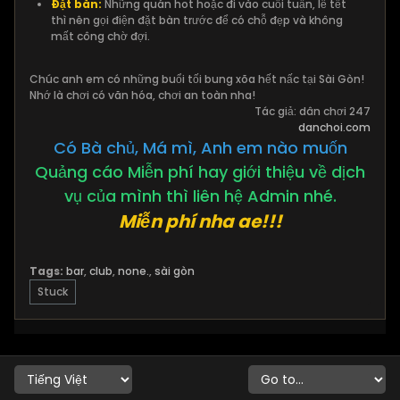
Đặt bàn:
Những quán hot hoặc đi vào cuối tuần, lễ tết
thì nên gọi điện đặt bàn trước để có chỗ đẹp và không
mất công chờ đợi.
Chúc anh em có những buổi tối bung xõa hết nấc tại Sài Gòn!
Nhớ là chơi có văn hóa, chơi an toàn nha!
​Tác giả: dân chơi 247
danchoi.com​
Có Bà chủ, Má mì, Anh em nào muốn
Quảng cáo Miễn phí hay giới thiệu về dịch
vụ của mình thì liên hệ Admin nhé.
Miễn phí nha ae!!!​
Tags:
bar
,
club
,
none.
,
sài gòn
Stuck