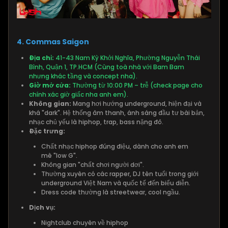
4. Commas Saigon
Địa chỉ:
41-43 Nam Kỳ Khởi Nghĩa, Phường Nguyễn Thái
Bình, Quận 1, TP.HCM (Cùng toà nhà với Bam Bam
nhưng khác tầng và concept nha).
Giờ mở cửa:
Thường từ 10:00 PM – trễ (check page cho
chính xác giờ giấc nha anh em).
Không gian:
Mang hơi hướng underground, hiện đại và
khá "dark". Hệ thống âm thanh, ánh sáng đầu tư bài bản,
nhạc chủ yếu là hiphop, trap, bass nặng đô.
Đặc trưng:
Chất nhạc hiphop đúng điệu, dành cho anh em
mê "low G".
Không gian "chất chơi người dơi".
Thường xuyên có các rapper, DJ tên tuổi trong giới
underground Việt Nam và quốc tế đến biểu diễn.
Dress code thường là streetwear, cool ngầu.
Dịch vụ:
Nightclub chuyên về hiphop