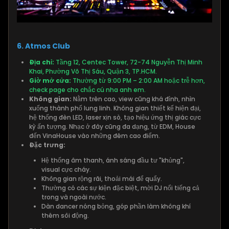
6. Atmos Club
Địa chỉ:
Tầng 12, Centec Tower, 72-74 Nguyễn Thị Minh
Khai, Phường Võ Thị Sáu, Quận 3, TP.HCM.
Giờ mở cửa:
Thường từ 9:00 PM – 2:00 AM hoặc trễ hơn,
check page cho chắc cú nha anh em.
Không gian:
Nằm trên cao, view cũng khá đỉnh, nhìn
xuống thành phố lung linh. Không gian thiết kế hiện đại,
hệ thống đèn LED, laser xịn sò, tạo hiệu ứng thị giác cực
kỳ ấn tượng. Nhạc ở đây cũng đa dạng, từ EDM, House
đến VinaHouse vào những đêm cao điểm.
Đặc trưng:
Hệ thống âm thanh, ánh sáng đầu tư "khủng",
visual cực cháy.
Không gian rộng rãi, thoải mái để quẩy.
Thường có các sự kiện đặc biệt, mời DJ nổi tiếng cả
trong và ngoài nước.
Dàn dancer nóng bỏng, góp phần làm không khí
thêm sôi động.