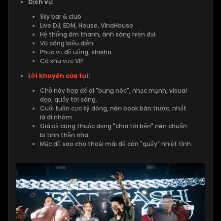
Dịch vụ:
Sky bar & club
Live DJ, EDM, House, VinaHouse
Hệ thống âm thanh, ánh sáng hiện đại
Vũ công biểu diễn
Phục vụ đồ uống, shisha
Có khu vực VIP
Lời khuyên của tui:
Chỗ này hợp để đi "bung nóc", nhạc mạnh, visual
đẹp, quẩy tới sáng.
Cuối tuần cực kỳ đông, nên book bàn trước, nhất
là đi nhóm.
Giá cả cũng thuộc dạng "chơi tới bến" nên chuẩn
bị tinh thần nha.
Mặc đồ sao cho thoải mái để còn "quẩy" nhiệt tình.