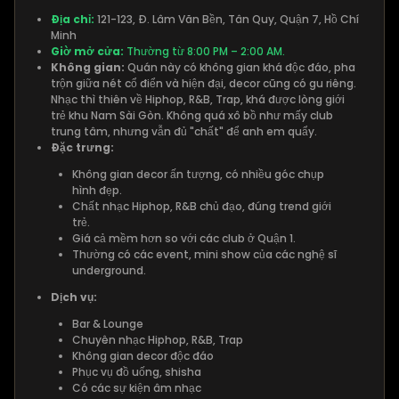
Địa chỉ:
121-123, Đ. Lâm Văn Bền, Tân Quy, Quận 7, Hồ Chí
Minh
Giờ mở cửa:
Thường từ 8:00 PM – 2:00 AM.
Không gian:
Quán này có không gian khá độc đáo, pha
trộn giữa nét cổ điển và hiện đại, decor cũng có gu riêng.
Nhạc thì thiên về Hiphop, R&B, Trap, khá được lòng giới
trẻ khu Nam Sài Gòn. Không quá xô bồ như mấy club
trung tâm, nhưng vẫn đủ "chất" để anh em quẩy.
Đặc trưng:
Không gian decor ấn tượng, có nhiều góc chụp
hình đẹp.
Chất nhạc Hiphop, R&B chủ đạo, đúng trend giới
trẻ.
Giá cả mềm hơn so với các club ở Quận 1.
Thường có các event, mini show của các nghệ sĩ
underground.
Dịch vụ:
Bar & Lounge
Chuyên nhạc Hiphop, R&B, Trap
Không gian decor độc đáo
Phục vụ đồ uống, shisha
Có các sự kiện âm nhạc