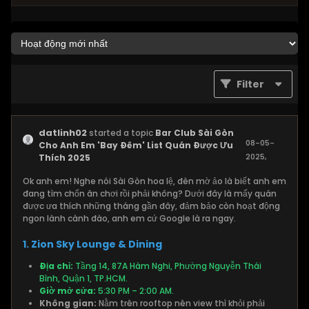
Filter
datlinh02
started a topic
Bar Club Sài Gòn
08-05-
Cho Anh Em 'Bay Đêm' List Quán Được Ưu
2025,
Thích 2025
06:56 PM
Ok anh em! Nghe nói Sài Gòn hoa lệ, đèn mờ ảo là biết anh em
đang tìm chốn ăn chơi rồi phải không? Dưới đây là mấy quán
được ưa thích những tháng gần đây, đảm bảo còn hoạt động
ngon lành cành đào, anh em cứ Google là ra ngay.
1. Zion Sky Lounge & Dining
Địa chỉ:
Tầng 14, 87A Hàm Nghi, Phường Nguyễn Thái
Bình, Quận 1, TP.HCM.
Giờ mở cửa:
5:30 PM – 2:00 AM.
Không gian:
Nằm trên rooftop nên view thì khỏi phải