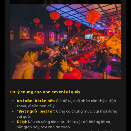
Lưu ý chung cho anh em khi đi quẩy:
An toàn là trên hết:
Giữ đồ đạc cá nhân cẩn thận, điện
thoại, ví tiền nên để ý.
"Biết người biết ta"
:
Uống có chừng mực, vui thôi đừng
vui quá.
Đi lại:
Nếu có uống bia rượu thì tuyệt đối không lái xe,
bắt grab hay taxi cho an toàn.