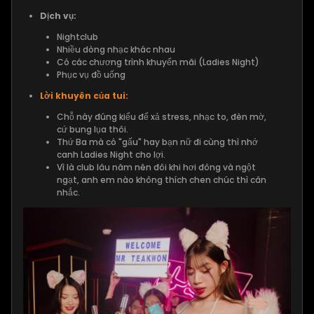
Dịch vụ:
Nightclub
Nhiều dòng nhạc khác nhau
Có các chương trình khuyến mãi (Ladies Night)
Phục vụ đồ uống
Lời khuyên của tui:
Chỗ này đúng kiểu để xả stress, nhạc to, đèn mờ,
cứ bung lụa thôi.
Thứ Ba mà có "gấu" hay bạn nữ đi cùng thì nhớ
canh Ladies Night cho lợi.
Vì là club lâu năm nên đôi khi hơi đông và ngột
ngạt, anh em nào không thích chen chúc thì cân
nhắc.