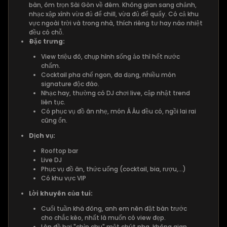
bàn, ôm trọn Sài Gòn về đêm. Không gian sang chảnh,
nhạc xập xình vừa đủ để chill, vừa đủ để quẩy. Có cả khu
vực ngoài trời và trong nhà, thích riêng tư hay náo nhiệt
đều có chỗ.
Đặc trưng:
View triệu đô, chụp hình sống ảo thì hết nước
chấm.
Cocktail pha chế ngon, đa dạng, nhiều món
signature độc đáo.
Nhạc hay, thường có DJ chơi live, cập nhật trend
liên tục.
Có phục vụ đồ ăn nhẹ, món Á Âu đều có, ngồi lai rai
cũng ổn.
Dịch vụ:
Rooftop bar
Live DJ
Phục vụ đồ ăn, thức uống (cocktail, bia, rượu,...)
Có khu vực VIP
Lời khuyên của tui:
Cuối tuần khá đông, anh em nên đặt bàn trước
cho chắc kèo, nhất là muốn có view đẹp.
Lên đồ hơi "chỉn chu" một chút nha, không gian