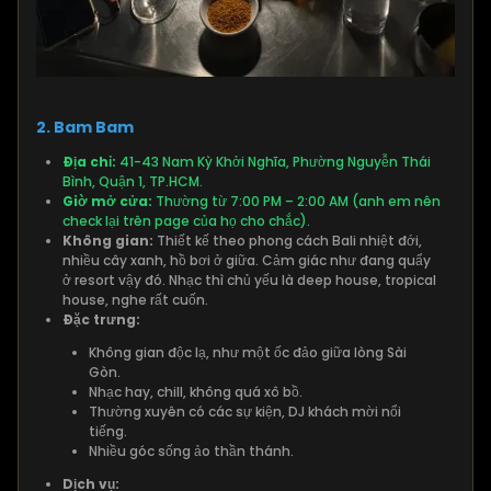
2. Bam Bam
Địa chỉ:
41-43 Nam Kỳ Khởi Nghĩa, Phường Nguyễn Thái
Bình, Quận 1, TP.HCM.
Giờ mở cửa:
Thường từ 7:00 PM – 2:00 AM (anh em nên
check lại trên page của họ cho chắc).
Không gian:
Thiết kế theo phong cách Bali nhiệt đới,
nhiều cây xanh, hồ bơi ở giữa. Cảm giác như đang quẩy
ở resort vậy đó. Nhạc thì chủ yếu là deep house, tropical
house, nghe rất cuốn.
Đặc trưng:
Không gian độc lạ, như một ốc đảo giữa lòng Sài
Gòn.
Nhạc hay, chill, không quá xô bồ.
Thường xuyên có các sự kiện, DJ khách mời nổi
tiếng.
Nhiều góc sống ảo thần thánh.
Dịch vụ: