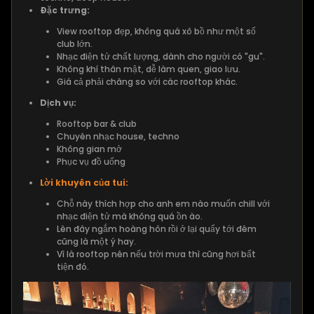
Đặc trưng:
View rooftop đẹp, không quá xô bồ như một số
club lớn.
Nhạc điện tử chất lượng, dành cho người có "gu".
Không khí thân mật, dễ làm quen, giao lưu.
Giá cả phải chăng so với các rooftop khác.
Dịch vụ:
Rooftop bar & club
Chuyên nhạc house, techno
Không gian mở
Phục vụ đồ uống
Lời khuyên của tui:
Chỗ này thích hợp cho anh em nào muốn chill với
nhạc điện tử mà không quá ồn ào.
Lên đây ngắm hoàng hôn rồi ở lại quẩy tới đêm
cũng là một ý hay.
Vì là rooftop nên nếu trời mưa thì cũng hơi bất
tiện đó.