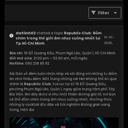
Filter
datlinh02
started a topic
Republic Club: Đắm
12-01-
chìm trong thế giới âm nhạc cuồng nhiệt tại
2025,
Tp.Hồ Chí Minh
03:01 PM
Địa chỉ
: 19 Đỗ Quang Đẩu, Phạm Ngũ Lão, Quận 1, Hồ Chí Minh
Giờ mở cửa
: 21:00 pm – 02:00 am, mỗi ngày
Hotline
: 090 236 85 92
Sài Gòn về đêm luôn nhộn nhịp và sôi động với những tụ điểm
ăn chơi thâu đêm. Một trong những cái tên không thể bỏ qua
chính là
Republic Club
, tọa lạc tại số 19 Đỗ Quang Đẩu,
phường Phạm Ngũ Lão, Quận 1, ngay giữa trung tâm phố Tây
Bùi Viện. Nơi đây được ví như một thiên đường giải trí, nơi bạn
có thể đắm chìm trong âm nhạc cuồng nhiệt, thưởng thức
những ly cocktail độc đáo và trải nghiệm không gian sang
trọng, hiện đại.