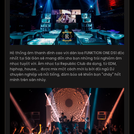
Hệ thống âm thanh đỉnh cao với dàn loa FUNKTION ONE DS1 độc
nhất tại Sài Gòn sẽ mang đến cho bạn những trải nghiệm âm
nhạc tuyệt vời. Âm nhạc tại Republic Club đa dạng, từ EDM,
hiphop, house,... được mix một cách mới lạ bởi đội ngũ DJ
chuyên nghiệp và nổi tiếng, đảm bảo sẽ khiến bạn "cháy" hết
mình trên sàn nhảy.