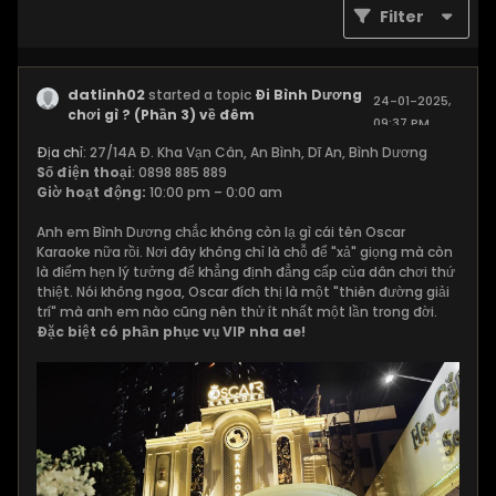
Filter
datlinh02
started a topic
Đi Bình Dương
24-01-2025,
chơi gì ? (Phần 3) về đêm
09:37 PM
Địa chỉ
: 27/14A Đ. Kha Vạn Cân, An Bình, Dĩ An, Bình Dương
Số điện thoại
: 0898 885 889
Giờ hoạt động:
10:00 pm – 0:00 am
Anh em Bình Dương chắc không còn lạ gì cái tên Oscar
Karaoke nữa rồi. Nơi đây không chỉ là chỗ để "xả" giọng mà còn
là điểm hẹn lý tưởng để khẳng định đẳng cấp của dân chơi thứ
thiệt. Nói không ngoa, Oscar đích thị là một "thiên đường giải
trí" mà anh em nào cũng nên thử ít nhất một lần trong đời.
Đặc biệt có phần phục vụ VIP nha ae!