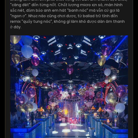
"căng đét" đến từng nốt. Chất lượng micro xịn sò, màn hình
sắc nét, đảm bảo anh em hát "banh nóc" mà vẫn cứ gọi là
"ngon ơ". Nhạc nào cũng chơi được, từ ballad trữ tình đến
remix "quẩy tung nóc", không gì làm khó được dàn âm thanh
ở đây.