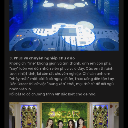
3. Phục vụ chuyên nghiệp chu đáo
Không chỉ "mê" không gian và âm thanh, anh em còn phải
"say" luôn với dàn nhân viên phục vụ ở đây. Các em thì xinh
tươi, nhiệt tình, lại còn rất chuyên nghiệp. Chỉ cần anh em
"nháy mắt" một cái là có ngay đồ ăn, thức uống đến tận tay.
Đến Oscar thì cứ việc "bung xõa" thôi, mọi thứ cứ để đội ngũ
nhân viên lo.
Nổi bật là có chương trình VIP đặc biệt cho ae nha.