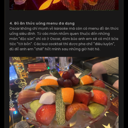
4. Đồ ăn thức uống menu đa dạng
Oscar không chỉ mạnh về karaoke mà còn có menu đồ ăn thức
uống siêu đỉnh. Từ các món nhắm quen thuộc đến những
món "đặc sản" chỉ có ở Oscar, đảm bảo anh em sẽ có một bữa
tiệc "tới bến". Các loại cocktail thì được pha chế "điêu luyện",
đủ để anh em "chill" hết mình sau những giờ hát hò.