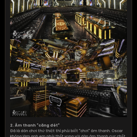
2. Âm thanh "căng đét"
Đã là dân chơi thứ thiệt thì phải biết "chơi" âm thanh. Oscar
không làm anh em phải thất vọng với dàn âm thanh cực chất,