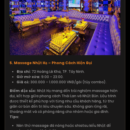
5. Massage Nhật Hạ – Phong Cách Hiện Đại
Địa chỉ:
72 Hoàng Lê Kha, TP. Tây Ninh.
Giờ mở cửa:
9:00 – 23:00.
Giá cả:
300.000 – 1.000.000 VNĐ/gói (tùy combo).
Điểm đặc sắc:
Nhật Hạ mang đến trải nghiệm massage hiện
đại, kết hợp giữa phong cách Thái Lan và Nhật Bản. Liệu trình
được thiết kế phù hợp với từng nhu cầu khách hàng, từ thư
giãn cơ bản đến trị liệu chuyên sâu. Không gian rộng rãi,
thoáng mát và có phòng riêng cho nhóm hoặc gia đình.
Tips:
Nên thử massage đá nóng hoặc shiatsu kiểu Nhật để