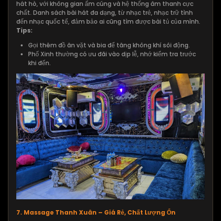
hát hò, với không gian ấm cúng và hệ thống âm thanh cực
chất. Danh sách bài hát đa dạng, từ nhạc trẻ, nhạc trữ tình
đến nhạc quốc tế, đảm bảo ai cũng tìm được bài tủ của mình.
Tips:
Gọi thêm đồ ăn vặt và bia để tăng không khí sôi động.
Phố Xinh thường có ưu đãi vào dịp lễ, nhớ kiểm tra trước
khi đến.
7. Massage Thanh Xuân – Giá Rẻ, Chất Lượng Ổn