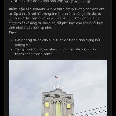
Giá cả:
150.000 – 300.000 VNĐ/giờ (tùy phòng).
Điểm đặc sắc:
Karaoke Win là địa điểm lý tưởng cho anh em
tụ tập bạn bè, với hệ thống âm thanh ánh sáng hiện đại và
danh sách bài hát được cập nhật liên tục. Các phòng hát
được thiết kế rộng rãi, sạch sẽ, rất phù hợp cho các buổi tiệc
sinh nhật hoặc hội họp nhóm.
Tips:
Đặt phòng trước vào cuối tuần để tránh tình trạng hết
phòng VIP.
Thử gọi combo đồ ăn nhẹ + nước uống để buổi quẩy
thêm phần “nhập tâm”.