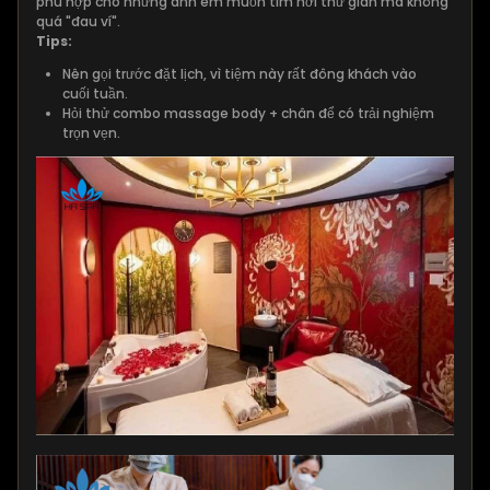
phù hợp cho những anh em muốn tìm nơi thư giãn mà không
quá "đau ví".
Tips:
Nên gọi trước đặt lịch, vì tiệm này rất đông khách vào
cuối tuần.
Hỏi thử combo massage body + chân để có trải nghiệm
trọn vẹn.