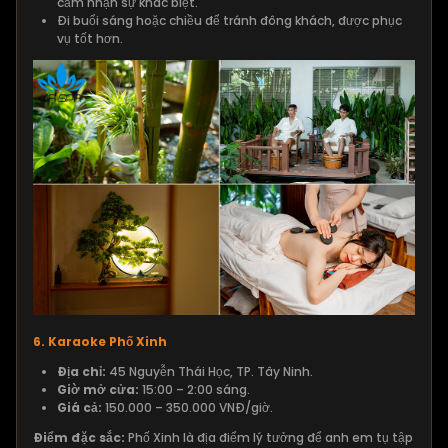
cảm nhận sự khác biệt.
Đi buổi sáng hoặc chiều để tránh đông khách, được phục
vụ tốt hơn.
6. Karaoke Phố Xinh
Địa chỉ:
45 Nguyễn Thái Học, TP. Tây Ninh.
Giờ mở cửa:
15:00 – 2:00 sáng.
Giá cả:
150.000 – 350.000 VNĐ/giờ.
Điểm đặc sắc:
Phố Xinh là địa điểm lý tưởng để anh em tụ tập