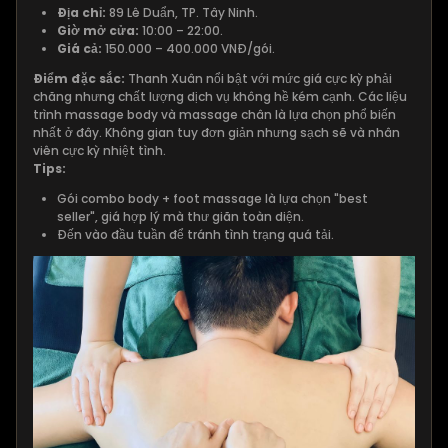
Địa chỉ:
89 Lê Duẩn, TP. Tây Ninh.
Giờ mở cửa:
10:00 – 22:00.
Giá cả:
150.000 – 400.000 VNĐ/gói.
Điểm đặc sắc:
Thanh Xuân nổi bật với mức giá cực kỳ phải
chăng nhưng chất lượng dịch vụ không hề kém cạnh. Các liệu
trình massage body và massage chân là lựa chọn phổ biến
nhất ở đây. Không gian tuy đơn giản nhưng sạch sẽ và nhân
viên cực kỳ nhiệt tình.
Tips:
Gói combo body + foot massage là lựa chọn "best
seller", giá hợp lý mà thư giãn toàn diện.
Đến vào đầu tuần để tránh tình trạng quá tải.