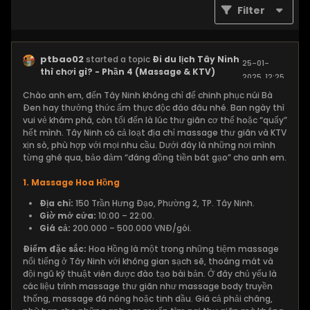
Filter
ptbao02
started a topic
Đi du lịch Tây Ninh
25-01-
thì chơi gì? - Phần 4 (Massage & KTV)
2025, 12:25
AM
Chào anh em, đến Tây Ninh không chỉ để chinh phục núi Bà
Đen hay thưởng thức ẩm thực độc đáo đâu nhé. Ban ngày thì
vui vẻ khám phá, còn tối đến là lúc thư giãn cơ thể hoặc “quẩy”
hết mình. Tây Ninh có cả loạt địa chỉ massage thư giãn và KTV
xịn sò, phù hợp với mọi nhu cầu. Dưới đây là những nơi mình
từng ghé qua, bảo đảm “đáng đồng tiền bát gạo” cho anh em.
1. Massage Hoa Hồng
Địa chỉ:
150 Trần Hưng Đạo, Phường 2, TP. Tây Ninh.
Giờ mở cửa:
10:00 – 22:00.
Giá cả:
200.000 – 500.000 VNĐ/gói.
Điểm đặc sắc:
Hoa Hồng là một trong những tiệm massage
nổi tiếng ở Tây Ninh với không gian sạch sẽ, thoáng mát và
đội ngũ kỹ thuật viên được đào tạo bài bản. Ở đây chủ yếu là
các liệu trình massage thư giãn như massage body truyền
thống, massage đá nóng hoặc tinh dầu. Giá cả phải chăng,