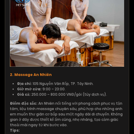
2. Massage An Nhiên
Địa chỉ:
105 Nguyễn Văn Rốp, TP. Tây Ninh.
Giờ mở cửa:
9:00 – 23:00.
Giá cả:
250.000 – 800.000 VNĐ/gói (tùy dịch vụ).
Điểm đặc sắc:
An Nhiên nổi tiếng với phong cách phục vụ tận
tâm, liệu trình massage chuyên sâu, phù hợp cho những anh
em muốn thư giãn cơ bắp sau một ngày dài di chuyển. Không
gian ở đây được thiết kế ấm cúng, nhẹ nhàng, tạo cảm giác
thoải mái ngay từ khi bước vào.
Tips: