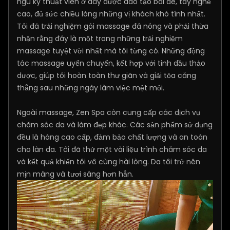
ngũ kỹ thuật viên ở đây được đào tạo bài ae, tay nghề
cao, đủ sức chiều lòng những vị khách khó tính nhất.
Tôi đã trải nghiệm gói massage đá nóng và phải thừa
nhận rằng đây là một trong những trải nghiệm
massage tuyệt vời nhất mà tôi từng có. Những động
tác massage uyển chuyển, kết hợp với tinh dầu thảo
dược, giúp tôi hoàn toàn thư giãn và giải tỏa căng
thẳng sau những ngày làm việc mệt mỏi.
Ngoài massage, Zen Spa còn cung cấp các dịch vụ
chăm sóc da và làm đẹp khác. Các sản phẩm sử dụng
đều là hàng cao cấp, đảm bảo chất lượng và an toàn
cho làn da. Tôi đã thử một vài liệu trình chăm sóc da
và kết quả khiến tôi vô cùng hài lòng. Da tôi trở nên
mịn màng và tươi sáng hơn hẳn.