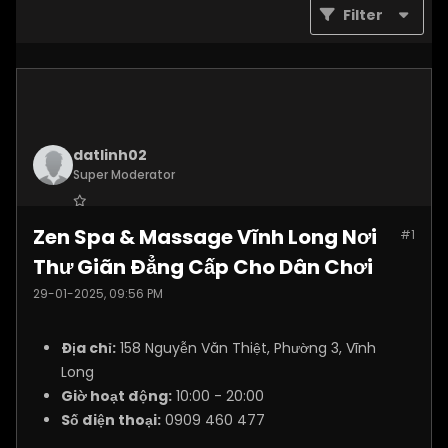
Filter
datlinh02
Super Moderator
Join Date:
Jan 2025
Zen Spa & Massage Vĩnh Long Nơi
#1
Posts:
7876
Thư Giãn Đẳng Cấp Cho Dân Chơi
29-01-2025, 09:56 PM
Địa chỉ:
158 Nguyễn Văn Thiệt, Phường 3, Vĩnh
Long
Giờ hoạt động:
10:00 - 20:00
Số điện thoại:
0909 460 477