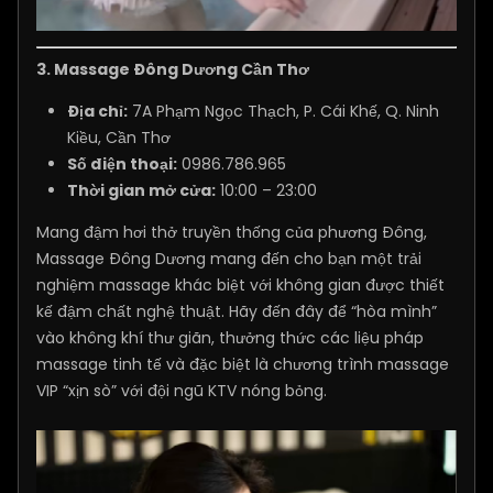
3.
Massage Đông Dương Cần Thơ
Địa chỉ:
7A Phạm Ngọc Thạch, P. Cái Khế, Q. Ninh
Kiều, Cần Thơ
Số điện thoại:
0986.786.965
Thời gian mở cửa:
10:00 – 23:00
Mang đậm hơi thở truyền thống của phương Đông,
Massage Đông Dương mang đến cho bạn một trải
nghiệm massage khác biệt với không gian được thiết
kế đậm chất nghệ thuật. Hãy đến đây để “hòa mình”
vào không khí thư giãn, thưởng thức các liệu pháp
massage tinh tế và đặc biệt là chương trình massage
VIP “xịn sò” với đội ngũ KTV nóng bỏng.