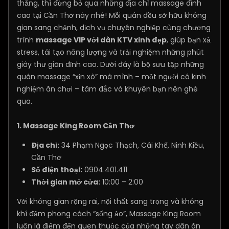
thẳng, thì đừng bỏ qua những địa chỉ massage đỉnh
cao tại Cần Thơ này nhé! Mỗi quán đều sở hữu không
gian sang chảnh, dịch vụ chuyên nghiệp cùng chương
trình
massage VIP với dàn KTV xinh đẹp
, giúp bạn xả
stress, tái tạo năng lượng và trải nghiệm những phút
giây thư giãn đỉnh cao. Dưới đây là bộ sưu tập những
quán massage “xịn xò” mà mình – một người có kinh
nghiệm ăn chơi – tâm đắc và khuyên bạn nên ghé
qua.
1.
Massage King Room Cần Thơ
Địa chỉ:
34 Phạm Ngọc Thạch, Cái Khế, Ninh Kiều,
Cần Thơ
Số điện thoại:
0904.401.411
Thời gian mở cửa:
10:00 – 2:00
Với không gian rộng rãi, nội thất sang trọng và không
khí đậm phong cách “sống ảo”, Massage King Room
luôn là điểm đến quen thuộc của những tay dân ăn