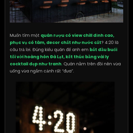
Muốn tìm một
quán rượu có view chill đỉnh cao,
phục vụ có tâm, decor chất như nước cất
? 4:20 là
câu trả lời. Đúng kiểu quán để anh em
bắt đầu buổi
tối với hoàng hôn Đà Lạt, kết thúc bằng vài ly
cocktail đẹp như tranh
.
Quán nằm trên đồi nên vừa
uống vừa ngắm cảnh rất “đưa”.