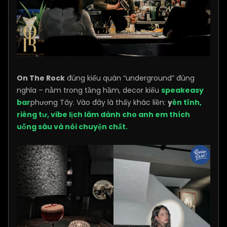
On The Rock
đúng kiểu quán “underground” đúng
nghĩa – nằm trong tầng hầm, decor kiểu
speakeasy
bar
phương Tây. Vào đây là thấy khác liền:
y
ên tĩnh,
riêng tư, vibe lịch lãm dành cho anh em thích
uống sâu và nói chuyện chất.