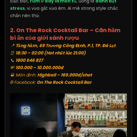
Đặc biệt,
rum ở đây là món tủ
, uống là
đánh bật
stress
,
vị vừa gắt vừa êm. Ai mê strong style chắc
chắn nên thử.
2. On The Rock Cocktail Bar – Căn hầm
bí ẩn của giới sành rượu
📍
Tầng hầm, 69 Trương Công Định, P.1, TP. Đà Lạt
⏰
18:30 – 02:00 (Hot nhất lúc 21:00)
📞
1800 646 827
💸
100.000 – 10.000.000đ
🥃 Món đỉnh:
Highball – 169.000đ/shot
🌐 Facebook:
On The Rock Cocktail Bar