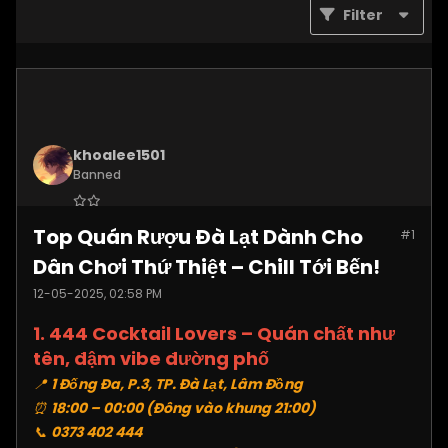
Filter
khoalee1501
Banned
Join Date:
Dec 2024
Top Quán Rượu Đà Lạt Dành Cho
#1
Posts:
5577
Dân Chơi Thứ Thiệt – Chill Tới Bến!
12-05-2025, 02:58 PM
1. 444 Cocktail Lovers – Quán chất như
tên, đậm vibe đường phố
📍
1 Đống Đa, P.3, TP. Đà Lạt, Lâm Đồng
⏰
18:00 – 00:00 (Đông vào khung 21:00)
📞
0373 402 444