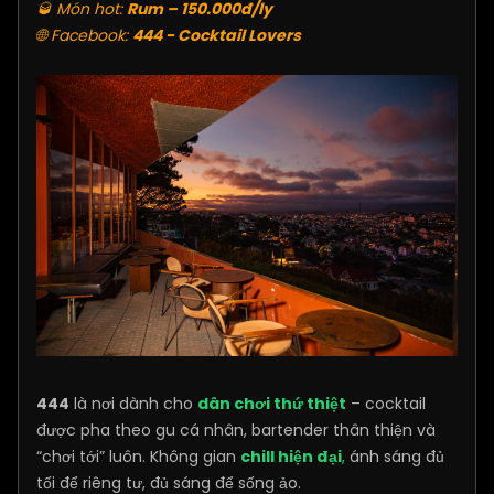
🥃 Món hot:
Rum – 150.000đ/ly
🌐 Facebook:
444 - Cocktail Lovers
444
là nơi dành cho
dân chơi thứ thiệt
– cocktail
được pha theo gu cá nhân, bartender thân thiện và
“chơi tới” luôn. Không gian
chill hiện đại
,
ánh sáng đủ
tối để riêng tư, đủ sáng để sống ảo.