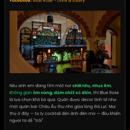
Facebook:
Blue Rose - Drink & Eatery
Nếu anh em đang tìm một nơi
chill nhẹ, nhạc êm
,
không gian
ấm cúng, đậm chất cổ điển
, thì Blue Rose
là lựa chọn khó bỏ qua. Quán được decor tinh tế như
một quán bar Châu Âu thu nhỏ giữa lòng Đà Lạt. Mọi
thứ ở đây — từ ly cocktail đến ánh đèn mờ — đều khiến
người ta dễ "trôi".