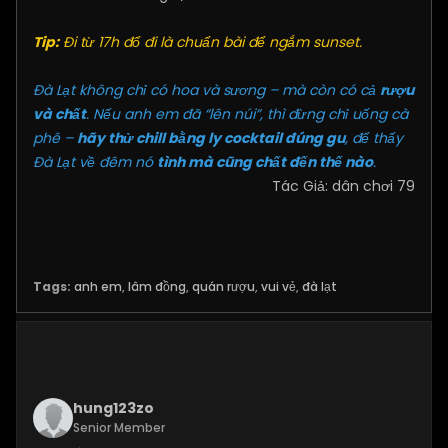
Tip:
Đi từ 17h đổ đi là chuẩn bài để ngắm sunset.
Đà Lạt không chỉ có hoa và sương – mà còn có cả
rượu
và chất
. Nếu anh em đã “lên núi”, thì đừng chỉ uống cà
phê –
hãy thử chill bằng ly cocktail đúng gu
, để thấy
Đà Lạt về đêm nó
tình mà cũng chất đến thế nào
.
Tác Giả: dân chơi 79
Tags:
anh em
,
lâm đồng
,
quán rượu
,
vui vẻ
,
đà lạt
hung123zo
Senior Member