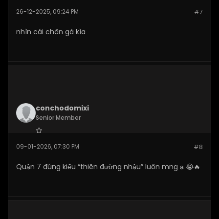
Join Date:
Dec 2025
26-12-2025, 09:24 PM
#7
Posts:
269
nhìn cái chân gà kìa
conchodomixi
Senior Member
Join Date:
Jan 2026
09-01-2026, 07:30 PM
#8
Posts:
110
Quận 7 đúng kiểu “thiên đường nhậu” luôn mng ạ 😭🔥