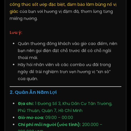
công thức sốt ướp đặc biệt, đảm bảo làm bùng nổ vị
giác
của bạn với hương vị đậm đà, thơm lừng từng
miếng nướng.
Lưu ý:
Quán thường đông khách vào giờ cao điểm, nên
bạn nên gọi điện đặt chỗ trước để có chỗ ngồi
thoải mái.
Hãy hỏi nhân viên về các combo ưu đãi trong
ngày để trải nghiệm trọn vẹn hương vị “xịn sò”
của quán.
2. Quán Ăn Năm Lợi
Địa chỉ:
1 Đường Số 3, Khu Dân Cư Tân Trường,
Phú Thuận, Quận 7, Hồ Chí Minh
Giờ mở cửa:
09:00 – 00:00
Chi phí mỗi người (ước tính):
200.000 –