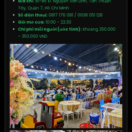
Địa chỉ:
81-85 Đ. Nguyễn Văn Linh, Tân Thuận
Tây, Quận 7, Hồ Chí Minh
Số điện thoại:
0817 176 081 / 0938 051 128
Giờ mở cửa:
10:00 – 22:30
Chi phí mỗi người (ước tính):
Khoảng 250.000
– 350.000 VND