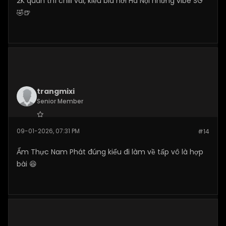
2K quán thì chill vãi, kiểu bia hơi Hà Nội nhưng vibe SG
🤣🍺
trangmixi
Senior Member
Join Date:
Jan 2026
09-01-2026, 07:31 PM
#14
Posts:
110
Ẩm Thực Nam Phát đúng kiểu đi làm về tấp vô là hợp
bài 😆