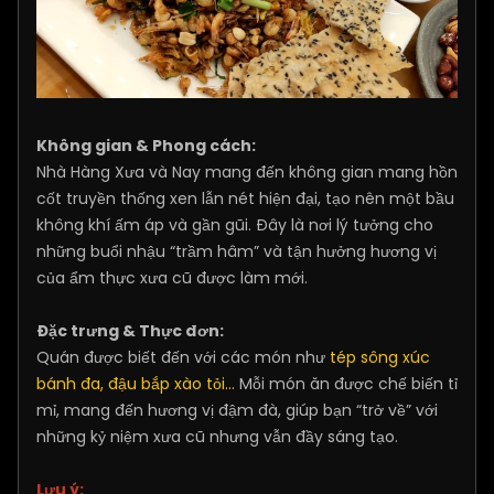
Không gian & Phong cách:
Nhà Hàng Xưa và Nay mang đến không gian mang hồn
cốt truyền thống xen lẫn nét hiện đại, tạo nên một bầu
không khí ấm áp và gần gũi. Đây là nơi lý tưởng cho
những buổi nhậu “trầm hâm” và tận hưởng hương vị
của ẩm thực xưa cũ được làm mới.
Đặc trưng & Thực đơn:
Quán được biết đến với các món như
tép sông xúc
bánh đa, đậu bắp xào tỏi…
Mỗi món ăn được chế biến tỉ
mỉ, mang đến hương vị đậm đà, giúp bạn “trở về” với
những kỷ niệm xưa cũ nhưng vẫn đầy sáng tạo.
Lưu ý: