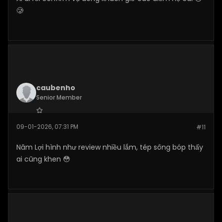
🥲
caubenho
Senior Member
Join Date:
Jan 2026
09-01-2026, 07:31 PM
#11
Posts:
110
Năm Lợi hình như review nhiều lắm, tép sông bóp thấy
ai cũng khen 😳