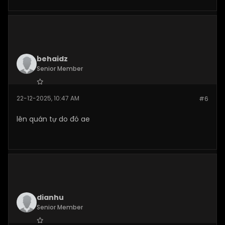
behaidz
Senior Member
Join Date:
Dec 2025
22-12-2025, 10:47 AM
#6
Posts:
277
lên quán tự do đó ae
dianhu
Senior Member