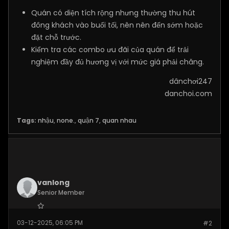
Quán có diện tích rộng nhưng thường thu hút
đông khách vào buổi tối, nên nên đến sớm hoặc
đặt chỗ trước.
Kiểm tra các combo ưu đãi của quán để trải
nghiệm đầy đủ hương vị với mức giá phải chăng.
dânchơi247
danchoi.com
Tags:
nhậu
,
none.
,
quận 7
,
quan nhau
vanlong
Senior Member
Join Date:
Dec 2025
03-12-2025, 06:05 PM
#2
Posts:
269