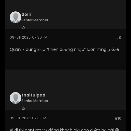
doiii
Senior Member
Join Date:
Jan 2026
09-01-2026, 07:30 PM
#9
Posts:
110
Quận 7 đúng kiểu “thiên đường nhậu” luôn mng ạ 😭🔥
thaituipad
Senior Member
Join Date:
Jan 2026
09-01-2026, 07:31 PM
#10
Posts:
110
Ai đi rồi confirm vụ đông khách giờ cao điểm hộ cái 😢