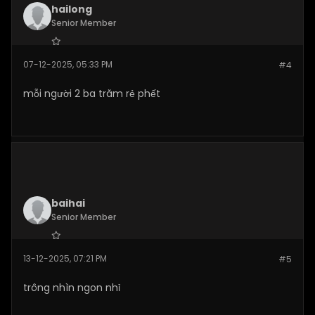
hailong
Senior Member
Join Date:
Dec 2025
07-12-2025, 05:33 PM
#4
Posts:
271
mỗi người 2 ba trăm rẻ phết
baihai
Senior Member
Join Date:
Dec 2025
13-12-2025, 07:21 PM
#5
Posts:
269
trông nhìn ngon nhỉ