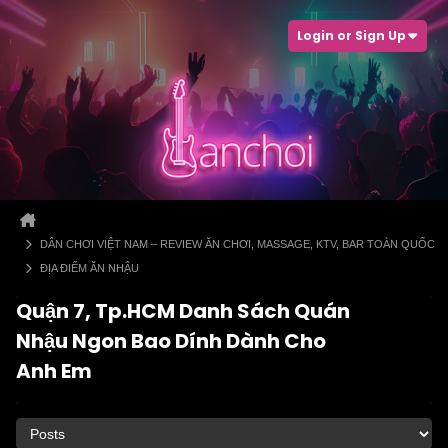
Login or Sign Up
DÂN CHƠI VIỆT NAM – REVIEW ĂN CHƠI, MASSAGE, KTV, BAR TOÀN QUỐC
ĐỊA ĐIỂM ĂN NHẬU
Quận 7, Tp.HCM Danh Sách Quán
Nhậu Ngon Bao Dính Dành Cho
Anh Em