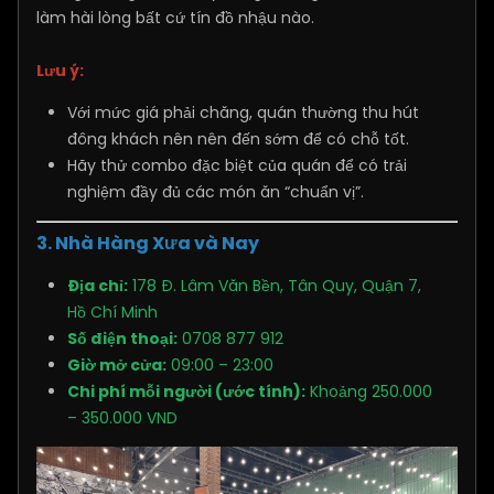
làm hài lòng bất cứ tín đồ nhậu nào.
Lưu ý:
Với mức giá phải chăng, quán thường thu hút
đông khách nên nên đến sớm để có chỗ tốt.
Hãy thử combo đặc biệt của quán để có trải
nghiệm đầy đủ các món ăn “chuẩn vị”.
3. Nhà Hàng Xưa và Nay
Địa chỉ:
178 Đ. Lâm Văn Bền, Tân Quy, Quận 7,
Hồ Chí Minh
Số điện thoại:
0708 877 912
Giờ mở cửa:
09:00 – 23:00
Chi phí mỗi người (ước tính):
Khoảng 250.000
– 350.000 VND