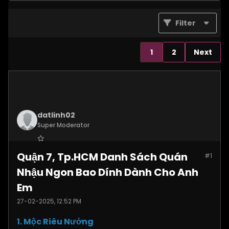
Filter
1
2
Next
datlinh02
Super Moderator
Join Date:
Jan 2025
Quận 7, Tp.HCM Danh Sách Quán
#1
Posts:
7876
Nhậu Ngon Bao Dính Dành Cho Anh
Em
27-02-2025, 12:52 PM
1. Mộc Riêu Nướng