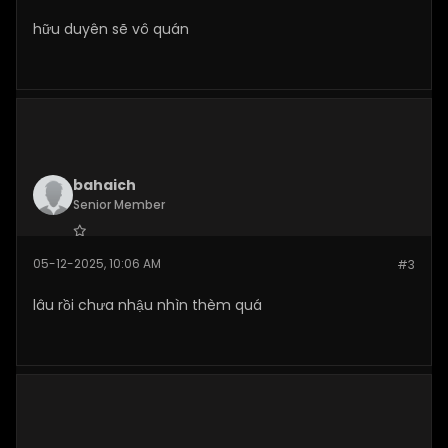
hữu duyên sẽ vô quán
bahaich
Senior Member
Join Date:
Dec 2025
05-12-2025, 10:06 AM
#3
Posts:
263
lâu rồi chưa nhậu nhìn thèm quá