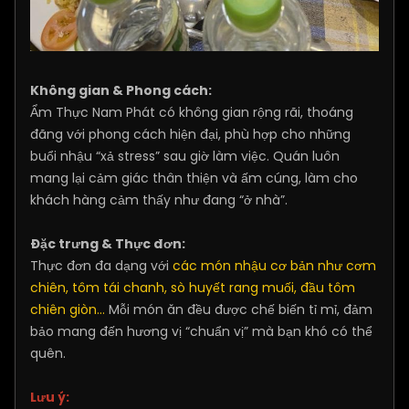
Không gian & Phong cách:
Ẩm Thực Nam Phát có không gian rộng rãi, thoáng
đãng với phong cách hiện đại, phù hợp cho những
buổi nhậu “xả stress” sau giờ làm việc. Quán luôn
mang lại cảm giác thân thiện và ấm cúng, làm cho
khách hàng cảm thấy như đang “ở nhà”.
Đặc trưng & Thực đơn:
Thực đơn đa dạng với
các món nhậu cơ bản như cơm
chiên, tôm tái chanh, sò huyết rang muối, đầu tôm
chiên giòn…
Mỗi món ăn đều được chế biến tỉ mỉ, đảm
bảo mang đến hương vị “chuẩn vị” mà bạn khó có thể
quên.
Lưu ý: