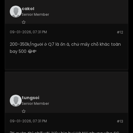
cakol
Senior Member
Join Date:
Jan 2026
09-01-2026, 07:31 PM
#12
Posts:
110
200-350k/người ở Q7 là ổn á, chứ mấy chỗ khác toàn
bay 500 😂💸
tungsoi
Senior Member
Join Date:
Jan 2026
09-01-2026, 07:31 PM
#13
Posts:
111