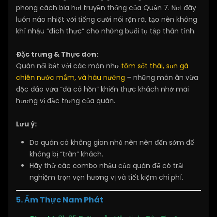
phong cách bia hơi truyền thống của Quận 7. Nơi đây
luôn náo nhiệt với tiếng cười nói rộn rã, tạo nên không
khí nhậu “đích thực” cho những buổi tụ tập thân tình.
Đặc trưng & Thực đơn:
Quán nổi bật với các món như
tôm sốt thái, sụn gà
chiên nước mắm, và hàu nướng
– những món ăn vừa
độc đáo vừa “đã có hồn” khiến thực khách nhớ mãi
hương vị đặc trưng của quán.
Lưu ý:
Do quán có không gian nhỏ nên nên đến sớm để
không bị “tràn” khách.
Hãy thử các combo nhậu của quán để có trải
nghiệm trọn vẹn hương vị và tiết kiệm chi phí.
5. Ẩm Thực Nam Phát