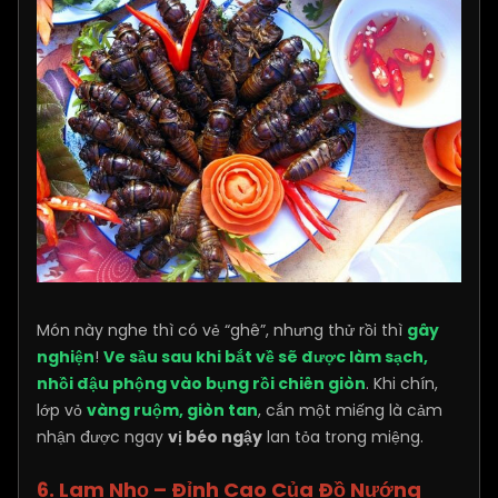
Món này nghe thì có vẻ “ghê”, nhưng thử rồi thì
gây
nghiện
!
Ve sầu sau khi bắt về sẽ được làm sạch,
nhồi đậu phộng vào bụng rồi chiên giòn
. Khi chín,
lớp vỏ
vàng ruộm, giòn tan
, cắn một miếng là cảm
nhận được ngay
vị béo ngậy
lan tỏa trong miệng.
6. Lam Nhọ – Đỉnh Cao Của Đồ Nướng