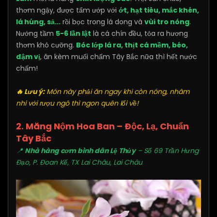
thơm ngậy, được tẩm ướp với
ớt, hạt tiêu, mắc khén,
lá húng, sả...
rồi bọc trong lá dong và
vùi tro nóng
.
Nướng tầm
5-6 lần lật
là cá chín đều, tỏa ra hương
thơm khó cưỡng.
Bóc lớp lá ra, thịt cá mềm, béo,
đậm vị
, ăn kèm muối chấm Tây Bắc nữa thì hết nước
chấm!
🔥 Lưu ý:
Món này phải ăn ngay khi còn nóng, nhâm
nhi với rượu ngô thì ngon quên lối về!
2. Măng Nộm Hoa Ban – Độc, Lạ, Chuẩn
Tây Bắc
📍
Nhà hàng cơm bình dân Lệ Thủy
– Số 69 Trần Hưng
Đạo, P. Đoan Kế, TX Lai Châu, Lai Châu