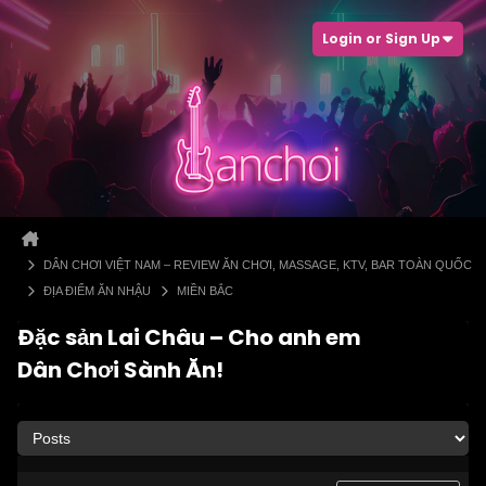
Login or Sign Up
DÂN CHƠI VIỆT NAM – REVIEW ĂN CHƠI, MASSAGE, KTV, BAR TOÀN QUỐC
ĐỊA ĐIỂM ĂN NHẬU
MIỀN BẮC
Đặc sản Lai Châu – Cho anh em
Dân Chơi Sành Ăn!