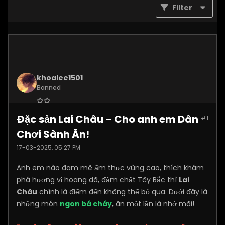
Filter
khoalee1501
Banned
Join Date:
Dec 2024
Đặc sản Lai Châu – Cho anh em Dân
#1
Posts:
5577
Chơi Sành Ăn!
17-03-2025, 05:27 PM
Anh em nào đam mê ẩm thực vùng cao, thích khám
phá hương vị hoang dã, đậm chất Tây Bắc thì
Lai
Châu
chính là điểm đến không thể bỏ qua. Dưới đây là
những món
ngon bá cháy
, ăn một lần là nhớ mãi!