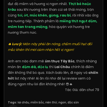
đạt độ mềm và hương vị ngon nhất.
Thịt bò hoặc
trâu
sau khi nướng trên than củi sẽ thái mỏng, trộn
cùng
tỏi, ớt, mắc khén, gừng, rau bí
, rồi nhồi vào ống
tre nướng tiếp. Thành phẩm là
miếng thịt ngọt đậm,
mềm tan trong miệng
,
hòa quyện với hương tre
nướng thơm nức.
🔥 Lưu ý:
Món này phải ăn nóng, chấm muối hạt dổi
mắc khén thì mới cảm nhận hết vị ngon!
Anh em nào đam mê
ẩm thực Tây Bắc
, thích những
món ăn
đậm đà, độc lạ
thì
Lai Châu
chính là điểm
đến không thể bỏ qua. Xách balo lên, đi ngay và
chiến
hết
list này nhé! Ai ăn rồi nhớ để lại review xem có
đúng ngon như lời đồn không nhé! 😎🔥
Tác Giả: dân chơi 79
Tags:
lai châu
,
miền bắc
,
nên thử
,
ngon
,
đặc sản