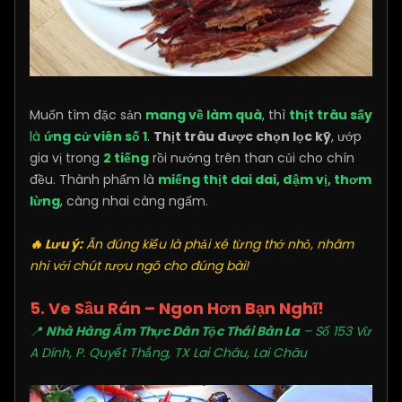
Muốn tìm đặc sản
mang về làm quà
, thì
thịt trâu sấy
là
ứng cử viên số 1
.
Thịt trâu được chọn lọc kỹ
, ướp
gia vị trong
2 tiếng
rồi nướng trên than củi cho chín
đều. Thành phẩm là
miếng thịt dai dai, đậm vị, thơm
lừng
, càng nhai càng ngấm.
🔥 Lưu ý:
Ăn đúng kiểu là phải xé từng thớ nhỏ, nhâm
nhi với chút rượu ngô cho đúng bài!
5. Ve Sầu Rán – Ngon Hơn Bạn Nghĩ!
📍
Nhà Hàng Ẩm Thực Dân Tộc Thái Bàn La
– Số 153 Vừ
A Dính, P. Quyết Thắng, TX Lai Châu, Lai Châu