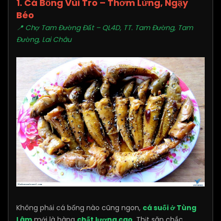
1. Cá Bống Vùi Tro – Thơm Lừng, Ngậy
Béo
📍 Chợ Tam Đường Đất – QL4D, TT. Tam Đường, Tam
Đường, Lai Châu
Không phải cá bống nào cũng ngon,
cá suối ở Tùng
Lâm
mới là hàng
chất lượng cao
. Thịt săn chắc,