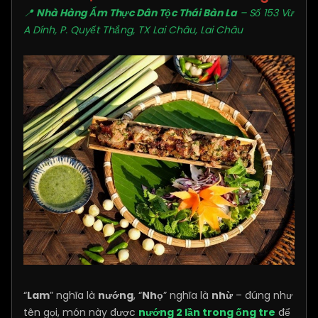
📍
Nhà Hàng Ẩm Thực Dân Tộc Thái Bàn La
– Số 153 Vừ
A Dính, P. Quyết Thắng, TX Lai Châu, Lai Châu
“
Lam
” nghĩa là
nướng
, “
Nhọ
” nghĩa là
nhừ
– đúng như
tên gọi, món này được
nướng 2 lần trong ống tre
để