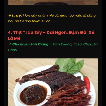
🔥 Lưu ý:
Món này nhâm nhi với rượu táo mèo là đúng
bài, ăn tới đâu thấm tới đó!
4. Thịt Trâu Sấy – Dai Ngon, Đậm Đà, Xé
Là Mê
📍
Chợ phiên San Thàng
– Tam Đường, TX Lai Châu, Lai
Châu