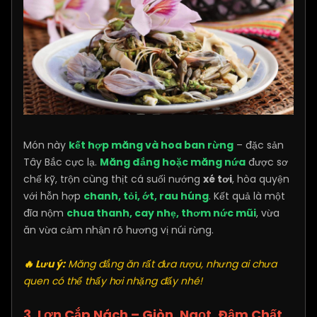
Món này
kết hợp măng và hoa ban rừng
– đặc sản
Tây Bắc cực lạ.
Măng đắng hoặc măng nứa
được sơ
chế kỹ, trộn cùng thịt cá suối nướng
xé tơi
, hòa quyện
với hỗn hợp
chanh, tỏi, ớt, rau húng
. Kết quả là một
đĩa nộm
chua thanh, cay nhẹ, thơm nức mũi
, vừa
ăn vừa cảm nhận rõ hương vị núi rừng.
🔥 Lưu ý:
Măng đắng ăn rất đưa rượu, nhưng ai chưa
quen có thể thấy hơi nhặng đấy nhé!
3. Lợn Cắp Nách – Giòn, Ngọt, Đậm Chất