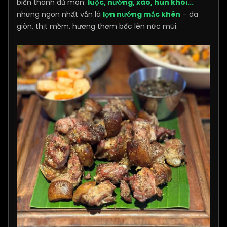
biến thành đủ món:
luộc, nướng, xào, hun khói...
nhưng ngon nhất vẫn là
lợn nướng mắc khén
– da
giòn, thịt mềm, hương thơm bốc lên nức mũi.