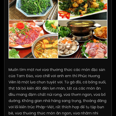
Muốn tìm một nơi vừa thưởng thức các món đặc sản
của Tam Đảo, vừa chill với anh em thì Phúc Hương
Viên là một lựa chọn tuyệt vời. Từ gà đồi, cá bống suối,
thịt tái bò kiến đốt đến lợn mán, tất cả các món ăn
đều mang đậm chất núi rừng, vừa thơm ngon, vừa bổ
dưỡng. Không gian nhà hàng sang trọng, thoáng đãng
với lối kiến trúc Pháp-Việt, rất thích hợp để tụ tập bạn
bè, vừa thưởng thức món ăn ngon, vừa nhâm nhi