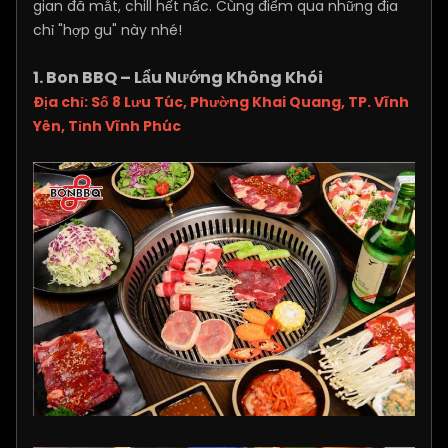
gian đã mắt, chill hết nấc. Cùng điểm qua những địa
chỉ "hợp gu" này nhé!
1. Bon BBQ – Lẩu Nướng Không Khói
Địa chỉ: Số 8 Lưu Túc, Phường Khai Quang, TP. Vĩnh
Yên, Tỉnh Vĩnh Phúc