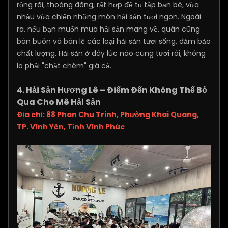
rộng rãi, thoáng đãng, rất hợp để tụ tập bạn bè, vừa
nhậu vừa chiến những món hải sản tươi ngon. Ngoài
ra, nếu bạn muốn mua hải sản mang về, quán cũng
bán buôn và bán lẻ các loại hải sản tươi sống, đảm bảo
chất lượng. Hải sản ở đây lúc nào cũng tươi rói, không
lo phải "chặt chém" giá cả.
4. Hải Sản Hương Lê – Điểm Đến Không Thể Bỏ
Qua Cho Mê Hải Sản
Địa chỉ: 88 Phan Chu Trinh, Phường Khai Quang,
TP. Vĩnh Yên, Tỉnh Vĩnh Phúc