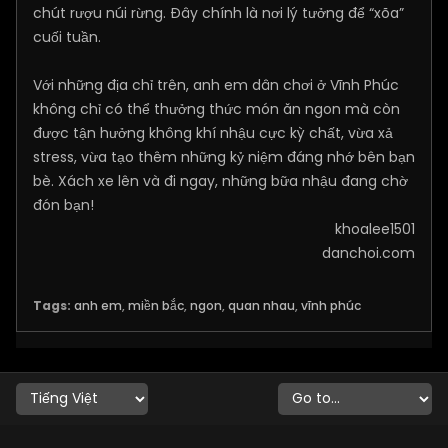
chút rượu núi rừng. Đây chính là nơi lý tưởng để “xõa”
cuối tuần.
Với những địa chỉ trên, anh em dân chơi ở Vĩnh Phúc
không chỉ có thể thưởng thức món ăn ngon mà còn
được tận hưởng không khí nhậu cực kỳ chất, vừa xả
stress, vừa tạo thêm những kỷ niệm đáng nhớ bên bạn
bè. Xách xe lên và đi ngay, những bữa nhậu đang chờ
đón bạn!
khoalee1501
danchoi.com
Tags:
anh em
,
miền bắc
,
ngon
,
quan nhau
,
vĩnh phúc