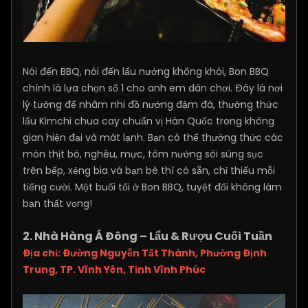
Nói đến BBQ, nói đến lẩu nướng không khói, Bon BBQ
chính là lựa chọn số 1 cho anh em dân chơi. Đây là nơi
lý tưởng để nhâm nhi đồ nướng đậm đà, thưởng thức
lẩu Kimchi chua cay chuẩn vị Hàn Quốc trong không
gian hiện đại và mát lạnh. Bạn có thể thưởng thức các
món thịt bò, nghêu, mực, tôm nướng sôi sùng sục
trên bếp, xẻng bia và bạn bè thì có sẵn, chỉ thiếu mỗi
tiếng cười. Một buổi tối ở Bon BBQ, tuyệt đối không làm
bạn thất vọng!
2. Nhà Hàng Á Đông – Lẩu & Rượu Cuối Tuần
Địa chỉ: Đường Nguyễn Tất Thành, Phường Định
Trung, TP. Vĩnh Yên, Tỉnh Vĩnh Phúc