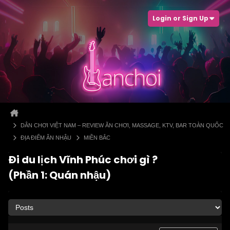
Login or Sign Up
DÂN CHƠI VIỆT NAM – REVIEW ĂN CHƠI, MASSAGE, KTV, BAR TOÀN QUỐC
ĐỊA ĐIỂM ĂN NHẬU
MIỀN BẮC
Đi du lịch Vĩnh Phúc chơi gì ?
(Phần 1: Quán nhậu)