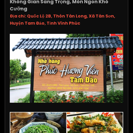
Không Gian Sang Trọng, Món Ngon Khó
Cưỡng
Địa chỉ: Quốc Lộ 2B, Thôn Tân Long, Xã Tân Sơn,
Huyện Tam Đảo, Tỉnh Vĩnh Phúc