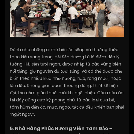
Dành cho những ai mê hải sản sống và thưởng thức
theo kiểu sang trọng, Hải Sản Hương Lê là điểm đến lý
tưởng. Hải sản tươi ngon, được nhập từ các vùng biển
nổi tiếng, giữ nguyên độ tươi sống, và có thể được chế
biến theo nhiều kiểu như nướng, hấp, rang muối, hoặc
làm lẩu. Không gian quán thoáng đãng, thiết kế hiện
đại, tạo cảm giác thoải mái khi ngồi nhậu. Các món ăn
tại đây cũng cực kỳ phong phú, từ các loại cua bể,
tôm hùm đến ốc, mực, ngao, tất cả đều khiến bạn phải
“ngất ngây”.
5. Nhà Hàng Phúc Hương Viên Tam Đảo –