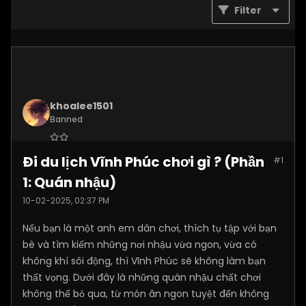
Filter
khoalee1501
Banned
Join Date:
Dec 2024
Đi du lịch Vĩnh Phúc chơi gì ? (Phần
#1
Posts:
5577
1: Quán nhậu)
10-02-2025, 02:37 PM
Nếu bạn là một anh em dân chơi, thích tụ tập với bạn
bè và tìm kiếm những nơi nhậu vừa ngon, vừa có
không khí sôi động, thì Vĩnh Phúc sẽ không làm bạn
thất vọng. Dưới đây là những quán nhậu chất chơi
không thể bỏ qua, từ món ăn ngon tuyệt đến không