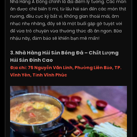
Nhà Hàng Á Đông chính là địa điểm lý tưởng. Các món
ăn được chế biến tỉ mỉ, từ lẩu hải sản đến các món thịt
nướng, đều cực kỳ bắt vị. Không gian thoải mái, âm
nhạc nhẹ nhàng, đây sẽ là một buổi gặp gỡ tuyệt vời
để vừa trò chuyện vừa thưởng thức đồ ăn ngon. Bữa
nhậu này, đảm bảo sẽ khiến bạn mê mẩn!
3. Nhà Hàng Hải Sản Bóng Đá – Chất Lượng
Hải Sản Đỉnh Cao
Địa chỉ: 75 Nguyễn Văn Linh, Phường Liên Bảo, TP.
Vĩnh Yên, Tỉnh Vĩnh Phúc