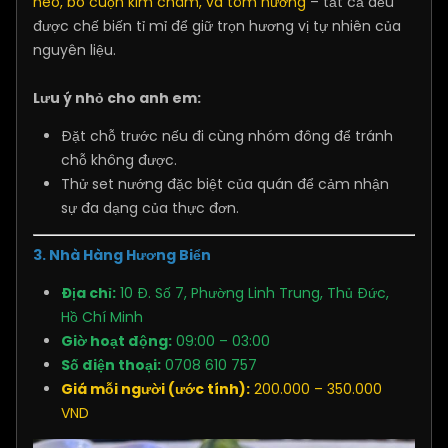
heo, bò cuộn kim châm, và tôm nướng
– tất cả đều
được chế biến tỉ mỉ để giữ trọn hương vị tự nhiên của
nguyên liệu.
Lưu ý nhỏ cho anh em:
Đặt chỗ trước nếu đi cùng nhóm đông để tránh
chỗ không được.
Thử set nướng đặc biệt của quán để cảm nhận
sự đa dạng của thực đơn.
3. Nhà Hàng Hương Biển
Địa chỉ:
10 Đ. Số 7, Phường Linh Trung, Thủ Đức,
Hồ Chí Minh
Giờ hoạt động:
09:00 – 03:00
Số điện thoại:
0708 610 757
Giá mỗi người (ước tính):
200.000 – 350.000
VND