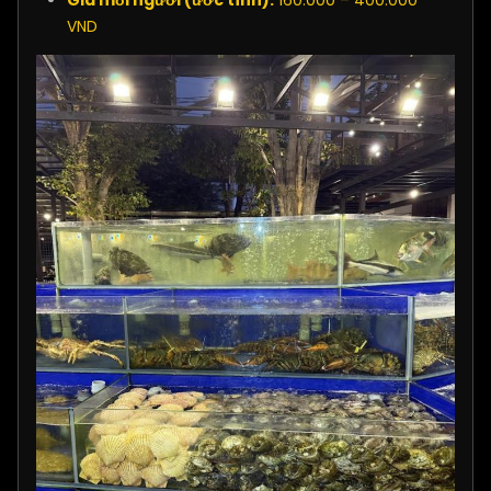
Giá mỗi người (ước tính):
160.000 – 400.000
VND