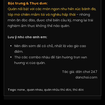
Đặc trưng & Thực đơn:
Quán nổi bật với các món ngon như hến xúc bánh đa,
tóp mở chiên mắm tỏi và nghêu hấp thái
– những
món ăn độc đáo, được chế biến cầu kỳ, mang lại trải
nghiệm ẩm thực không thể nào quên.
Lưu ý nhỏ cho anh em:
Nên đến sớm để có chỗ, nhất là vào giờ cao
điểm.
Thử các combo nhậu để tận hưởng trọn vẹn
hương vị của quán.
Tác giả: dân chơi 247
danchoi.com
Tags:
none.
,
quan nhau
,
quán nhậu thủ đức
,
thủ đức