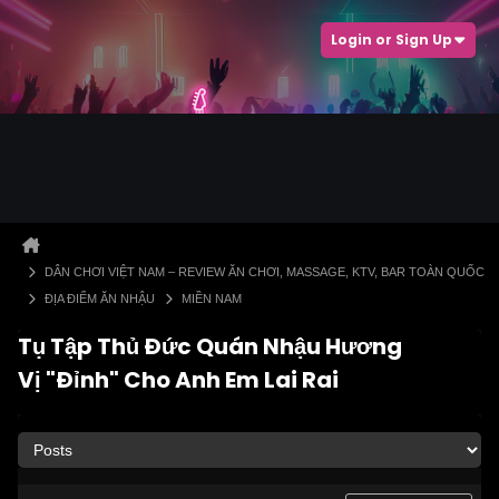
Login or Sign Up
DÂN CHƠI VIỆT NAM – REVIEW ĂN CHƠI, MASSAGE, KTV, BAR TOÀN QUỐC
ĐỊA ĐIỂM ĂN NHẬU
MIỀN NAM
Tụ Tập Thủ Đức Quán Nhậu Hương
Vị "Đỉnh" Cho Anh Em Lai Rai