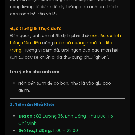
năng lượng, là điểm đến lý tưởng cho anh em thích
các món hải sản và lẩu.
Đặc trưng & Thực đơn:
Đến quán, anh em nhất định phải thử
món lẩu cá linh
bông điên điển
cùng
món cá nướng muối ớt đặc
trưng
. Hương vị đậm đà, tươi ngon của các món hải
sản tại đây sẽ khiến ai đã thử cũng phải "ghiền".
Lưu ý nhỏ cho anh em:
Nên đến sớm để có bàn, nhất là vào giờ cao
điểm.
2. Tiệm ăn Nhà Khói
Địa chỉ:
82 Đường 36, Linh Đông, Thủ Đức, Hồ
Chí Minh
Giờ hoạt động:
11:00 – 23:00