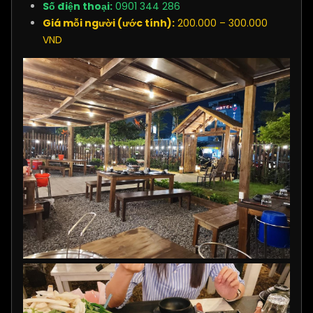
Số điện thoại:
0901 344 286
Giá mỗi người (ước tính):
200.000 – 300.000
VND