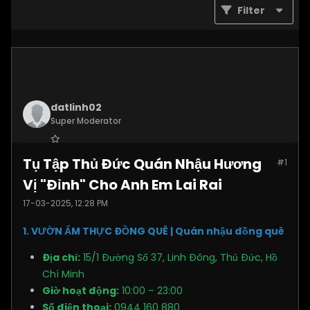
Filter
datlinh02
Super Moderator
Join Date:
Jan 2025
Tụ Tập Thủ Đức Quán Nhậu Hương
#1
Posts:
7876
Vị "Đỉnh" Cho Anh Em Lai Rai
17-03-2025, 12:28 PM
1. VƯỜN ẨM THỰC ĐỒNG QUÊ | Quán nhậu đồng quê
Địa chỉ:
15/1 Đường Số 37, Linh Đông, Thủ Đức, Hồ
Chí Minh
Giờ hoạt động:
10:00 – 23:00
Số điện thoại:
0944 160 880