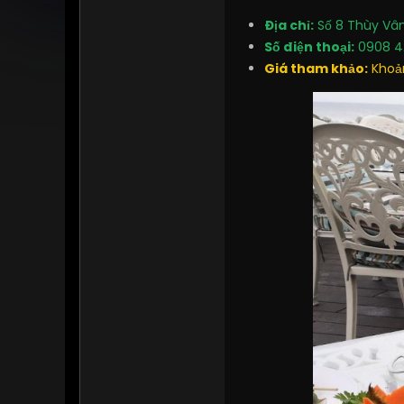
Địa chỉ:
Số 8 Thùy Vân
Số điện thoại:
0908 4
Giá tham khảo:
Khoản