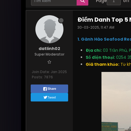
Page
of
1
Điểm Danh Top 5 
30-03-2025, 11:47 AM
1. Gành Hào Seafood Re
datlinh02
Địa chỉ:
03 Trần Phú, 
Super Moderator
Số điện thoại:
0254 3
Giá tham khảo:
Từ kh
Join Date:
Jan 2025
Posts:
7876
Share
Tweet