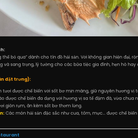
h:
 thể bỏ qua” dành cho tín đồ hải sản. Với không gian hiện đại, r
 và sang trọng, lý tưởng cho các bữa tiệc gia đình, hẹn hò hay c
n đặt trưng):
 tươi được chế biến với sốt bơ mịn màng, giữ nguyên hương vị t
o được chế biến đa dạng với hương vị sa tế đậm đà, vừa chua nhẹ
ơi giòn rụm, ăn kèm sốt bơ thơm lừng.
n:
Các món hải sản đặc sắc như cua, tôm, mực… được chế biến 
staurant