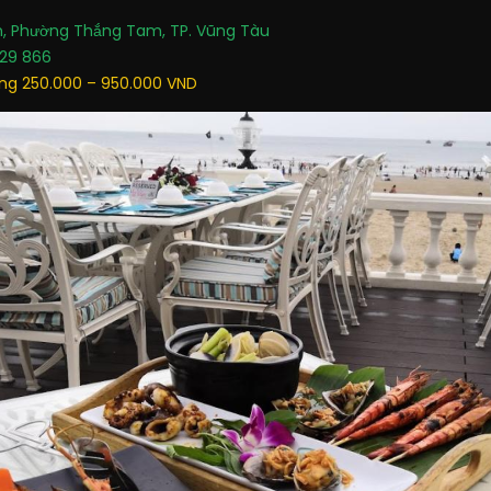
, Phường Thắng Tam, TP. Vũng Tàu
29 866
g 250.000 – 950.000 VND