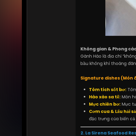
Không gian & Phong các
Gành Hào là địa chỉ “không
bầu không khí thoáng đãng
Signature dishes (Món ă
Tôm tích sốt bơ:
Tôm
Hào xào sa tế:
Món hà
Mực chiên bơ:
Mực tư
Cơm cua & Lẩu hải sả
đặc trưng của biển cả
2. La Sirena Seafood Re