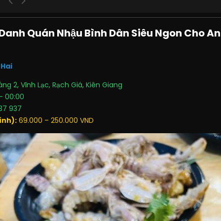
 Danh Quán Nhậu Bình Dân Siêu Ngon Cho A
 Hai
áng 2, Vĩnh Lạc, Rạch Giá, Kiên Giang
– 00:00
37 937
ính):
69.000 – 250.000 VND