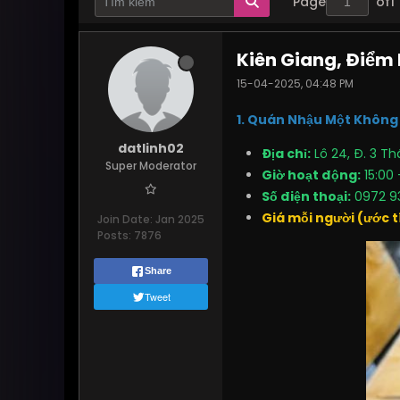
Page
of
1
Kiên Giang, Điểm
15-04-2025, 04:48 PM
1. Quán Nhậu Một Không
datlinh02
Địa chỉ:
Lô 24, Đ. 3 Th
Super Moderator
Giờ hoạt động:
15:00 
Số điện thoại:
0972 9
Giá mỗi người (ước t
Join Date:
Jan 2025
Posts:
7876
Share
Tweet