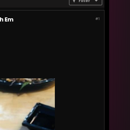
Filter
nh Em
#1