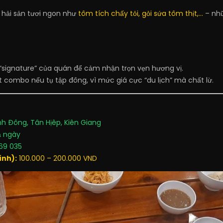
 hải sản tươi ngon như
tôm tích chấy tỏi, gỏi sứa tôm thịt,...
– nh
signature” của quán để cảm nhận trọn vẹn hương vị.
 combo nếu tụ tập đông, vì mức giá cực “du lịch” mà chất lừ.
h Đông, Tân Hịêp, Kiên Giang
 ngày
69 035
ính):
100.000 – 200.000 VND