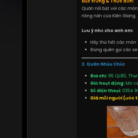
Đặc trưng & Thực đơn:
Quán nổi bật với các món
nồng nàn của Kiên Giang.
Lưu ý nhỏ cho anh em:
Hãy thử hết các món “
Đừng quên gọi các set
2. Quán Nhậu Chắc
Địa chỉ:
65 QL80, Thạn
Giờ hoạt động:
Mở cả
Số điện thoại:
0354 9
Giá mỗi người (ước t