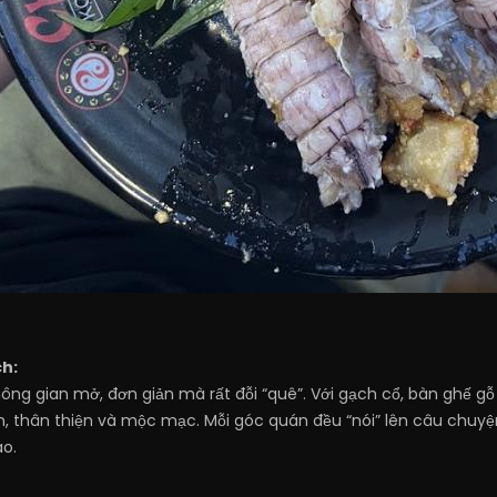
h:
ng gian mở, đơn giản mà rất đỗi “quê”. Với gạch cổ, bàn ghế g
ạn, thân thiện và mộc mạc. Mỗi góc quán đều “nói” lên câu chu
ào.