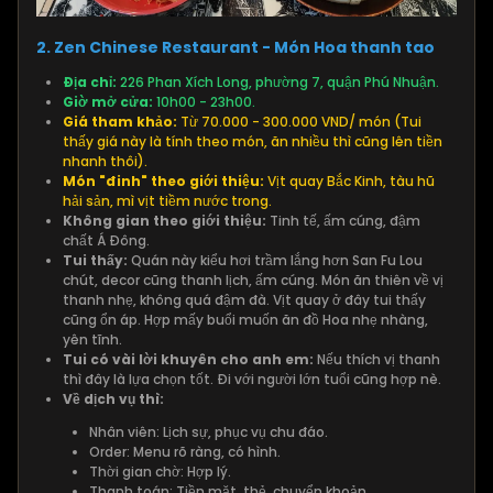
2. Zen Chinese Restaurant - Món Hoa thanh tao
Địa chỉ:
226 Phan Xích Long, phường 7, quận Phú Nhuận.
Giờ mở cửa:
10h00 - 23h00.
Giá tham khảo:
Từ 70.000 - 300.000 VND/ món (Tui
thấy giá này là tính theo món, ăn nhiều thì cũng lên tiền
nhanh thôi).
Món "đinh" theo giới thiệu:
Vịt quay Bắc Kinh, tàu hũ
hải sản, mì vịt tiềm nước trong.
Không gian theo giới thiệu:
Tinh tế, ấm cúng, đậm
chất Á Đông.
Tui thấy:
Quán này kiểu hơi trầm lắng hơn San Fu Lou
chút, decor cũng thanh lịch, ấm cúng. Món ăn thiên về vị
thanh nhẹ, không quá đậm đà. Vịt quay ở đây tui thấy
cũng ổn áp. Hợp mấy buổi muốn ăn đồ Hoa nhẹ nhàng,
yên tĩnh.
Tui có vài lời khuyên cho anh em:
Nếu thích vị thanh
thì đây là lựa chọn tốt. Đi với người lớn tuổi cũng hợp nè.
Về dịch vụ thì:
Nhân viên: Lịch sự, phục vụ chu đáo.
Order: Menu rõ ràng, có hình.
Thời gian chờ: Hợp lý.
Thanh toán: Tiền mặt, thẻ, chuyển khoản.