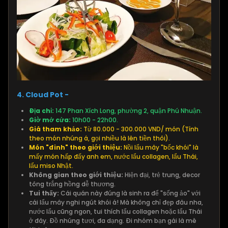
4. Cloud Pot -
Địa chỉ:
147 Phan Xích Long, phường 2, quận Phú Nhuận.
Giờ mở cửa:
10h00 - 22h00.
Giá tham khảo:
Từ 80.000 - 300.000 VND/ món (Tính
theo món nhúng á, gọi nhiều là lên tiền thôi).
Món "đinh" theo giới thiệu:
Nồi lẩu mây "bốc khói" là
mấy món hấp đấy anh em, nước lẩu collagen, lẩu Thái,
lẩu miso Nhật.
Không gian theo giới thiệu:
Hiện đại, trẻ trung, decor
tông trắng hồng dễ thương.
Tui thấy:
Cái quán này đúng là sinh ra để "sống ảo" với
cái lẩu mây nghi ngút khói á! Mà không chỉ đẹp đâu nha,
nước lẩu cũng ngon, tui thích lẩu collagen hoặc lẩu Thái
ở đây. Đồ nhúng tươi, đa dạng. Đi nhóm bạn gái là mê