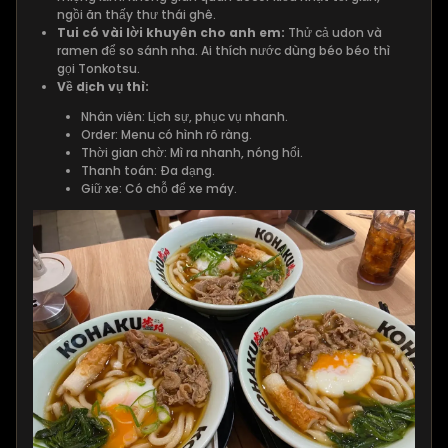
ngồi ăn thấy thư thái ghê.
Tui có vài lời khuyên cho anh em:
Thử cả udon và
ramen để so sánh nha. Ai thích nước dùng béo béo thì
gọi Tonkotsu.
Về dịch vụ thì:
Nhân viên: Lịch sự, phục vụ nhanh.
Order: Menu có hình rõ ràng.
Thời gian chờ: Mì ra nhanh, nóng hổi.
Thanh toán: Đa dạng.
Giữ xe: Có chỗ để xe máy.