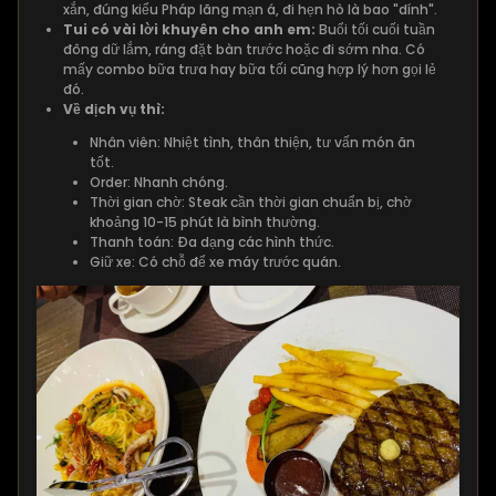
xắn, đúng kiểu Pháp lãng mạn á, đi hẹn hò là bao "dính".
Tui có vài lời khuyên cho anh em:
Buổi tối cuối tuần
đông dữ lắm, ráng đặt bàn trước hoặc đi sớm nha. Có
mấy combo bữa trưa hay bữa tối cũng hợp lý hơn gọi lẻ
đó.
Về dịch vụ thì:
Nhân viên: Nhiệt tình, thân thiện, tư vấn món ăn
tốt.
Order: Nhanh chóng.
Thời gian chờ: Steak cần thời gian chuẩn bị, chờ
khoảng 10-15 phút là bình thường.
Thanh toán: Đa dạng các hình thức.
Giữ xe: Có chỗ để xe máy trước quán.