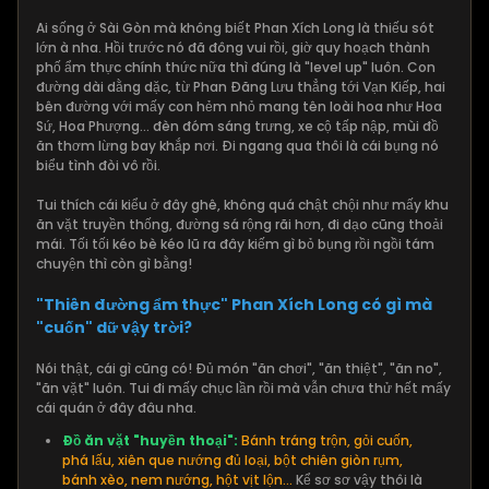
Ai sống ở Sài Gòn mà không biết Phan Xích Long là thiếu sót
lớn à nha. Hồi trước nó đã đông vui rồi, giờ quy hoạch thành
phố ẩm thực chính thức nữa thì đúng là "level up" luôn. Con
đường dài dằng dặc, từ Phan Đăng Lưu thẳng tới Vạn Kiếp, hai
bên đường với mấy con hẻm nhỏ mang tên loài hoa như Hoa
Sứ, Hoa Phượng... đèn đóm sáng trưng, xe cộ tấp nập, mùi đồ
ăn thơm lừng bay khắp nơi. Đi ngang qua thôi là cái bụng nó
biểu tình đòi vô rồi.
Tui thích cái kiểu ở đây ghê, không quá chật chội như mấy khu
ăn vặt truyền thống, đường sá rộng rãi hơn, đi dạo cũng thoải
mái. Tối tối kéo bè kéo lũ ra đây kiếm gì bỏ bụng rồi ngồi tám
chuyện thì còn gì bằng!
"Thiên đường ẩm thực" Phan Xích Long có gì mà
"cuốn" dữ vậy trời?
Nói thật, cái gì cũng có! Đủ món "ăn chơi", "ăn thiệt", "ăn no",
"ăn vặt" luôn. Tui đi mấy chục lần rồi mà vẫn chưa thử hết mấy
cái quán ở đây đâu nha.
Đồ ăn vặt "huyền thoại":
Bánh tráng trộn, gỏi cuốn,
phá lấu, xiên que nướng đủ loại, bột chiên giòn rụm,
bánh xèo, nem nướng, hột vịt lộn...
Kể sơ sơ vậy thôi là