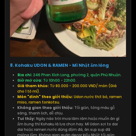
8. Kohaku UDON & RAMEN - Mì Nhật ấm lòng
Địa chỉ:
246 Phan Xích Long, phường 2, quận Phú Nhuận.
Giờ mở cửa:
Từ 10h00 - 22h00.
Giá tham khảo:
Từ 80.000 - 200.000 VND/ món (Giá
cho 1 tô mì).
Món "đinh" theo giới thiệu:
Udon nước thịt bò, ramen
miso, ramen tonkotsu.
Không gian theo giới thiệu:
Tối giản, tông màu gỗ
sáng, thanh lịch, dễ chịu.
Tui thấy:
Ngày nào trời mưa lâm râm hoặc muốn ăn gì
ấm bụng thì Kohaku là lựa chọn hay. Mì Udon sợi to dai
dai hoặc ramen nước dùng đậm đà, ăn sụp sụp đã
miệng lắm. Không gian quán decor kiểu Nhật tối giản,