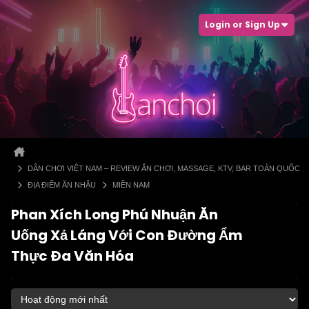
Login or Sign Up
DÂN CHƠI VIỆT NAM – REVIEW ĂN CHƠI, MASSAGE, KTV, BAR TOÀN QUỐC
ĐỊA ĐIỂM ĂN NHẬU
MIỀN NAM
Phan Xích Long Phú Nhuận Ăn
Uống Xả Láng Với Con Đường Ẩm
Thực Đa Văn Hóa