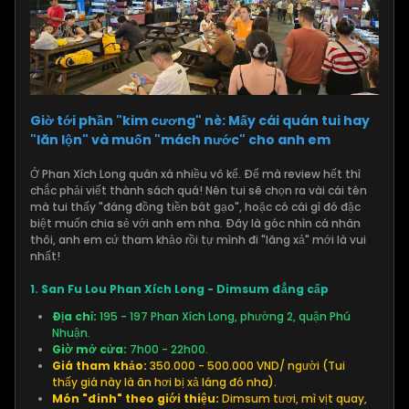
Giờ tới phần "kim cương" nè: Mấy cái quán tui hay
"lăn lộn" và muốn "mách nước" cho anh em
Ở Phan Xích Long quán xá nhiều vô kể. Để mà review hết thì
chắc phải viết thành sách quá! Nên tui sẽ chọn ra vài cái tên
mà tui thấy "đáng đồng tiền bát gạo", hoặc có cái gì đó đặc
biệt muốn chia sẻ với anh em nha. Đây là góc nhìn cá nhân
thôi, anh em cứ tham khảo rồi tự mình đi "lăng xả" mới là vui
nhất!
1. San Fu Lou Phan Xích Long - Dimsum đẳng cấp
Địa chỉ:
195 - 197 Phan Xích Long, phường 2, quận Phú
Nhuận.
Giờ mở cửa:
7h00 - 22h00.
Giá tham khảo:
350.000 - 500.000 VND/ người (Tui
thấy giá này là ăn hơi bị xả láng đó nha).
Món "đinh" theo giới thiệu:
Dimsum tươi, mì vịt quay,