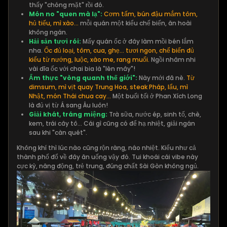
thấy "chóng mặt" rồi đó.
Món no "quen mà lạ":
Cơm tấm, bún đậu mắm tôm,
hủ tiếu, mì xào...
mỗi quán một kiểu chế biến, ăn hoài
không ngán.
Hải sản tươi rói:
Mấy quán ốc ở đây làm mồi bén lắm
nha.
Ốc đủ loại, tôm, cua, ghẹ... tươi ngon, chế biến đủ
kiểu từ nướng, luộc, xào me, rang muối.
Ngồi nhâm nhi
vài dĩa ốc với chai bia là "lên mây"!
Ẩm thực "vòng quanh thế giới":
Này mới đã nè.
Từ
dimsum, mì vịt quay Trung Hoa, steak Pháp, lẩu, mì
Nhật, món Thái chua cay...
Một buổi tối ở Phan Xích Long
là đủ vị từ Á sang Âu luôn!
Giải khát, tráng miệng:
Trà sữa, nước ép, sinh tố, chè,
kem, trái cây tô... Cái gì cũng có để hạ nhiệt, giải ngán
sau khi "càn quét".
Không khí thì lúc nào cũng rộn ràng, náo nhiệt. Kiểu như cả
thành phố đổ về đây ăn uống vậy đó. Tui khoái cái vibe này
cực kỳ, năng động, trẻ trung, đúng chất Sài Gòn không ngủ.