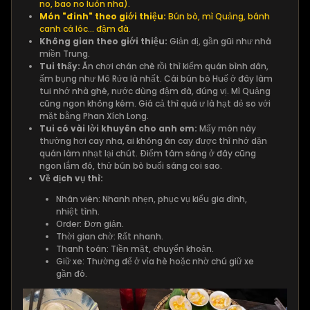
no, bao no luôn nha).
Món "đinh" theo giới thiệu:
Bún bò, mì Quảng, bánh
canh cá lóc... đậm đà.
Không gian theo giới thiệu:
Giản dị, gần gũi như nhà
miền Trung.
Tui thấy:
Ăn chơi chán chê rồi thì kiếm quán bình dân,
ấm bụng như Mô Rứa là nhất. Cái bún bò Huế ở đây làm
tui nhớ nhà ghê, nước dùng đậm đà, đúng vị. Mì Quảng
cũng ngon không kém. Giá cả thì quá ư là hạt dẻ so với
mặt bằng Phan Xích Long.
Tui có vài lời khuyên cho anh em:
Mấy món này
thường hơi cay nha, ai không ăn cay được thì nhớ dặn
quán làm nhạt lại chút. Điểm tâm sáng ở đây cũng
ngon lắm đó, thử bún bò buổi sáng coi sao.
Về dịch vụ thì:
Nhân viên: Nhanh nhẹn, phục vụ kiểu gia đình,
nhiệt tình.
Order: Đơn giản.
Thời gian chờ: Rất nhanh.
Thanh toán: Tiền mặt, chuyển khoản.
Giữ xe: Thường để ở vỉa hè hoặc nhờ chú giữ xe
gần đó.