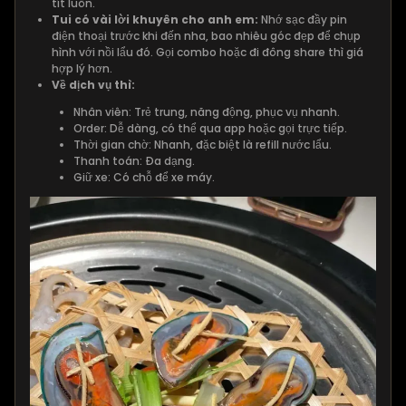
tít luôn.
Tui có vài lời khuyên cho anh em:
Nhớ sạc đầy pin
điện thoại trước khi đến nha, bao nhiêu góc đẹp để chụp
hình với nồi lẩu đó. Gọi combo hoặc đi đông share thì giá
hợp lý hơn.
Về dịch vụ thì:
Nhân viên: Trẻ trung, năng động, phục vụ nhanh.
Order: Dễ dàng, có thể qua app hoặc gọi trực tiếp.
Thời gian chờ: Nhanh, đặc biệt là refill nước lẩu.
Thanh toán: Đa dạng.
Giữ xe: Có chỗ để xe máy.