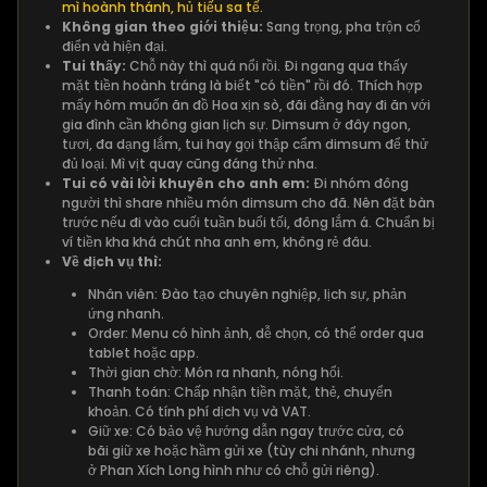
mì hoành thánh, hủ tiếu sa tế.
Không gian theo giới thiệu:
Sang trọng, pha trộn cổ
điển và hiện đại.
Tui thấy:
Chỗ này thì quá nổi rồi. Đi ngang qua thấy
mặt tiền hoành tráng là biết "có tiền" rồi đó. Thích hợp
mấy hôm muốn ăn đồ Hoa xịn sò, đãi đằng hay đi ăn với
gia đình cần không gian lịch sự. Dimsum ở đây ngon,
tươi, đa dạng lắm, tui hay gọi thập cẩm dimsum để thử
đủ loại. Mì vịt quay cũng đáng thử nha.
Tui có vài lời khuyên cho anh em:
Đi nhóm đông
người thì share nhiều món dimsum cho đã. Nên đặt bàn
trước nếu đi vào cuối tuần buổi tối, đông lắm á. Chuẩn bị
ví tiền kha khá chút nha anh em, không rẻ đâu.
Về dịch vụ thì:
Nhân viên: Đào tạo chuyên nghiệp, lịch sự, phản
ứng nhanh.
Order: Menu có hình ảnh, dễ chọn, có thể order qua
tablet hoặc app.
Thời gian chờ: Món ra nhanh, nóng hổi.
Thanh toán: Chấp nhận tiền mặt, thẻ, chuyển
khoản. Có tính phí dịch vụ và VAT.
Giữ xe: Có bảo vệ hướng dẫn ngay trước cửa, có
bãi giữ xe hoặc hầm gửi xe (tùy chi nhánh, nhưng
ở Phan Xích Long hình như có chỗ gửi riêng).