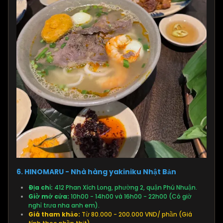
6. HINOMARU - Nhà hàng yakiniku Nhật Bản
Địa chỉ:
412 Phan Xích Long, phường 2, quận Phú Nhuận.
Giờ mở cửa:
10h00 - 14h00 và 16h00 - 22h00 (Có giờ
nghỉ trưa nha anh em).
Giá tham khảo:
Từ 80.000 - 200.000 VND/ phần (Giá