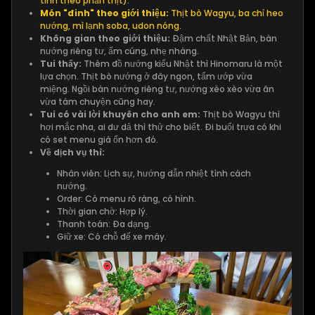
tính theo phần thịt).
Món "đinh" theo giới thiệu:
Thịt bò Wagyu, ba chỉ heo
nướng, mì lạnh soba, udon nóng.
Không gian theo giới thiệu:
Đậm chất Nhật Bản, bàn
nướng riêng tư, ấm cúng, nhẹ nhàng.
Tui thấy:
Thèm đồ nướng kiểu Nhật thì Hinomaru là một
lựa chọn. Thịt bò nướng ở đây ngon, tẩm ướp vừa
miệng. Ngồi bàn nướng riêng tư, nướng xèo xèo vừa ăn
vừa tám chuyện cũng hay.
Tui có vài lời khuyên cho anh em:
Thịt bò Wagyu thì
hơi mắc nha, ai dư dả thì thử cho biết. Đi buổi trưa có khi
có set menu giá ổn hơn đó.
Về dịch vụ thì:
Nhân viên: Lịch sự, hướng dẫn nhiệt tình cách
nướng.
Order: Có menu rõ ràng, có hình.
Thời gian chờ: Hợp lý.
Thanh toán: Đa dạng.
Giữ xe: Có chỗ để xe máy.