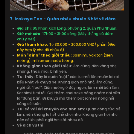
7. Izakaya Ten - Quán nhậu chuẩn Nhật về đêm
Địa chỉ:
95 Phan Xích Long, phường 2, quận Phú Nhuận.
Giờ mở cửa:
17h00 - 3h00 sáng (Mấy thằng cú đêm
chú ý nè!).
Giá tham khảo:
Từ 30.000 - 200.000 VND/ phần (Giá
này hợp lý cho đồ nhậu á).
Món "đinh" theo giới thiệu:
Sashimi, yakitori (xiên
nướng), mì ramen nước tương.
Không gian theo giới thiệu:
Ấm cúng, đèn vàng nhẹ
nhàng, thoải mái, bình yên.
Tui thấy:
Đây là quán "ruột" của tui mỗi lần muốn lai rai
kiểu Nhật về khuya nè. Không gian nhỏ nhỏ, ấm cúng,
ngồi rất "feel". Xiên nướng ở đây ngon, làm mồi bén lắm.
Sashimi tươi rói. Gọi thêm chai sake nóng nhâm nhi nữa
là "đúng bài". Đi khuya mà thèm bát ramen nóng hổi
cũng có luôn.
Tui có vài lời khuyên cho anh em:
Quán đóng cửa trễ
lắm, nên không lo hết chỗ chơi nha. Không gian hơi nhỏ
nên có khi phải ngồi hơi sát nhau đó.
Về dịch vụ thì: