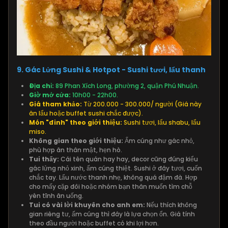
9. Gác Lửng Sushi & Hotpot - Sushi tươi, lẩu thanh
Địa chỉ:
89 Phan Xích Long, phường 2, quận Phú Nhuận.
Giờ mở cửa:
10h00 - 22h00.
Giá tham khảo:
Từ 200.000 - 300.000/ người (Giá này
ăn lẩu hoặc buffet sushi chắc được).
Món "đinh" theo giới thiệu:
Sushi tươi, lẩu shabu, lẩu
miso.
Không gian theo giới thiệu:
Ấm cúng như gác nhỏ,
phù hợp ăn thân mật, hẹn hò.
Tui thấy:
Cái tên quán hay hay, decor cũng đúng kiểu
gác lửng nhỏ xinh, ấm cúng thiệt. Sushi ở đây tươi, cuốn
chắc tay. Lẩu nước thanh nhẹ, không quá đậm đà. Hợp
cho mấy cặp đôi hoặc nhóm bạn thân muốn tìm chỗ
yên tĩnh ăn uống.
Tui có vài lời khuyên cho anh em:
Nếu thích không
gian riêng tư, ấm cúng thì đây là lựa chọn ổn. Giá tính
theo đầu người hoặc buffet có khi lợi hơn.