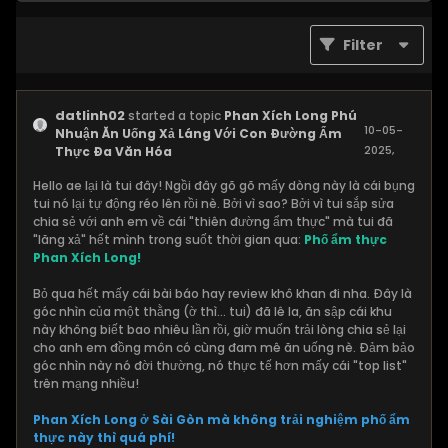
Filter
datlinh02
started a topic
Phan Xích Long Phú
10-05-
Nhuận Ăn Uống Xả Láng Với Con Đường Ẩm
2025,
Thực Đa Văn Hóa
11:29 AM
Hello ae lại là tui đây! Ngồi đây gõ gõ mấy dòng này là cái bụng
tui nó lại tự động réo lên rồi nè. Bởi vì sao? Bởi vì tui sắp sửa
chia sẻ với anh em về cái "thiên đường ẩm thực" mà tui đã
"lăng xả" hết mình trong suốt thời gian qua:
Phố ẩm thực
Phan Xích Long!
Bỏ qua hết mấy cái bài báo hay review khô khan đi nha. Đây là
góc nhìn của một thằng (ờ thì... tui) đã lê la, ăn sập cái khu
này không biết bao nhiêu lần rồi, giờ muốn trải lòng chia sẻ lại
cho anh em đồng môn có cùng đam mê ăn uống nè. Đảm bảo
góc nhìn này nó đời thường, nó thực tế hơn mấy cái "top list"
trên mạng nhiều!
Phan Xích Long ở Sài Gòn mà không trải nghiệm phố ẩm
thực này thì quá phí!