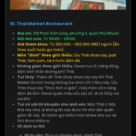
10. Thai Market Restaurant
Địa chỉ:
219 Phan Xích Long, phường 2, quận Phú Nhuận.
Giờ mở cửa:
Từ 10h00 - 22h00.
Giá tham khảo:
Từ 250.000 - 350.000 VND/ người (Ăn
theo suất hoặc gọi món).
Món "đinh" theo giới thiệu:
Lẩu Thái chua cay, pad
Thái, tom yum, cà ri nước đậm đà.
Không gian theo giới thiệu:
Decor rực rỡ, năng động,
đậm tinh thần đường phố Thái.
Tui thấy:
Thèm đồ Thái chua chua cay cay thì Thai
Market là một trong những lựa chọn tốt ở khu này. Lẩu
Thái chua cay "thức tỉnh vị giác", mấy món cà ri cũng
đậm đà lắm. Decor quán màu sắc sặc sỡ, đi vô thấy vui
vui liền.
Tui có vài lời khuyên cho anh em:
Món Thái ở đây
khá cay nha, ai không ăn cay được thì nhớ dặn quán
giảm độ cay. Đi nhóm gọi nhiều món share cho vui và
thử được nhiều vị.
Về dịch vụ thì:
Nhân viên: Phục vụ nhanh nhẹn, nhiệt tình.