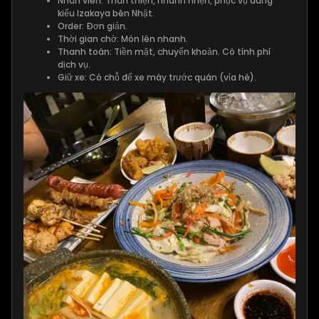
Nhân viên: Thân thiện, nhanh nhẹn, phục vụ đúng
kiểu Izakaya bên Nhật.
Order: Đơn giản.
Thời gian chờ: Món lên nhanh.
Thanh toán: Tiền mặt, chuyển khoản. Có tính phí
dịch vụ.
Giữ xe: Có chỗ để xe máy trước quán (vỉa hè).