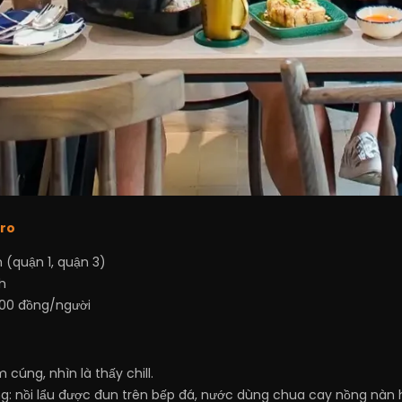
tro
 (quận 1, quận 3)
h
00 đồng/người
cúng, nhìn là thấy chill.
g: nồi lẩu được đun trên bếp đá, nước dùng chua cay nồng nàn h