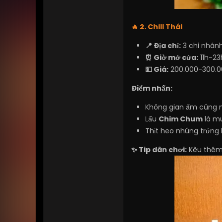
🔥 2. Chill Thái
📍 Địa chỉ:
3 chi nhánh
⏰ Giờ mở cửa:
11h-23
💵 Giá:
200.000-300.0
Điểm nhấn:
Không gian ấm cúng n
Lẩu
Chim Chum
là mu
Thịt heo nhúng trứng l
✨ Tip dân chơi:
Kêu thêm 