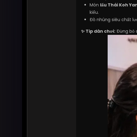
Món
lẩu Thái Koh Ya
kiểu.
Đồ nhúng siêu chất l
✨ Tip dân chơi:
Đừng bỏ q