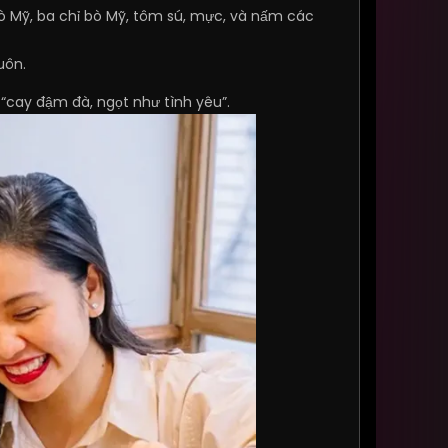
ò Mỹ, ba chỉ bò Mỹ, tôm sú, mực, và nấm các
uôn.
“cay đậm đà, ngọt như tình yêu”.