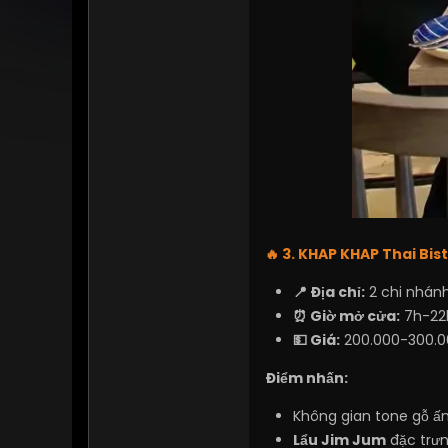
🔥 3. KHAP KHAP Thai Bis
📍 Địa chỉ:
2 chi nhánh
⏰ Giờ mở cửa:
7h-22
💵 Giá:
200.000-300.0
Điểm nhấn:
Không gian tone gỗ ấm 
Lẩu Jim Jum
đặc trưn