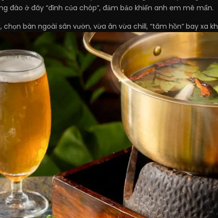
lòng đào ở đây “đỉnh của chóp”, đảm bảo khiến anh em mê mẩn.
i, chọn bàn ngoài sân vườn, vừa ăn vừa chill, “tâm hồn” bay xa khỏ