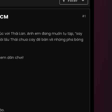
Filter
HCM
#1
c với Thái Lan. Anh em đang muốn tụ tập, “say
nồi lẩu Thái chua cay để bàn về những pha bóng
 em dân chơi!
áo.