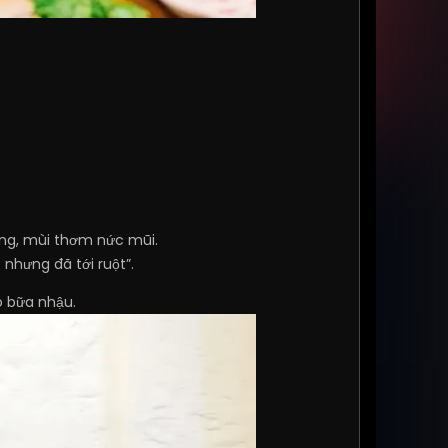
ồng, mùi thơm nức mũi.
 nhưng đã tới ruột”.
 bữa nhậu.​