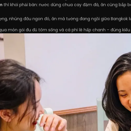
m
thì khỏi phải bàn: nước dùng chua cay đậm đà, ăn cùng bắp b
ượng, nhúng đâu ngon đó, ăn mà tưởng đang ngồi giữa Bangkok l
ua món gỏi đu đủ tôm sống và cá phi lê hấp chanh – đúng kiểu 