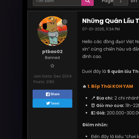
Page
of
1
Những Quán Lẩu T
07-01-2025, 11:34 PM
Hello các đồng đạo! Việt
xỉn” cùng chiến hữu và đắ
ptbao02
đỉnh cao.
Banned
Dưới đây là
5 quán lẩu T
Join Date:
Dec 2024
Posts:
2180
🔥
1. Bếp Thái KOH YAM
Share
📍 Địa chỉ:
2 chi nhánh
Tweet
⏰ Giờ mở cửa:
11h-22
💵 Giá:
200.000-300.0
Điểm nhấn:
Đến đây là kiểu “chơi