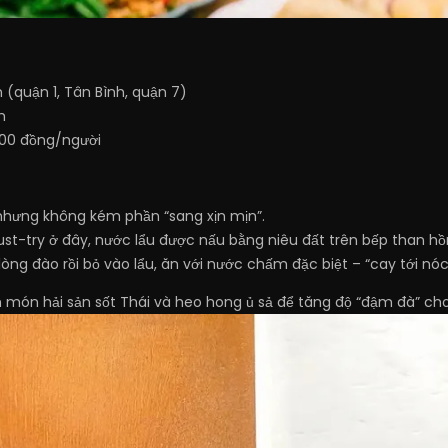
 (quận 1, Tân Bình, quận 7)
h
00 đồng/người
hưng không kém phần “sang xịn mịn”.
st-try ở đây, nước lẩu được nấu bằng niêu đất trên bếp than h
òng đào rồi bỏ vào lẩu, ăn với nước chấm đặc biệt – “cay tới nóc
món hải sản sốt Thái và heo hong ủ sả để tăng độ “đậm đà” cho