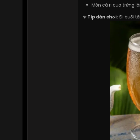
Món cà ri cua trứng 
✨ Tip dân chơi:
Đi buổi tố