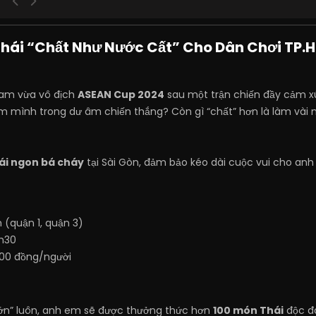
hái “Chất Như Nước Cất” Cho Dân Chơi TP.
 Nam vừa vô địch
ASEAN Cup 2024
sau một trận chiến đầy cảm xú
m mình trong dư âm chiến thắng? Còn gì “chất” hơn là làm vài 
hái ngon bá cháy
tại Sài Gòn, đảm bảo kéo dài cuộc vui cho anh
 (quận 1, quận 3)
h30
00 đồng/người
 lớn” luôn, anh em sẽ được thưởng thức hơn
100 món Thái
độc đ