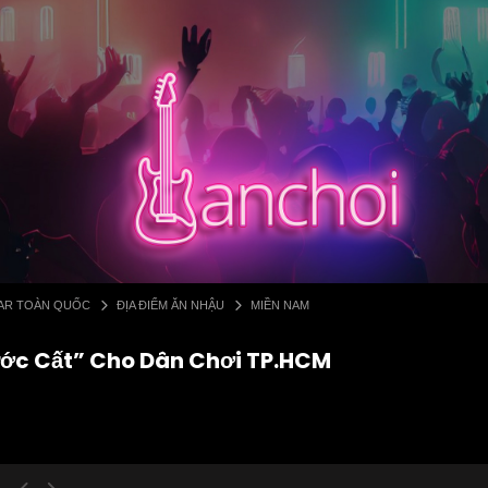
 BAR TOÀN QUỐC
ĐỊA ĐIỂM ĂN NHẬU
MIỀN NAM
ước Cất” Cho Dân Chơi TP.HCM