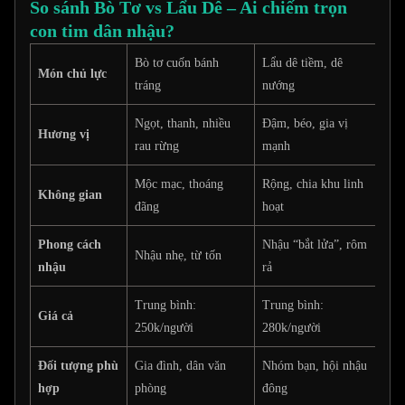
So sánh Bò Tơ vs Lẩu Dê – Ai chiếm trọn
con tim dân nhậu?
Bò tơ cuốn bánh
Lẩu dê tiềm, dê
Món chủ lực
tráng
nướng
Ngọt, thanh, nhiều
Đậm, béo, gia vị
Hương vị
rau rừng
mạnh
Mộc mạc, thoáng
Rộng, chia khu linh
Không gian
đãng
hoạt
Phong cách
Nhậu “bắt lửa”, rôm
Nhậu nhẹ, từ tốn
nhậu
rả
Trung bình:
Trung bình:
Giá cả
250k/người
280k/người
Đối tượng phù
Gia đình, dân văn
Nhóm bạn, hội nhậu
hợp
phòng
đông