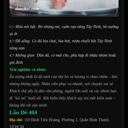
👉
Món nổi bật: Bò nhúng mẻ, cuốn rau rừng Tây Ninh, bò nướng
sả ớt
👉 Đồ uống: Có đủ bia chai, bia hơi, rượu chuối hột Tây Ninh
nồng nàn
👉 Không gian: Dân dã, có mái che, phù hợp đi nhậu nhóm hoặc
gia đình
Trải nghiệm cá nhân:
Ấn tượng nhất là độ tươi của thịt bò và hương vị chao chấm – béo
nhưng không ngấy. Nhân viên phục vụ nhanh, nói chuyện vui vẻ.
Khách chủ yếu là dân văn phòng, người lớn tuổi và các nhóm bạn
đi "lai rai" buổi tối. Rất hiếm thấy khách say xỉn mất kiểm soát –
không khí rất văn minh.
Lẩu Dê 404
Địa chỉ:
110 Đinh Tiên Hoàng, Phường 1, Quận Bình Thạnh,
TP.HCM