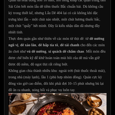
Quán đã hoạt động hơn 10 năm, nổi tiếng khắp các quận trung tâm
Sài Gòn bởi món lẩu dê tiềm thuốc Bắc chuẩn bài. Dù không cầu
kỳ trong thiết kế, nhưng Lẩu Dê 404 lại có cái không khí đặc
trưng khó lẫn – một chút náo nhiệt, một chút hương thuốc bắc,
một chút “quẩy” hết mình. Đây là kiểu nhậu dân dã nhưng đầy
nhiệt tình.
Thực đơn quán gần như thiên về các món từ thịt dê: từ
dê nướng
ngũ vị
,
dê xào lăn
,
dê hấp tía tô
,
dê tái chanh
cho đến các món
ăn chơi như
vú dê nướng
,
xí quách dê chấm chao
. Mỗi món đều
được chế biến kỹ để khử hoàn toàn mùi hôi của dê mà vẫn giữ
được độ mềm, độ ngọt thịt rất riêng biệt.
Không gian chia thành nhiều khu: ngoài trời (hút thuốc thoải mái),
trong nhà (máy lạnh), lầu 1 (phù hợp nhóm đông). Quán cực kỳ
đông vào giờ cao điểm, đôi khi phải đợi 10–15 phút nhưng bù lại
đồ ăn ra nhanh, nóng hổi và phục vụ luôn tay.