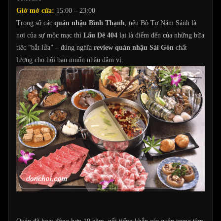
Giờ mở cửa:
15:00 – 23:00
Trong số các
quán nhậu Bình Thạnh
, nếu Bò Tơ Năm Sánh là
nơi của sự mộc mạc thì
Lẩu Dê 404
lại là điểm đến của những bữa
tiệc “bắt lửa” – đúng nghĩa
review quán nhậu Sài Gòn
chất
lượng cho hội bạn muốn nhậu đậm vị.