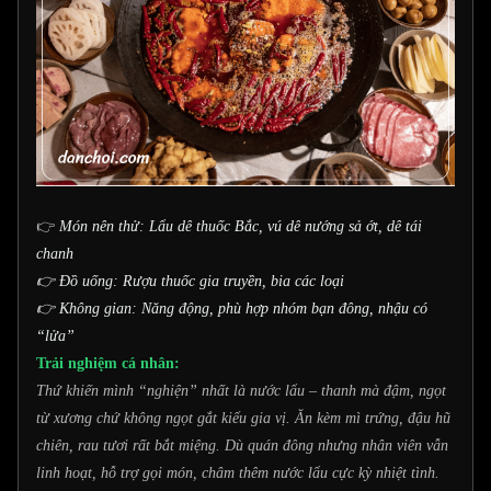
👉
Món nên thử: Lẩu dê thuốc Bắc, vú dê nướng sả ớt, dê tái
chanh
👉 Đồ uống: Rượu thuốc gia truyền, bia các loại
👉 Không gian: Năng động, phù hợp nhóm bạn đông, nhậu có
“lửa”
Trải nghiệm cá nhân:
Thứ khiến mình “nghiện” nhất là nước lẩu – thanh mà đậm, ngọt
từ xương chứ không ngọt gắt kiểu gia vị. Ăn kèm mì trứng, đậu hũ
chiên, rau tươi rất bắt miệng. Dù quán đông nhưng nhân viên vẫn
linh hoạt, hỗ trợ gọi món, châm thêm nước lẩu cực kỳ nhiệt tình.