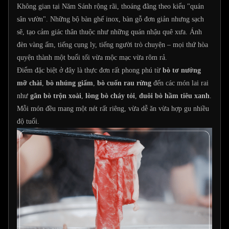
Không gian tại Năm Sánh rộng rãi, thoáng đãng theo kiểu "quán
sân vườn". Những bộ bàn ghế inox, bàn gỗ đơn giản nhưng sạch
sẽ, tạo cảm giác thân thuộc như những quán nhậu quê xưa. Ánh
đèn vàng ấm, tiếng cụng ly, tiếng người trò chuyện – mọi thứ hòa
quyện thành một buổi tối vừa mộc mạc vừa rôm rả.
Điểm đặc biệt ở đây là thực đơn rất phong phú từ
bò tơ nướng
mỡ chài
,
bò nhúng giấm
,
bò cuốn rau rừng
đến các món lai rai
như
gân bò trộn xoài
,
lòng bò cháy tỏi
,
đuôi bò hầm tiêu xanh
.
Mỗi món đều mang một nét rất riêng, vừa dễ ăn vừa hợp gu nhiều
độ tuổi.