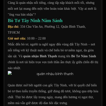
Cùng là quán nhậu nổi tiếng, cùng tấp nập khách mỗi tối, nhưng
mỗi nơi lại mang đến một vibe hoàn toàn khác biệt. Vậy ai mới là
"ông vua bàn nhậu"?
Bò Tơ Tây Ninh Năm Sánh
Địa chỉ:
334 Chu Văn An, Phường 12, Quận Bình Thạnh,
TP.HCM
Giờ mở cửa:
10:00 – 22:00
Nhắc đến bò tơ, người ta nghĩ ngay đến vùng đất Tây Ninh – nơi
nổi tiếng với kỹ thuật nuôi và chế biến bò tơ mềm ngọt, da giòn
sần sật. Và
quán nhậu Bình Thạnh
mang tên
Bò Tơ Năm Sánh
chính là nơi tái hiện trọn vẹn tinh thần ẩm thực ấy giữa chốn đô thị
náo nhiệt.
Quán được mở bởi người con gốc Tây Ninh, với bí quyết chế biến
bò tơ theo kiểu truyền thống, giữ đúng độ tươi, không qua ướp hóa
chất. Thịt bò được lấy trong ngày, mang đến hương vị ngọt thịt,
mềm mà vẫn giữ được độ đàn hồi đặc trưng.