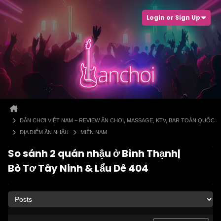
Login or Sign Up
DÂN CHƠI VIỆT NAM – REVIEW ĂN CHƠI, MASSAGE, KTV, BAR TOÀN QUỐC
ĐỊA ĐIỂM ĂN NHẬU
MIỀN NAM
So sánh 2 quán nhậu ở Bình Thạnh|
Bò Tơ Tây Ninh & Lẩu Dê 404