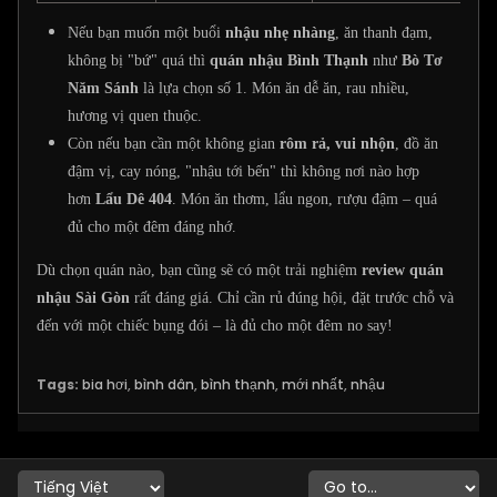
Nếu bạn muốn một buổi
nhậu nhẹ nhàng
, ăn thanh đạm,
không bị "bứ" quá thì
quán nhậu Bình Thạnh
như
Bò Tơ
Năm Sánh
là lựa chọn số 1. Món ăn dễ ăn, rau nhiều,
hương vị quen thuộc.
Còn nếu bạn cần một không gian
rôm rả, vui nhộn
, đồ ăn
đậm vị, cay nóng, "nhậu tới bến" thì không nơi nào hợp
hơn
Lẩu Dê 404
. Món ăn thơm, lẩu ngon, rượu đậm – quá
đủ cho một đêm đáng nhớ.
Dù chọn quán nào, bạn cũng sẽ có một trải nghiệm
review quán
nhậu Sài Gòn
rất đáng giá. Chỉ cần rủ đúng hội, đặt trước chỗ và
đến với một chiếc bụng đói – là đủ cho một đêm no say!
Tags:
bia hơi
,
bình dân
,
bình thạnh
,
mới nhất
,
nhậu