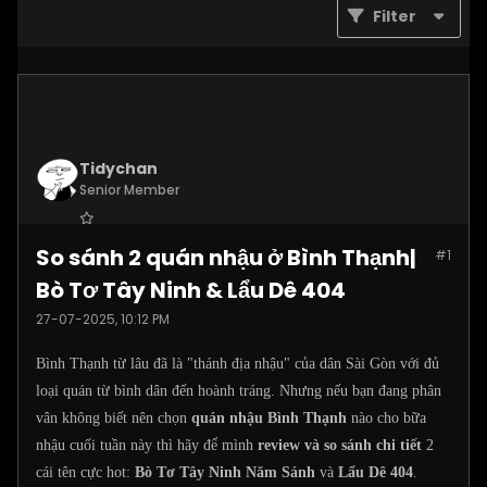
Filter
Tidychan
Senior Member
Join Date:
Jul 2025
So sánh 2 quán nhậu ở Bình Thạnh|
#1
Posts:
1248
Bò Tơ Tây Ninh & Lẩu Dê 404
27-07-2025, 10:12 PM
Bình Thạnh từ lâu đã là "thánh địa nhậu" của dân Sài Gòn với đủ
loại quán từ bình dân đến hoành tráng. Nhưng nếu bạn đang phân
vân không biết nên chọn
quán nhậu Bình Thạnh
nào cho bữa
nhậu cuối tuần này thì hãy để mình
review và so sánh chi tiết
2
cái tên cực hot:
Bò Tơ Tây Ninh Năm Sánh
và
Lẩu Dê 404
.