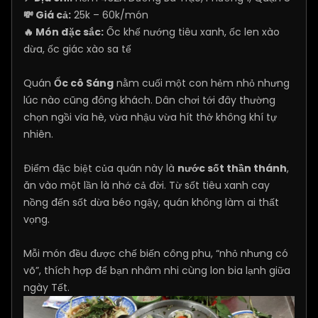
💸 Giá cả:
25k – 60k/món
🔥 Món đặc sắc:
Ốc khế nướng tiêu xanh, ốc len xào
dừa, ốc giác xào sa tế
Quán
Ốc cô Sáng
nằm cuối một con hẻm nhỏ nhưng
lúc nào cũng đông khách. Dân chơi tới đây thường
chọn ngồi vỉa hè, vừa nhậu vừa hít thở không khí tự
nhiên.
Điểm đặc biệt của quán này là
nước sốt thần thánh
,
ăn vào một lần là nhớ cả đời. Từ sốt tiêu xanh cay
nồng đến sốt dừa béo ngậy, quán không làm ai thất
vọng.
Mỗi món đều được chế biến công phu, “nhỏ nhưng có
võ”, thích hợp để bạn nhâm nhi cùng lon bia lạnh giữa
ngày Tết.