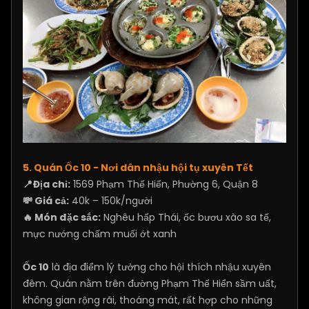
5. Quán Ốc 10 - Nơi dân nhậu hội tụ xuyên Tết
📍Địa chỉ:
1569 Phạm Thế Hiển, Phường 6, Quận 8
💸 Giá cả:
40k – 150k/người
🔥 Món đặc sắc:
Nghêu hấp Thái, ốc bươu xào sa tế,
mực nướng chấm muối ớt xanh
Ốc 10
là địa điểm lý tưởng cho hội thích nhậu xuyên
đêm. Quán nằm trên đường Phạm Thế Hiển sầm uất,
không gian rộng rãi, thoáng mát, rất hợp cho những