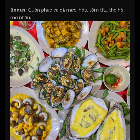
Bonus:
Quán phục vụ cả mực, hàu, tôm tít… tha hồ
mà nhậu.