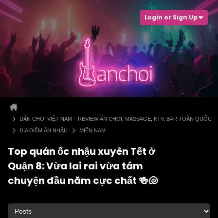
Login or Sign Up
DÂN CHƠI VIỆT NAM – REVIEW ĂN CHƠI, MASSAGE, KTV, BAR TOÀN QUỐC
ĐỊA ĐIỂM ĂN NHẬU
MIỀN NAM
Top quán ốc nhậu xuyên Tết ở
Quận 8: Vừa lai rai vừa tám
chuyện đầu năm cực chất 🍻🐚