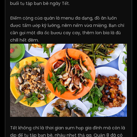
buổi tụ tập bạn bè ngày Tết.
Điểm cộng của quán là menu đa dạng, đồ ăn luôn
được tẩm ướp kỹ lưỡng, nêm nếm vừa miệng. Bạn chỉ
cần gọi một dĩa ốc bươu cay cay, thêm lon bia là đủ
chill hết đêm.
Tết không chỉ là thời gian sum họp gia đình mà còn là
dịp để tụ tập bạn bè, nhậu nhẹt thả ga. Quận 8 đã có