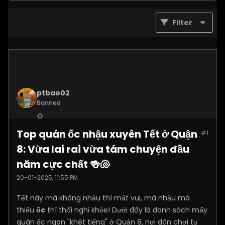
Filter
ptbao02
Banned
Join Date:
Dec 2024
Top quán ốc nhậu xuyên Tết ở Quận
#1
Posts:
2180
8: Vừa lai rai vừa tám chuyện đầu
năm cực chất 🍻🐚
20-01-2025, 11:55 PM
Tết này mà không nhậu thì mất vui, mà nhậu mà
thiếu
ốc
thì thôi nghỉ khỏe! Dưới đây là danh sách mấy
quán ốc ngon "khét tiếng" ở Quận 8, nơi dân chơi tụ