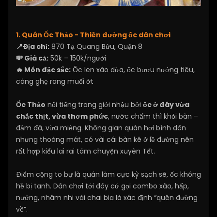
1. Quán Ốc Thảo - Thiên đường ốc dân chơi
📍Địa chỉ:
870 Tạ Quang Bửu, Quận 8
💸 Giá cả:
50k – 150k/người
🔥 Món đặc sắc:
Ốc len xào dừa, ốc bươu nướng tiêu,
càng ghẹ rang muối ớt
Ốc Thảo
nổi tiếng trong giới nhậu bởi
ốc ở đây vừa
chắc thịt, vừa thơm phức
, nước chấm thì khỏi bàn –
đậm đà, vừa miệng. Không gian quán hơi bình dân
nhưng thoáng mát, có vài cái bàn kê ở lề đường nên
rất hợp kiểu lai rai tám chuyện xuyên Tết.
Điểm cộng to bự là quán làm cực kỳ sạch sẽ, ốc không
hề bị tanh. Dân chơi tới đây cứ gọi combo xào, hấp,
nướng, nhâm nhi vài chai bia là xác định “quên đường
về”.