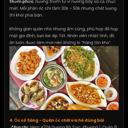
thơm phức
, hương thơm từ vỉ nướng bay xa cả chục
mét. Mỗi phần ốc chỉ tầm 30k – 50k nhưng chất lượng
thì khỏi phải bàn.
Không gian quán nhỏ nhưng ấm cúng, phù hợp để họp
mặt gia đình, bạn bè dịp Tết. Nhân viên nhiệt tình, đồ
ăn luôn được làm mới nên không lo “hàng tồn kho”.
4. Ốc cô Sáng - Quán ốc chill vỉa hè đúng bài
📍Địa chỉ:
Hẻm 432A Dương Bá Trạc, Phường 1, Quận 8