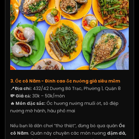
3. Ốc cô Năm - Đỉnh cao ốc nướng giá siêu mềm
📍Địa chỉ:
432/42 Dương Bá Trạc, Phường 1, Quận 8
💸 Giá cả:
30k – 50k/món
🔥 Món đặc sắc:
Ốc hương nướng muối ớt, sò điệp
nướng mỡ hành, hàu phô mai
Nếu bạn là dân chơi “thứ thiệt”, đừng bỏ qua quán
Ốc
cô Năm
. Quán này chuyên các món nướng
đậm đà,