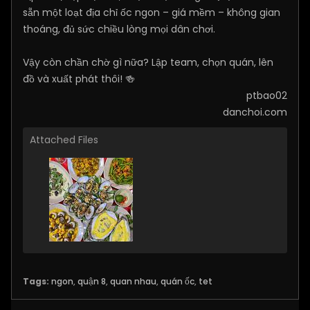
sẵn một loạt địa chỉ ốc ngon – giá mềm – không gian
thoáng, đủ sức chiều lòng mọi dân chơi.
Vậy còn chần chờ gì nữa? Lập team, chọn quán, lên
đồ và xuất phát thôi! 🍻
ptbao02
danchoi.com
Attached Files
Tags:
ngon
,
quận 8
,
quan nhau
,
quán ốc
,
tet