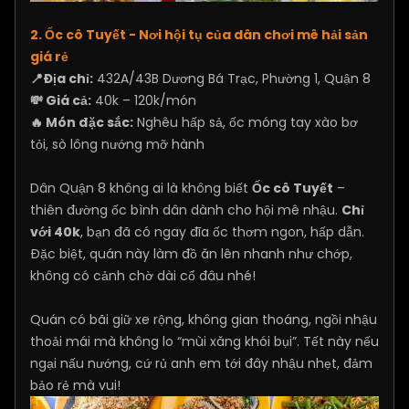
2. Ốc cô Tuyết - Nơi hội tụ của dân chơi mê hải sản
giá rẻ
📍Địa chỉ:
432A/43B Dương Bá Trạc, Phường 1, Quận 8
💸 Giá cả:
40k – 120k/món
🔥 Món đặc sắc:
Nghêu hấp sả, ốc móng tay xào bơ
tỏi, sò lông nướng mỡ hành
Dân Quận 8 không ai là không biết
Ốc cô Tuyết
–
thiên đường ốc bình dân dành cho hội mê nhậu.
Chỉ
với 40k
, bạn đã có ngay đĩa ốc thơm ngon, hấp dẫn.
Đặc biệt, quán này làm đồ ăn lên nhanh như chớp,
không có cảnh chờ dài cổ đâu nhé!
Quán có bãi giữ xe rộng, không gian thoáng, ngồi nhậu
thoải mái mà không lo “mùi xăng khói bụi”. Tết này nếu
ngại nấu nướng, cứ rủ anh em tới đây nhậu nhẹt, đảm
bảo rẻ mà vui!