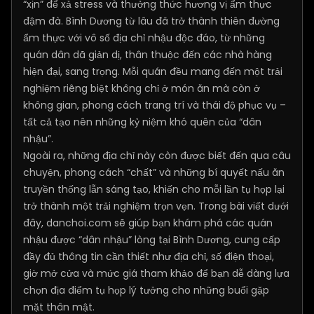
“xịn” để xả stress và thưởng thức hương vị ẩm thực
đậm đà. Bình Dương từ lâu đã trở thành thiên đường
ẩm thực với vô số địa chỉ nhậu độc đáo, từ những
quán dân dã giản dị, thân thuộc đến các nhà hàng
hiện đại, sang trọng. Mỗi quán đều mang đến một trải
nghiệm riêng biệt không chỉ ở món ăn mà còn ở
không gian, phong cách trang trí và thái độ phục vụ –
tất cả tạo nên những kỷ niệm khó quên của “dân
nhậu”.
Ngoài ra, những địa chỉ này còn được biết đến qua câu
chuyện, phong cách “chất” và những bí quyết nấu ăn
truyền thống lẫn sáng tạo, khiến cho mỗi lần tụ họp lại
trở thành một trải nghiệm trọn vẹn. Trong bài viết dưới
đây, danchoi.com sẽ giúp bạn khám phá các quán
nhậu được “dân nhậu” lòng tại Bình Dương, cung cấp
đầy đủ thông tin cần thiết như địa chỉ, số điện thoại,
giờ mở cửa và mức giá tham khảo để bạn dễ dàng lựa
chọn địa điểm tụ họp lý tưởng cho những buổi gặp
mặt thân mật.