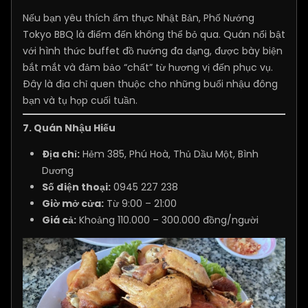
Nếu bạn yêu thích ẩm thực Nhật Bản, Phố Nướng
Tokyo BBQ là điểm đến không thể bỏ qua. Quán nổi bật
với hình thức buffet đồ nướng đa dạng, được bày biện
bắt mắt và đảm bảo “chất” từ hương vị đến phục vụ.
Đây là địa chỉ quen thuộc cho những buổi nhậu đông
bạn và tụ họp cuối tuần.
7. Quán Nhậu Hiếu
Địa chỉ:
Hẻm 385, Phú Hoà, Thủ Dầu Một, Bình
Dương
Số điện thoại:
0945 227 238
Giờ mở cửa:
Từ 9:00 – 21:00
Giá cả:
Khoảng 110.000 – 300.000 đồng/người