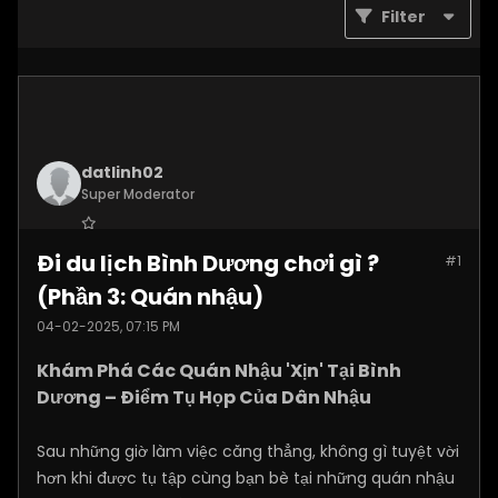
Filter
datlinh02
Super Moderator
Join Date:
Jan 2025
Đi du lịch Bình Dương chơi gì ?
#1
Posts:
7876
(Phần 3: Quán nhậu)
04-02-2025, 07:15 PM
Khám Phá Các Quán Nhậu 'Xịn' Tại Bình
Dương – Điểm Tụ Họp Của Dân Nhậu
Sau những giờ làm việc căng thẳng, không gì tuyệt vời
hơn khi được tụ tập cùng bạn bè tại những quán nhậu