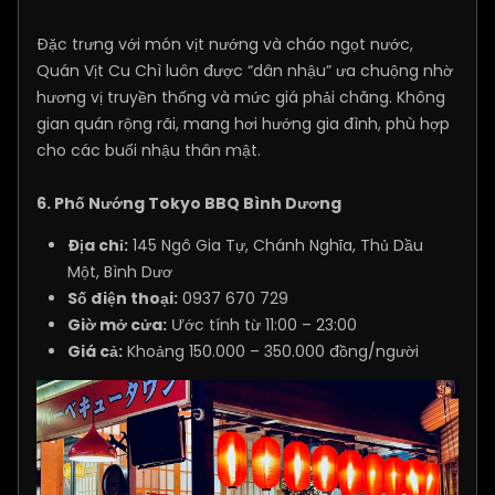
Đặc trưng với món vịt nướng và cháo ngọt nước,
Quán Vịt Cu Chì luôn được “dân nhậu” ưa chuộng nhờ
hương vị truyền thống và mức giá phải chăng. Không
gian quán rộng rãi, mang hơi hướng gia đình, phù hợp
cho các buổi nhậu thân mật.
6. Phố Nướng Tokyo BBQ Bình Dương
Địa chỉ:
145 Ngô Gia Tự, Chánh Nghĩa, Thủ Dầu
Một, Bình Dươ
Số điện thoại:
0937 670 729
Giờ mở cửa:
Ước tính từ 11:00 – 23:00
Giá cả:
Khoảng 150.000 – 350.000 đồng/người