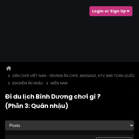
Login or Sign Up
DÂN CHƠI VIỆT NAM – REVIEW ĂN CHƠI, MASSAGE, KTV, BAR TOÀN QUỐC
ĐỊA ĐIỂM ĂN NHẬU
MIỀN NAM
Đi du lịch Bình Dương chơi gì ?
(Phần 3: Quán nhậu)