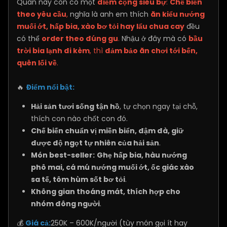
Quán này còn có một
điểm cộng siêu bự
:
Chế biến
theo yêu cầu
,
nghĩa là anh em thích
ăn kiểu nướng
muối ớt, hấp bia, xào bơ tỏi hay lẩu chua cay
đều
có thể
order theo đúng gu
.
Nhậu ở đây mà có
bầu
trời bia lạnh đi kèm
, thì
đảm bảo ăn chơi tới bến,
quên lối về
.
🔥
Điểm nổi bật:
Hải sản tươi sống tận hồ
, tự chọn ngay tại chỗ,
thích con nào chốt con đó.
Chế biến chuẩn vị miền biển, đậm đà, giữ
được độ ngọt tự nhiên của hải sản
.
Món best-seller:
Ghẹ hấp bia, hàu nướng
phô mai, cá mú nướng muối ớt, ốc giác xào
sa tế, tôm hùm sốt bơ tỏi
.
Không gian thoáng mát, thích hợp cho
nhóm đông người
.
💰
Giá cả:
250K – 600K/người (tùy món gọi ít hay