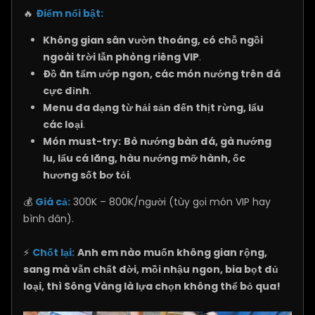
🔥
Điểm nổi bật:
Không gian sân vườn thoáng, có chỗ ngồi
ngoài trời lẫn phòng riêng VIP
.
Đồ ăn tẩm ướp ngon, các món nướng trên đá
cực đỉnh
.
Menu đa dạng từ hải sản đến thịt rừng, lẩu
các loại
.
Món must-try:
Bò nướng bàn đá, gà nướng
lu, lẩu cá lăng, hàu nướng mỡ hành, ốc
hương sốt bơ tỏi
.
💰
Giá cả:
300K – 800K/người (tùy gọi món VIP hay
bình dân).
⚡
Chốt lại:
Anh em nào muốn không gian rộng,
sang mà vẫn chất đời, mồi nhậu ngon, bia bọt đủ
loại, thì Sông Vàng là lựa chọn không thể bỏ qua!