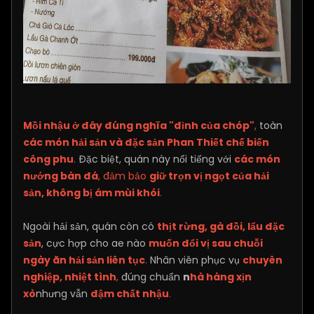
Mồi nhậu ở đây đúng nghĩa "đỉnh của chóp"
,
toàn
các món hải sản và đặc sản Phan Thiết chế biến
công phu
.
Đặc biệt, quán này nổi tiếng với
các món
nướng bàn đá
, đảm bảo
giữ trọn vị ngọt của hải
sản, không bị ám mùi khói
.
Ngoài hải sản, quán còn có
thịt rừng, gà đồi, lẩu đặc
sản
, cực hợp cho ae nào
muốn đổi vị sau chuỗi
ngày ăn hải sản liên tục
.
Nhân viên phục vụ
chuyên
nghiệp, nhiệt tình
,
đúng chuẩn
n
hà hàng xịn
xò
nhưng vẫn
đậm chất nhậu
.