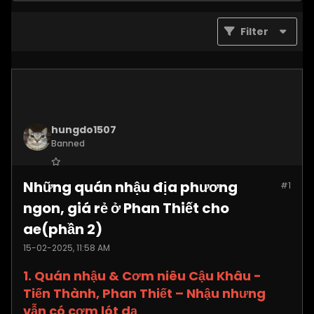
Filter
hungdo1507
Banned
Join Date:
Jan 2025
Những quán nhậu địa phương
#1
Posts:
3873
ngon, giá rẻ ở Phan Thiết cho
ae(phần 2)
15-02-2025, 11:58 AM
1. Quán nhậu & Cơm niêu Cậu Khâu -
Tiến Thành, Phan Thiết – Nhậu nhưng
vẫn có cơm lót dạ