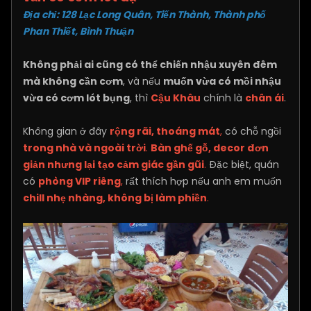
Địa chỉ: 128 Lạc Long Quân, Tiến Thành, Thành phố
Phan Thiết, Bình Thuận
Không phải ai cũng có thể chiến nhậu xuyên đêm
mà không cần cơm
, và nếu
muốn vừa có mồi nhậu
vừa có cơm lót bụng
, thì
Cậu Khâu
chính là
chân ái
.
Không gian ở đây
rộng rãi, thoáng mát
,
có chỗ ngồi
trong nhà và ngoài trời
.
Bàn ghế gỗ, decor đơn
giản nhưng lại tạo cảm giác gần gũi
.
Đặc biệt, quán
có
phòng VIP riêng
,
rất thích hợp nếu anh em muốn
chill nhẹ nhàng, không bị làm phiền
.