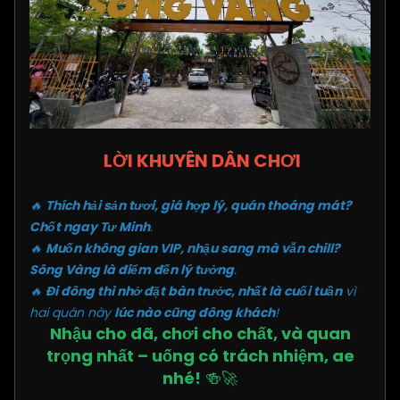
LỜI KHUYÊN DÂN CHƠI
🔥
Thích hải sản tươi, giá hợp lý, quán thoáng mát?
Chốt ngay Tư Minh
.
🔥
Muốn không gian VIP, nhậu sang mà vẫn chill?
Sông Vàng là điểm đến lý tưởng
.
🔥
Đi đông thì nhớ đặt bàn trước, nhất là cuối tuần
vì
hai quán này
lúc nào cũng đông khách
!
Nhậu cho đã, chơi cho chất, và quan
trọng nhất – uống có trách nhiệm, ae
nhé!
🍻🚀