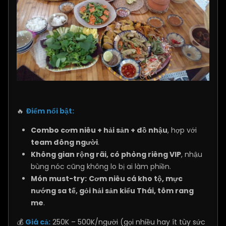
🔥
Điểm nổi bật:
Combo cơm niêu + hải sản + đồ nhậu
, hợp với
team đông người
.
Không gian rộng rãi, có phòng riêng VIP
, nhậu
bùng nóc cũng không lo bị ai làm phiền.
Món must-try:
Cơm niêu cá kho tộ, mực
nướng sa tế, gỏi hải sản kiểu Thái, tôm rang
me
.
💰
Giá cả:
250K – 500K/người (gọi nhiều hay ít tùy sức