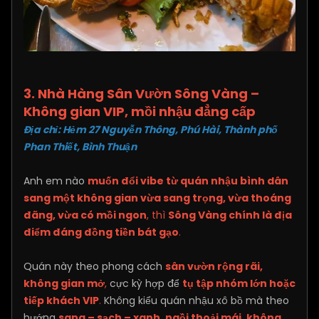
3. Nhà Hàng Sân Vườn Sông Vàng –
Không gian VIP, mồi nhậu đẳng cấp
Địa chỉ: Hẻm 27 Nguyễn Thông, Phú Hài, Thành phố
Phan Thiết, Bình Thuận​
Anh em nào
muốn đổi vibe từ quán nhậu bình dân
sang một không gian vừa sang trọng, vừa thoáng
đãng, vừa có mồi ngon
, thì
Sông Vàng chính là địa
điểm đáng đồng tiền bát gạo
.
Quán này theo phong cách
sân vườn rộng rãi,
không gian mở
,
cực kỳ hợp để
tụ tập nhóm lớn hoặc
tiếp khách VIP
.
Không kiểu quán nhậu xô bồ mà theo
hướng
sang – sạch – xanh
,
ngồi thoải mái, không