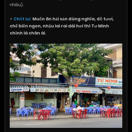
nhiều).
⚡
Chốt lại:
Muốn ăn hải sản đúng nghĩa, đồ tươi,
chế biến ngon, nhậu lai rai dài hơi thì Tư Minh
chính là chân ái
.