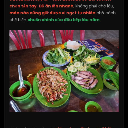
chọn tận tay
.
Đồ ăn lên nhanh
,
không phải chờ lâu,
món nào cũng giữ được vị ngọt tự nhiên
nhờ cách
chế biến
chuẩn chỉnh của đầu bếp lâu năm
.