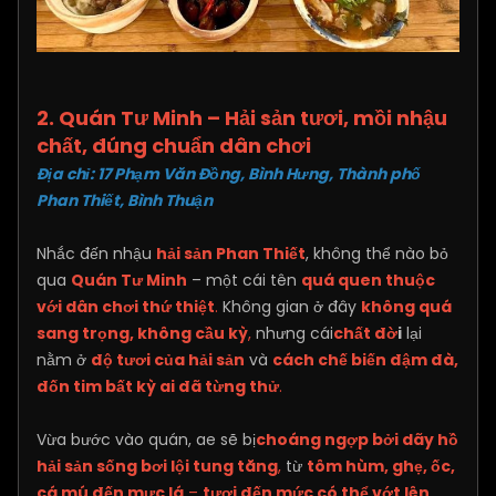
2. Quán Tư Minh – Hải sản tươi, mồi nhậu
chất, đúng chuẩn dân chơi
Địa chỉ: 17 Phạm Văn Đồng, Bình Hưng, Thành phố
Phan Thiết, Bình Thuận​
Nhắc đến nhậu
hải sản Phan Thiết
, không thể nào bỏ
qua
Quán Tư Minh
– một cái tên
quá quen thuộc
với dân chơi thứ thiệt
.
Không gian ở đây
không quá
sang trọng, không cầu kỳ
,
nhưng cái
chất đờ
i
lại
nằm ở
độ tươi của hải sản
và
cách chế biến đậm đà,
đốn tim bất kỳ ai đã từng thử
.
Vừa bước vào quán, ae sẽ bị
choáng ngợp bởi dãy hồ
hải sản sống bơi lội tung tăng
,
từ
tôm hùm, ghẹ, ốc,
cá mú đến mực lá
–
tươi đến mức có thể vớt lên