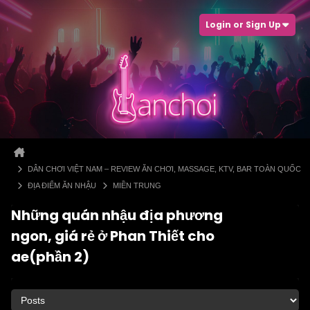
Login or Sign Up
DÂN CHƠI VIỆT NAM – REVIEW ĂN CHƠI, MASSAGE, KTV, BAR TOÀN QUỐC
ĐỊA ĐIỂM ĂN NHẬU
MIỀN TRUNG
Những quán nhậu địa phương
ngon, giá rẻ ở Phan Thiết cho
ae(phần 2)