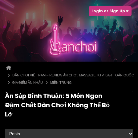
Login or Sign Up
DÂN CHƠI VIỆT NAM – REVIEW ĂN CHƠI, MASSAGE, KTV, BAR TOÀN QUỐC
ĐỊA ĐIỂM ĂN NHẬU
MIỀN TRUNG
Ăn Sập Bình Thuận: 5 Món Ngon
Đậm Chất Dân Chơi Không Thể Bỏ
Lỡ