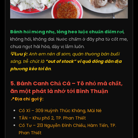
Bánh hỏi mỏng nhẹ, lòng heo luộc chuẩn điểm rơi
,
không hôi, không dai. Nước chấm ở đây pha từ cốt me,
chua ngọt hài hòa, dậy vị lắm luôn.
💡Lưu ý:
Anh em nên đi sớm, quán thường bán buổi
sáng, trễ chút là
“out of stock” vì quá đông dân địa
phương kéo tới ăn
.
5. Bánh Canh Chả Cá – Tô nhỏ mà chất,
ăn một phát là nhớ tới Bình Thuận
📍Địa chỉ gợi ý:
Cô Xí – 309 Huỳnh Thúc Kháng, Mũi Né
TÂN – Khu phố 2, TP. Phan Thiết
Cô Tư – 213 Nguyễn Đình Chiểu, Hàm Tiến, TP.
Phan Thiết