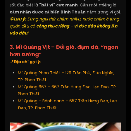
sốt đặc biệt là
"bắt vị" cực mạnh
. Cắn một miếng là
cảm nhận được cả biển Bình Thuận
nằm trong vị gỏi.
💡Lưu ý:
Đừng ngại thử chấm nhiều, nước chấm ở từng
quán đều có
công thức riêng – vị độc đáo không lẫn
vào đâu
!
3. Mì Quảng Vịt – Đổi gió, đậm đà, “ngon
hơn tưởng”
📍Địa chỉ gợi ý:
Mì Quảng Phan Thiết – 129 Trần Phú, Đức Nghĩa,
TP. Phan Thiết
Mì Quảng 667 – 667 Trần Hưng Đạo, Lạc Đạo, TP.
Phan Thiết
Mì Quảng – Bánh canh – 657 Trần Hưng Đạo, Lạc
Đạo, TP. Phan Thiết