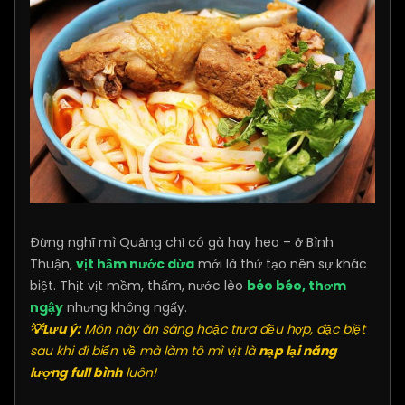
Đừng nghĩ mì Quảng chỉ có gà hay heo – ở Bình
Thuận,
vịt hầm nước dừa
mới là thứ tạo nên sự khác
biệt. Thịt vịt mềm, thấm, nước lèo
béo béo, thơm
ngậy
nhưng không ngấy.
💡Lưu ý:
Món này ăn sáng hoặc trưa đều hợp, đặc biệt
sau khi đi biển về mà làm tô mì vịt là
nạp lại năng
lượng full bình
luôn!