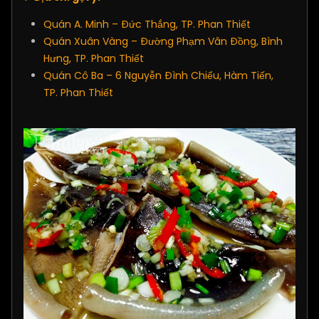
Quán A. Minh – Đức Thắng, TP. Phan Thiết
Quán Xuân Vàng – Đường Phạm Văn Đồng, Bình
Hưng, TP. Phan Thiết
Quán Cô Ba – 6 Nguyễn Đình Chiểu, Hàm Tiến,
TP. Phan Thiết