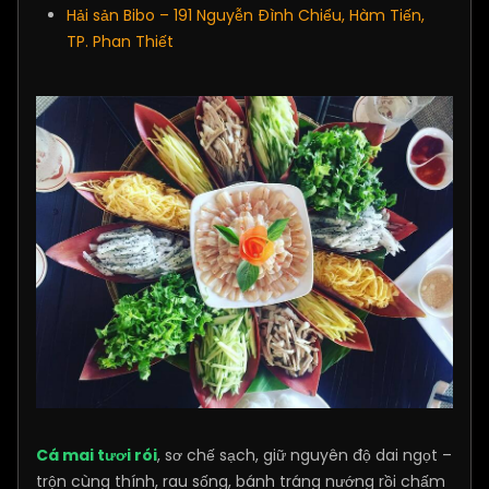
Hải sản Bibo – 191 Nguyễn Đình Chiểu, Hàm Tiến,
TP. Phan Thiết
Cá mai tươi rói
, sơ chế sạch, giữ nguyên độ dai ngọt –
trộn cùng thính, rau sống, bánh tráng nướng rồi chấm