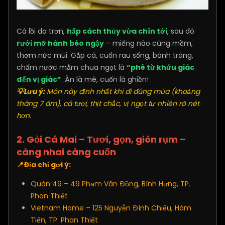
Cá lồi da trơn,
hấp cách thủy vừa chín tới
, sau đó
rưới mỡ hành béo ngậy
– miếng nào cũng mềm,
thơm nức mũi. Gắp cá, cuốn rau sống, bánh tráng,
chấm nước mắm chua ngọt là
“phê từ khứu giác
đến vị giác”
. Ăn là mê, cuốn là ghiền!
💡Lưu ý:
Món này đỉnh nhất khi đi đúng mùa (khoảng
tháng 7 âm), cá tươi, thịt chắc, vị ngọt tự nhiên rõ nét
hơn.
2. Gỏi Cá Mai – Tươi, gọn, giòn rụm –
càng nhai càng cuốn
📍Địa chỉ gợi ý:
Quán 49 – 49 Phạm Văn Đồng, Bình Hưng, TP.
Phan Thiết
Vietnam Home – 125 Nguyễn Đình Chiểu, Hàm
Tiến, TP. Phan Thiết