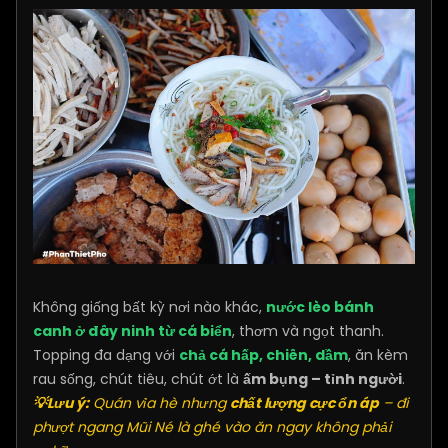
Không giống bất kỳ nơi nào khác,
nước lèo bánh
canh ở đây ninh từ cá biển
, thơm và ngọt thanh.
Topping đa dạng với
chả cá hấp, chiên, dầm
, ăn kèm
rau sống, chút tiêu, chút ớt là
ấm bụng – tỉnh người
.
💡Lưu ý:
Quán vỉa hè nhưng
chất lượng cực ổn áp
– đi
phượt ngang Mũi Né là ghé vào ăn ngay không phải