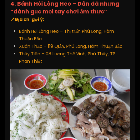
4. Bánh Hỏi Lòng Heo – Dân dã nhưng
“đánh gục mọi tay chơi ẩm thực”
📍Địa chỉ gợi ý:
Bánh Hỏi Lòng Heo – Thị trấn Phú Long, Hàm
Thuận Bắc
Xuân Thảo – 119 QL1A, Phú Long, Hàm Thuận Bắc
Thủy Tiên – 08 Lương Thế Vinh, Phú Thủy, TP.
Phan Thiết